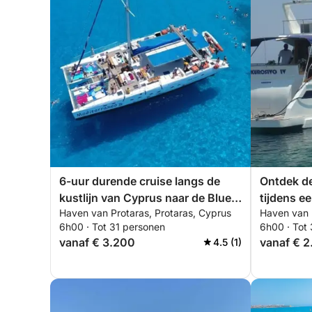
6-uur durende cruise langs de
Ontdek de
kustlijn van Cyprus naar de Blue
tijdens e
Haven van Protaras, Protaras, Cyprus
Haven van 
Lagoon
boottoch
6h00 · Tot 31 personen
6h00 · Tot
vanaf € 3.200
vanaf € 
4.5 (1)