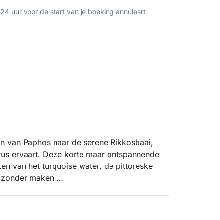
 24 uur voor de start van je boeking annuleert
en van Paphos naar de serene Rikkosbaai,
rus ervaart. Deze korte maar ontspannende
en van het turquoise water, de pittoreske
ijzonder maken.
niet u van het uitzicht op de charmante haven,
oren aan de waterkant. De boot vaart