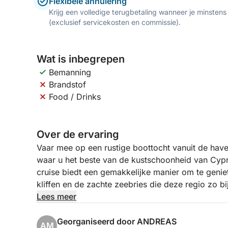
Flexibele annulering
Krijg een volledige terugbetaling wanneer je minstens
(exclusief servicekosten en commissie).
Wat is inbegrepen
Bemanning
Brandstof
Food / Drinks
Over de ervaring
Vaar mee op een rustige boottocht vanuit de hav
waar u het beste van de kustschoonheid van Cyp
cruise biedt een gemakkelijke manier om te geniet
kliffen en de zachte zeebries die deze regio zo b
Lees meer
Terwijl u vertrekt vanuit de haven van Paphos, ge
het middeleeuwse kasteel en de historische vuurt
Georganiseerd door ANDREAS
AM