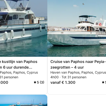
 kustlijn van Paphos
Cruise van Paphos naar Peyia-
en 6 uur durende
zeegrotten – 4 uur
Paphos, Paphos, Cyprus
Haven van Paphos, Paphos, Cyprus
t
 31 personen
4h00 · Tot 31 personen
2.000
vanaf € 1.300
5 (3)