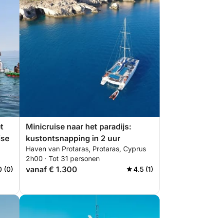
t
Minicruise naar het paradijs:
ise
kustontsnapping in 2 uur
Haven van Protaras, Protaras, Cyprus
2h00 · Tot 31 personen
vanaf € 1.300
0 (0)
4.5 (1)