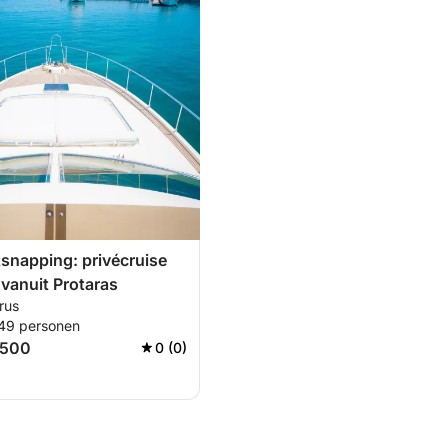
tsnapping: privécruise
 vanuit Protaras
rus
 49 personen
.500
0 (0)