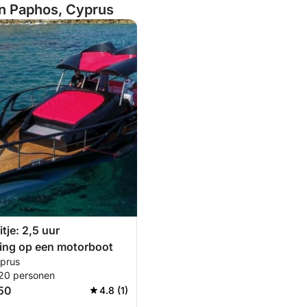
an Paphos, Cyprus
tje: 2,5 uur
ing op een motorboot
prus
 20 personen
750
4.8 (1)