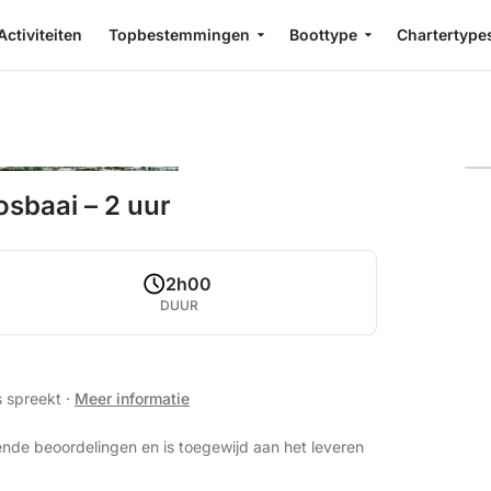
Activiteiten
Topbestemmingen
Boottype
Chartertype
sbaai – 2 uur
2h00
DUUR
s spreekt
·
Meer informatie
nde beoordelingen en is toegewijd aan het leveren