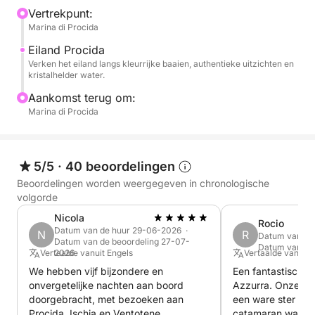
Vertrekpunt:
momenten van ontspanning aan boord en stops in
Marina di Procida
het kristalheldere water rondom het eiland.
Eiland Procida
Verken het eiland langs kleurrijke baaien, authentieke uitzichten en
Deze ervaring is ideaal voor wie een rustige en
kristalhelder water.
ontspannen dag wil doorbrengen met genieten van
Aankomst terug om:
de zee, de zon en de authentieke omgeving. 🌊
Marina di Procida
Procida biedt een unieke sfeer met kleine haventjes,
pittoreske dorpjes en verborgen plekjes, perfect om
in alle rust van de zee te genieten.
5/5
·
40 beoordelingen
Een aperitief is inbegrepen aan boord, perfect om
Beoordelingen worden weergegeven in chronologische
volgorde
de cruise te begeleiden en speciale momenten te
delen te midden van het panorama van de Golf. 🥂
Nicola
Rocio
Datum van de huur 29-06-2026 ·
Een perfecte ervaring voor stellen, gezinnen of
N
R
Datum van de
Datum van de beoordeling 27-07-
Datum van de 
vriendengroepen die op zoek zijn naar een
Vertaalde vanuit Engels
2026
Vertaalde vanuit
exclusieve dag op een boot.
We hebben vijf bijzondere en
Een fantastische 
onvergetelijke nachten aan boord
Azzurra. Onze ka
doorgebracht, met bezoeken aan
een ware ster en 
Voor aanpassingen of speciale verzoeken kunt u
Procida, Ischia en Ventotene.
catamaran was fa