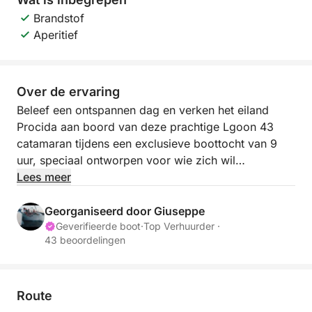
Brandstof
Aperitief
Over de ervaring
Beleef een ontspannen dag en verken het eiland
Procida aan boord van deze prachtige Lgoon 43
catamaran tijdens een exclusieve boottocht van 9
uur, speciaal ontworpen voor wie zich wil
onderdompelen in de authentieke sfeer van de Golf
Lees meer
van Napels ☀️
Georganiseerd door Giuseppe
Vertrek om 9:00 uur vanuit Marina di Procida en
Geverifieerde boot
·
Top Verhuurder ·
43 beoordelingen
vaar langs een van de meest betoverende eilanden
in de Middellandse Zee, bekend om zijn kleurrijke
huizen, rustige baaien en adembenemende
uitzichten. Tijdens de tour bewondert u de kust
Route
vanuit een bevoorrecht perspectief, afgewisseld met