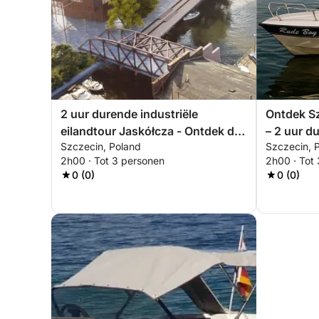
2 uur durende industriële
Ontdek Sz
eilandtour Jaskółcza - Ontdek de
– 2 uur d
Szczecin, Poland
Szczecin, 
vergeten kant van Szczecin
eilandtou
2h00 · Tot 3 personen
2h00 · Tot
0 (0)
0 (0)