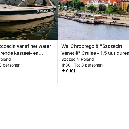
czecin vanaf het water
Wal Chrobrego & "Szczecin
urende kasteel- en
Venetië" Cruise – 1,5 uur dure
Poland
Szczecin, Poland
r
schilderachtige ervaring
 3 personen
1h30 · Tot 3 personen
0 (0)