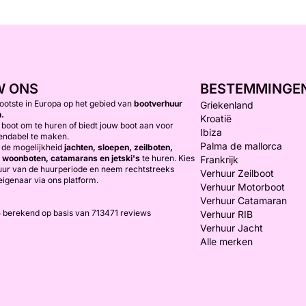
W ONS
BESTEMMINGE
rootste in Europa op het gebied van
bootverhuur
Griekenland
n.
Kroatië
boot om te huren of biedt jouw boot aan voor
Ibiza
endabel te maken.
Palma de mallorca
e de mogelijkheid
jachten, sloepen, zeilboten,
, woonboten, catamarans en jetski's
te huren. Kies
Frankrijk
duur van de huurperiode en neem rechtstreeks
Verhuur Zeilboot
eigenaar via ons platform.
Verhuur Motorboot
Verhuur Catamaran
5
berekend op basis van 713471 reviews
Verhuur RIB
Verhuur Jacht
Alle merken