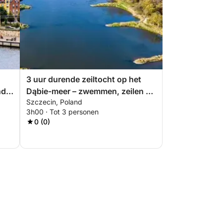
3 uur durende zeiltocht op het
nde
Dąbie-meer – zwemmen, zeilen en
Szczecin, Poland
ontspannen
3h00 · Tot 3 personen
0 (0)