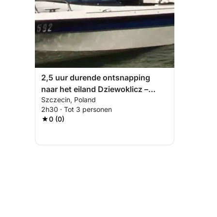
2,5 uur durende ontsnapping
naar het eiland Dziewoklicz –
Szczecin, Poland
picknick, natuur en pure
2h30 · Tot 3 personen
ontspanning
0 (0)