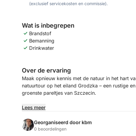
(exclusief servicekosten en commissie).
Wat is inbegrepen
Brandstof
Bemanning
Drinkwater
Over de ervaring
Maak opnieuw kennis met de natuur in het hart va
natuurtour op het eiland Grodzka – een rustige e
groenste pareltjes van Szczecin.
Stap aan boord en vaar rond het eiland Grodzka, 
Lees meer
stadsleven. Terwijl de boot rustig over het kalme 
verhalen over de flora, fauna en het ecologische 
Georganiseerd door kbm
vogelsoorten, seizoensplanten en hoe dit eiland e
0 beoordelingen