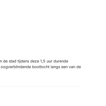
n de stad tijdens deze 1,5 uur durende
n oogverblindende boottocht langs een van de
een uniek stukje wildernis omringd door het
water vaart, vertelt uw gids fascinerende
belang van het eiland. Leer meer over lokale
en natuurlijk toevluchtsoord is geworden