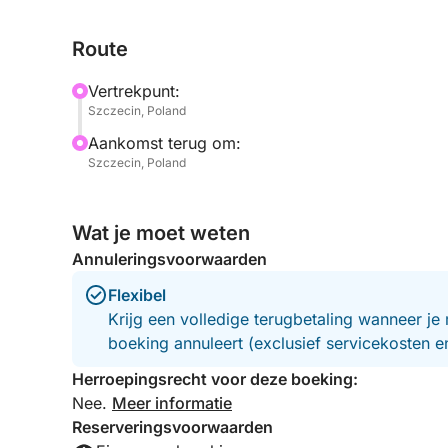
midden in de stad.
Route
We bieden een verrekijker aan boord, zodat u voge
observeren en de ongerepte schoonheid van dicht
Vertrekpunt:
natuurliefhebber bent, een nieuwsgierige reizige
Szczecin, Poland
drukte, deze tour is een kans om te vertragen en 
Aankomst terug om:
Szczecin, Poland
Flesjes water zijn inbegrepen om je fris te houden
stabiele en intieme omgeving – perfect voor klein
ontdekkingsreizigers.
Wat je moet weten
Annuleringsvoorwaarden
Dit is meer dan een sightseeingtrip – het is een mo
Flexibel
Reserveer vandaag nog je plek en ervaar het wild
Krijg een volledige terugbetaling wanneer je 
boeking annuleert (exclusief servicekosten 
Herroepingsrecht voor deze boeking:
Nee.
Meer informatie
Reserveringsvoorwaarden