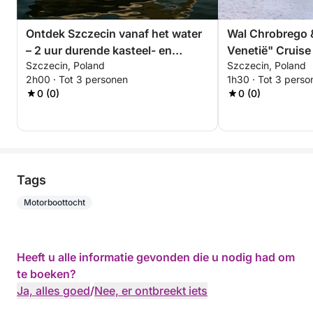
Ontdek Szczecin vanaf het water
Wal Chrobrego 
– 2 uur durende kasteel- en
Venetië" Cruise
Szczecin, Poland
Szczecin, Poland
eilandtour
schilderachtige
2h00 · Tot 3 personen
1h30 · Tot 3 perso
0 (0)
0 (0)
Tags
Motorboottocht
Heeft u alle informatie gevonden die u nodig had om
te boeken?
Ja, alles goed
/
Nee, er ontbreekt iets