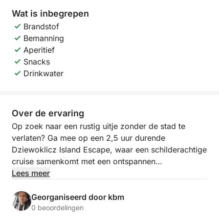
Wat is inbegrepen
Brandstof
Bemanning
Aperitief
Snacks
Drinkwater
Over de ervaring
Op zoek naar een rustig uitje zonder de stad te
verlaten? Ga mee op een 2,5 uur durende
Dziewoklicz Island Escape, waar een schilderachtige
cruise samenkomt met een ontspannen
strandpicknick – de perfecte manier om te
Lees meer
vertragen, tot rust te komen en weer in contact te
komen met de natuur.
Georganiseerd door kbm
0 beoordelingen