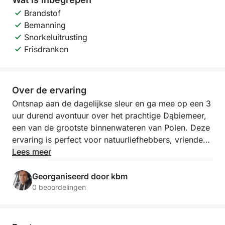
Brandstof
Bemanning
Snorkeluitrusting
Frisdranken
Over de ervaring
Ontsnap aan de dagelijkse sleur en ga mee op een 3
uur durend avontuur over het prachtige Dąbiemeer,
een van de grootste binnenwateren van Polen. Deze
ervaring is perfect voor natuurliefhebbers, vrienden
of gezinnen die willen ontspannen, zwemmen en
Lees meer
willen genieten van een stukje rust in Szczecin vanuit
een nieuw perspectief.
Georganiseerd door kbm
0 beoordelingen
Uw reis begint wanneer we de zeilen hijsen en over
het kalme water van Jezioro Dąbie varen. Met niets
anders dan de wind en de golven om u heen, heerst