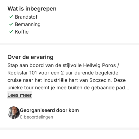
Wat is inbegrepen
Brandstof
Bemanning
Koffie
Over de ervaring
Stap aan boord van de stijlvolle Hellwig Poros /
Rockstar 101 voor een 2 uur durende begeleide
cruise naar het industriële hart van Szczecin. Deze
unieke tour neemt je mee buiten de gebaande paden
om het eiland Jaskółcza te verkennen, ooit een
Lees meer
bruisend centrum van scheepsbouw en maritieme
handel – nu een fascinerende, sfeervolle herinnering
Georganiseerd door kbm
aan het industriële verleden van de stad.
0 beoordelingen
Je reis begint op het kalme water van de Oder,