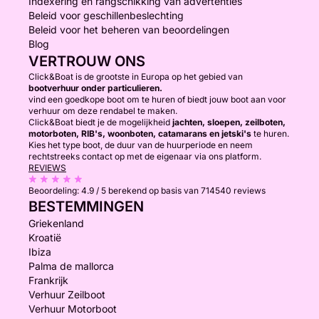
Indexering en rangschikking van advertenties
Beleid voor geschillenbeslechting
Beleid voor het beheren van beoordelingen
Blog
VERTROUW ONS
Click&Boat is de grootste in Europa op het gebied van
bootverhuur onder particulieren.
vind een goedkope boot om te huren of biedt jouw boot aan voor
verhuur om deze rendabel te maken.
Click&Boat biedt je de mogelijkheid
jachten, sloepen, zeilboten,
motorboten, RIB's, woonboten, catamarans en jetski's
te huren.
Kies het type boot, de duur van de huurperiode en neem
rechtstreeks contact op met de eigenaar via ons platform.
REVIEWS
Beoordeling:
4.9 / 5
berekend op basis van 714540 reviews
BESTEMMINGEN
Griekenland
Kroatië
Ibiza
Palma de mallorca
Frankrijk
Verhuur Zeilboot
Verhuur Motorboot