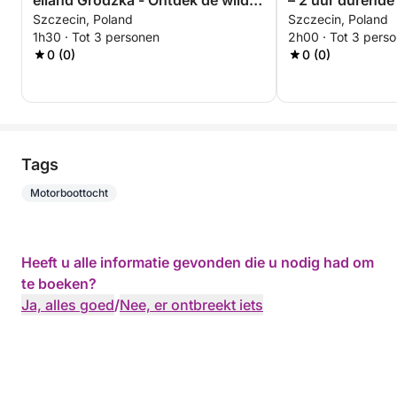
eiland Grodzka - Ontdek de wilde
– 2 uur durende
Szczecin, Poland
Szczecin, Poland
kant van Szczecin
eilandtour
1h30 · Tot 3 personen
2h00 · Tot 3 pers
0 (0)
0 (0)
Tags
Motorboottocht
Heeft u alle informatie gevonden die u nodig had om
te boeken?
Ja, alles goed
/
Nee, er ontbreekt iets