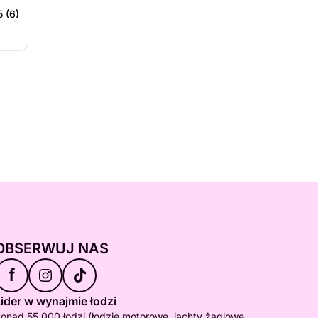
5 (6)
OBSERWUJ NAS
f
ider w wynajmie łodzi
onad 55 000 łodzi (łodzie motorowe, jachty żaglowe,