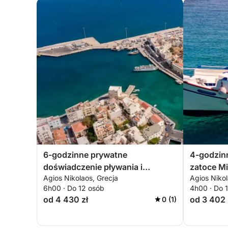
6-godzinne prywatne
4-godzinn
doświadczenie pływania i
zatoce Mi
Agios Nikolaos, Grecja
Agios Nikol
podziwiania widoków na Kretę
6h00 · Do 12 osób
4h00 · Do 
od 4 430 zł
od 3 402 
0 (1)