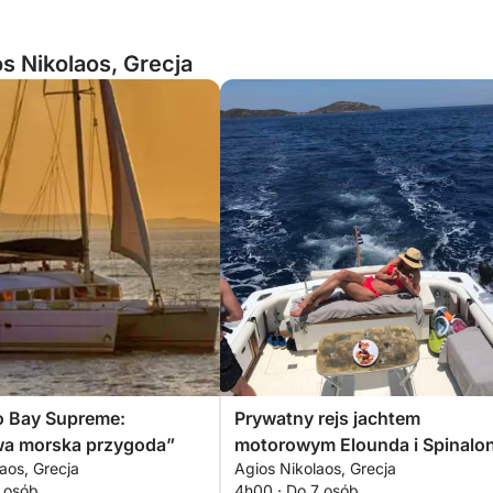
s Nikolaos, Grecja
o Bay Supreme:
Prywatny rejs jachtem
a morska przygoda”
motorowym Elounda i Spinalo
aos, Grecja
Agios Nikolaos, Grecja
(4–6 godzin)
1 osób
4h00 · Do 7 osób