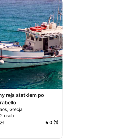
y rejs statkiem po
rabello
aos, Grecja
12 osób
zł
0 (1)