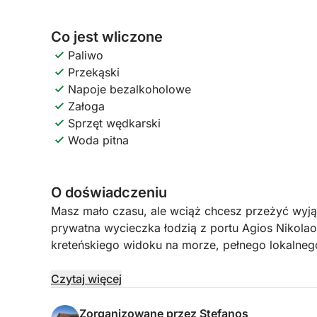
Co jest wliczone
Paliwo
Przekąski
Napoje bezalkoholowe
Załoga
Sprzęt wędkarski
Woda pitna
O doświadczeniu
Masz mało czasu, ale wciąż chcesz przeżyć wyj
prywatna wycieczka łodzią z portu Agios Nikola
kreteńskiego widoku na morze, pełnego lokalneg
Pod opieką profesjonalnego skippera z lokalnej r
Czytaj więcej
pięknym otoczeniem różnych słynnych miejsc i at
tego, czy chcesz spróbować szczęścia, pstrykaj
Zorganizowane przez Stefanos