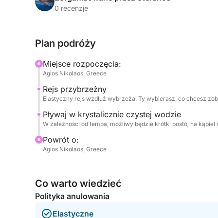
prostu rozkoszować się spokojnym morskim powi
0 recenzje
relaksujące i osobiste spojrzenie na życie na wo
szczęścia z wędką blisko brzegu.
Plan podróży
Ta krótka wycieczka jest idealna dla rodzin z dz
Miejsce rozpoczęcia:
które chcą doświadczyć czegoś lokalnego i ciesz
Agios Nikolaos, Greece
Rejs przybrzeżny
Elastyczny rejs wzdłuż wybrzeża. Ty wybierasz, co chcesz zo
Pływaj w krystalicznie czystej wodzie
W zależności od tempa, możliwy będzie krótki postój na kąpiel
Powrót o:
Agios Nikolaos, Greece
Co warto wiedzieć
Polityka anulowania
Elastyczne