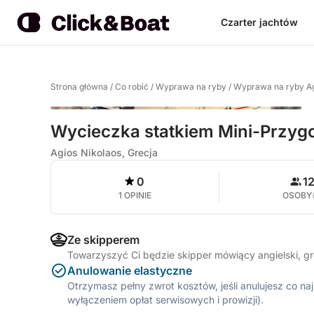
Czarter jachtów
Strona główna
/
Co robić
/
Wyprawa na ryby
/
Wyprawa na ryby Ag
Wycieczka statkiem Mini-Przygo
Agios Nikolaos, Grecja
0
1
1 OPINIE
OSOBY
Ze skipperem
Towarzyszyć Ci będzie skipper mówiący angielski, g
Anulowanie elastyczne
Otrzymasz pełny zwrot kosztów, jeśli anulujesz co n
wyłączeniem opłat serwisowych i prowizji).