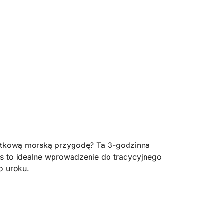
ątkową morską przygodę? Ta 3-godzinna
os to idealne wprowadzenie do tradycyjnego
o uroku.
odziny rybackiej, będziesz cieszyć się
rakcji wokół Agios Nikolaos. Niezależnie od
ąc zdjęcia nadmorskich krajobrazów, czy po