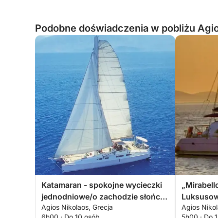
Podobne doświadczenia w pobliżu Agio
Katamaran - spokojne wycieczki
„Mirabell
jednodniowe/o zachodzie słońca
Luksusow
Agios Nikolaos, Grecja
Agios Nikol
do ukrytej błękitnej laguny.
6h00 · Do 10 osób
5h00 · Do 