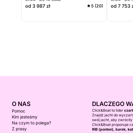
od 3 987 zł
od 7 753 
5 (20)
O NAS
DLACZEGO W
Click&Boat to lider
czar
Pomoc
Znajdź jacht do wyczart
Kim jesteśmy
swój jacht, aby zwróciły
Na czym to polega?
Click&Boat proponuje c
Z prasy
RIB (ponton), barek, 