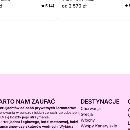
zł
od 2 570 zł
5 (4)
ARTO NAM ZAUFAĆ
DESTYNACJE
teru jachtów od osób prywatnych i armatorów.
Chorwacja
erowania w bardzo niskich cenach lub udostępnij
Grecja
 Ci się koszty jego utrzymania.
Włochy
zarter
jachtu żeglowego, łodzi motorowej, łodzi
L
Wyspy Kanaryjskie
katamaranów czy skuterów wodnych.
Wybierz
P