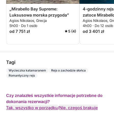
„Mirabello Bay Supreme:
4-godzinny rejs
Luksusowa morska przygoda”
zatoce Mirabell
Agios Nikolaos, Grecja
Agios Nikolaos, Gr
5h00 · Do 1 osób
4h00 · Do 12 osób
od 7 751 zł
od 3 401 zł
5 (4)
Tagi
Wycieczka katamaranem
Rejs o zachodzie słońca
Romantyczny rejs
Czy znalazłeś wszystkie informacje potrzebne do
dokonania rezerwacji?
Tak, wszystko w porządku
/
Nie, czegoś brakuje