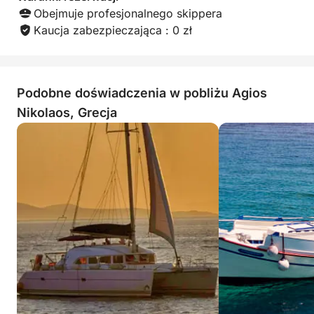
muzyki. To doświadczenie, które gorąco polecamy
Obejmuje profesjonalnego skippera
Aby rejs był jesz
niezapomniany, Br
każdemu odwiedzającemu Kretę. Dziękujemy,
Kaucja zabezpieczająca : 0 zł
grał dla nas na gi
Bryan, za niezapomniany wieczór na wodzie!
gracją zmierzając
zachodzącego sło
szampana.
Podobne doświadczenia w pobliżu Agios
Nikolaos, Grecja