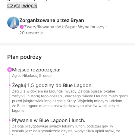
że w 2024 roku rejsy do Blue Lagoon na tym
Czytaj więcej
szybkim, przestronnym katamaranie, w tym lunch
oraz nieograniczona ilość wina i piwa, otrzymały 21
Zorganizowane przez Bryan
5-gwiazdkowych opinii na tej i innych stronach.
Zweryfikowana łódź
·
Super Wynajmujący ·
20 recenzje
Opinie mówią, że wino jest „wspaniale”, a lunch jest
„doskonały”. Rejsy do Blue Lagoon i Spinalonga, 8
godzin to wystarczająco dużo czasu na Blue Lagoon
i Spinalongę lub na drugi przystanek na pływanie.
Plan podróży
Rejs jednodniowy lub spokojne i spektakularne rejsy
Miejsce rozpoczęcia:
o zachodzie słońca od 600 €. Napisz do nas, aby
Agios Nikolaos, Greece
uzyskać najlepsze ceny, a na specjalne rejsy, jak
dotąd, dwa oświadczyny! Czy na pokładzie są
Żegluj 1,5 godziny do Blue Lagoon.
Żegluj z widokiem na Eloundę i wyspy. Załoga opisze lokalne
jakieś dzieci? Chętnie zabierzemy je na rejs! Rekord
zabytki i historię tego obszaru, dlaczego miasto Elounda miało gości
ma zaledwie 5 lat! Blue Lagoon to bardzo spokojne
przed jakąkolwiek inną częścią Krety. Wyjaśnią młodym ludziom,
że Blue Lagoon miało naprawdę sławnych piratów w tej ukrytej
miejsce do pływania, picia i jedzenia, otoczone z 3
lagunie!
stron wysokimi skałami, więc jest bardzo chronione
Pływanie w Blue Lagoon i lunch.
przed wiatrem, można zobaczyć aż do dna, jest
Załoga przygotowuje świeży lokalny lunch, podczas gdy Ty
pełne ryb do nurkowania. Ludzie nie chcą stąd
wskakujesz do krystalicznie czystej wody! Kilka opinii mówi, że