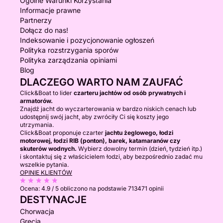
Ogólne Warunki Korzystania
Informacje prawne
Partnerzy
Dołącz do nas!
Indeksowanie i pozycjonowanie ogłoszeń
Polityka rozstrzygania sporów
Polityka zarządzania opiniami
Blog
DLACZEGO WARTO NAM ZAUFAĆ
Click&Boat to lider
czarteru jachtów od osób prywatnych i
armatorów.
Znajdź jacht do wyczarterowania w bardzo niskich cenach lub
udostępnij swój jacht, aby zwróciły Ci się koszty jego
utrzymania.
Click&Boat proponuje czarter
jachtu żeglowego, łodzi
motorowej, łodzi RIB (ponton), barek, katamaranów czy
skuterów wodnych.
Wybierz dowolny termin (dzień, tydzień itp.)
i skontaktuj się z właścicielem łodzi, aby bezpośrednio zadać mu
wszelkie pytania.
OPINIE KLIENTÓW
Ocena:
4.9 / 5
obliczono na podstawie 713471 opinii
DESTYNACJE
Chorwacja
Grecja