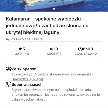
Katamaran - spokojne wycieczki
jednodniowe/o zachodzie słońca do
ukrytej błękitnej laguny.
Agios Nikolaos, Grecja
5
10
6h00
20 OPINIE
OSOBY
CZAS TRWANIA
Ze skipperem
Towarzyszyć Ci będzie skipper mówiący angielski
·
Dowiedz się więcej
Super właściciel
Bryan jest doświadczonym najemcą łodzi, posiada
znakomite recenzje i jest zaangażowany w świadczenie
usług wysokiej jakości.