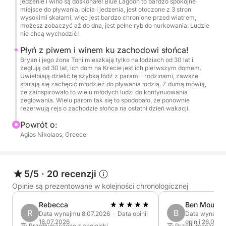
wychodzić!
jedzenie i wino są doskonałe! Blue Lagoon to bardzo spokojne
miejsce do pływania, picia i jedzenia, jest otoczone z 3 stron
wysokimi skałami, więc jest bardzo chronione przed wiatrem,
Oto 5-gwiazdkowa recenzja opisująca miejsce, w
możesz zobaczyć aż do dna, jest pełne ryb do nurkowania. Ludzie
nie chcą wychodzić!
którym żeglujemy: „Nasza rodzina niedawno miała
przyjemność wyruszyć w piątkowy rejs o zachodzie
Płyń z piwem i winem ku zachodowi słońca!
Bryan i jego żona Toni mieszkają tylko na łodziach od 30 lat i
słońca z niezwykłym kapitanem Bryanem. Całe
żeglują od 30 lat, ich dom na Krecie jest ich pierwszym domem.
doświadczenie było niczym innym, jak magiczne, co
Uwielbiają dzielić tę szybką łódź z parami i rodzinami, zawsze
starają się zachęcić młodzież do pływania łodzią. Z dumą mówią,
czyniło je niezapomnianym punktem naszej podróży
że zainspirowało to wielu młodych ludzi do kontynuowania
na Kretę.
żeglowania. Wielu parom tak się to spodobało, że ponownie
rezerwują rejs o zachodzie słońca na ostatni dzień wakacji.
Od momentu wypłynięcia z Agios Nikolaos mieliśmy
Powrót o:
okazję do oświecających rozmów z Bryanem,
Agios Nikolaos, Greece
którego wiedza i historie dodały wyjątkowego uroku
rejsowi. Jego nienaganny gust muzyczny,
zaprezentowany przez wbudowany system
5/5
·
20 recenzji
dźwiękowy i gitarę akustyczną Fender na pokładzie,
Opinie są prezentowane w kolejności chronologicznej
stworzył idealną atmosferę na wieczór.
Rebecca
Ben Mouss
R
B
Data wynajmu 8.07.2026 · Data opinii
Data wynajmu
Starannie skomponowana lista odtwarzania znalazła
18.07.2026
opinii 26.09.2
Przetłumaczone z angielski
Przetłumaczone z