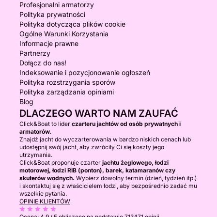
Profesjonalni armatorzy
Polityka prywatności
Polityka dotycząca plików cookie
Ogólne Warunki Korzystania
Informacje prawne
Partnerzy
Dołącz do nas!
Indeksowanie i pozycjonowanie ogłoszeń
Polityka rozstrzygania sporów
Polityka zarządzania opiniami
Blog
DLACZEGO WARTO NAM ZAUFAĆ
Click&Boat to lider
czarteru jachtów od osób prywatnych i
armatorów.
Znajdź jacht do wyczarterowania w bardzo niskich cenach lub
udostępnij swój jacht, aby zwróciły Ci się koszty jego
utrzymania.
Click&Boat proponuje czarter
jachtu żeglowego, łodzi
motorowej, łodzi RIB (ponton), barek, katamaranów czy
skuterów wodnych.
Wybierz dowolny termin (dzień, tydzień itp.)
i skontaktuj się z właścicielem łodzi, aby bezpośrednio zadać mu
wszelkie pytania.
OPINIE KLIENTÓW
Ocena:
4.9 / 5
obliczono na podstawie 713471 opinii