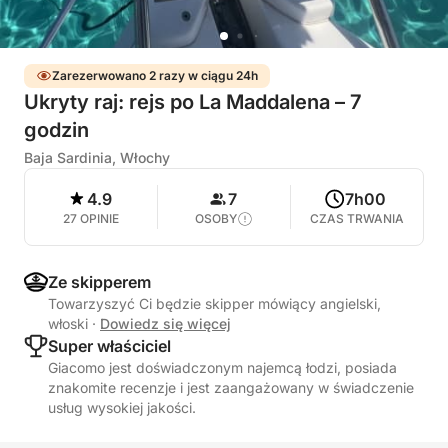
Zarezerwowano 2 razy w ciągu 24h
Ukryty raj: rejs po La Maddalena – 7
godzin
Baja Sardinia, Włochy
4.9
7
7h00
27 OPINIE
OSOBY
CZAS TRWANIA
Ze skipperem
Towarzyszyć Ci będzie skipper mówiący angielski,
włoski
·
Dowiedz się więcej
Super właściciel
Giacomo jest doświadczonym najemcą łodzi, posiada
znakomite recenzje i jest zaangażowany w świadczenie
usług wysokiej jakości.