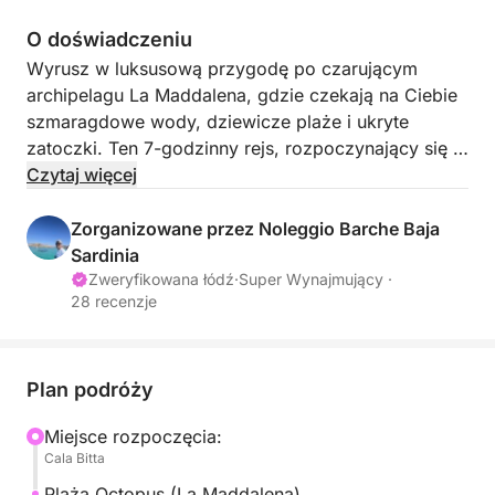
O doświadczeniu
Wyrusz w luksusową przygodę po czarującym
archipelagu La Maddalena, gdzie czekają na Ciebie
szmaragdowe wody, dziewicze plaże i ukryte
zatoczki. Ten 7-godzinny rejs, rozpoczynający się w
Cala Bitta (Baja Sardinia), to gwarancja dnia pełnego
Czytaj więcej
niezapomnianych krajobrazów, orzeźwiających
kąpieli i śródziemnomorskiej błogości. Idealny dla
Zorganizowane przez Noleggio Barche Baja
miłośników natury i słońca, ten rejs zabierze Cię w
Sardinia
pobliże najwspanialszych klejnotów Sardynii.
Zweryfikowana łódź
·
Super Wynajmujący ·
28 recenzje
Dzięki połączeniu eksploracji, pływania i relaksu, ten
rejs oferuje idealny kawałek sardyńskiego raju,
zaprojektowany, by zachwycić zmysły i ukoić
duszę.
Plan podróży
CENA PALIWA nie jest wliczona w cenę.
Miejsce rozpoczęcia:
Podczas tej wycieczki odwiedzisz najpiękniejsze
Cala Bitta
wyspy archipelagu La Maddalena:
Maddalena
Plaża Octopus (La Maddalena)