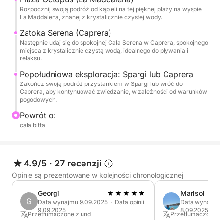
Rozpocznij swoją podróż od kąpieli na tej pięknej plaży na wyspie
Caprera
La Maddalena, znanej z krystalicznie czystej wody.
Budelli, Santa Maria, Razzoli
Zatoka Serena (Caprera)
Spargi
Następnie udaj się do spokojnej Cala Serena w Caprera, spokojnego
miejsca z krystalicznie czystą wodą, idealnego do pływania i
relaksu.
Popołudniowa eksploracja: Spargi lub Caprera
Zakończ swoją podróż przystankiem w Spargi lub wróć do
Caprera, aby kontynuować zwiedzanie, w zależności od warunków
pogodowych.
Powrót o:
cala bitta
4.9/5
·
27 recenzji
Opinie są prezentowane w kolejności chronologicznej
Georgi
Marisol
G
Data wynajmu 9.09.2025 · Data opinii
Data wynajmu 
9.09.2025
8.09.2025
Przetłumaczone z und
Przetłumaczone z