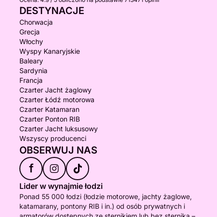
DESTYNACJE
Chorwacja
Grecja
Włochy
Wyspy Kanaryjskie
Baleary
Sardynia
Francja
Czarter Jacht żaglowy
Czarter Łódź motorowa
Czarter Katamaran
Czarter Ponton RIB
Czarter Jacht luksusowy
Wszyscy producenci
OBSERWUJ NAS
f
Lider w wynajmie łodzi
Ponad 55 000 łodzi (łodzie motorowe, jachty żaglowe,
katamarany, pontony RIB i in.) od osób prywatnych i
armatorów dostępnych ze sternikiem lub bez sternika –