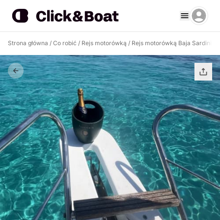
Strona główna
/
Co robić
/
Rejs motorówką
/
Rejs motorówką Baja Sardinia
/