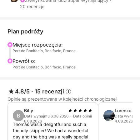
Zweryfikowana łódź
·
Super Wynajmujący ·
20 recenzje
Możemy również odebrać Cię lub odwieźć
bezpośrednio do pobliskiej zatoki lub na pobliską
plażę (np. Sant'Amanza).
Plan podróży
Na pokładzie naszego wygodnego i w pełni
Miejsce rozpoczęcia:
wyposażonego żaglowca możesz cieszyć się
Port de Bonifacio, Bonifacio, France
eleganckim i cichym rejsem do odosobnionych
zatoczek z krystalicznie czystą wodą, do których
Powrót o:
Port de Bonifacio, Bonifacio, France
można dotrzeć tylko drogą morską.
Niezależnie od tego, czy chcesz zwiedzać
rezerwaty przyrody, żeglować, nurkować z rurką,
4.8/5
·
15 recenzji
czy po prostu zrelaksować się w słońcu, program
Opinie są prezentowane w kolejności chronologicznej
rejsu jest w pełni konfigurowalny.
Billy
Lorenzo
B
Data wynajmu 6.08.2026 · Data opinii
Data wynajmu 
Najważniejsze atrakcje:
8.08.2026
4.08.2026
Thomas was a delightful and such a
friendly skipper! We had a wonderful
Komfort premium
day and the bbq was a really special