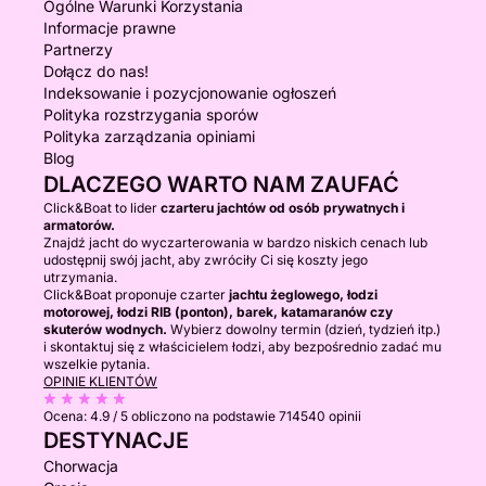
Ogólne Warunki Korzystania
Informacje prawne
Partnerzy
Dołącz do nas!
Indeksowanie i pozycjonowanie ogłoszeń
Polityka rozstrzygania sporów
Polityka zarządzania opiniami
Blog
DLACZEGO WARTO NAM ZAUFAĆ
Click&Boat to lider
czarteru jachtów od osób prywatnych i
armatorów.
Znajdź jacht do wyczarterowania w bardzo niskich cenach lub
udostępnij swój jacht, aby zwróciły Ci się koszty jego
utrzymania.
Click&Boat proponuje czarter
jachtu żeglowego, łodzi
motorowej, łodzi RIB (ponton), barek, katamaranów czy
skuterów wodnych.
Wybierz dowolny termin (dzień, tydzień itp.)
i skontaktuj się z właścicielem łodzi, aby bezpośrednio zadać mu
wszelkie pytania.
OPINIE KLIENTÓW
Ocena:
4.9 / 5
obliczono na podstawie 714540 opinii
DESTYNACJE
Chorwacja