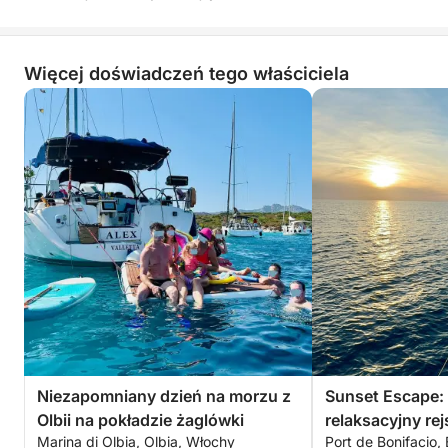
Możesz również zabrać własne jedzenie i napoje i
swobodnie korzystać z kuchni pokładowej, aby
Więcej doświadczeń tego właściciela
zachować świeżość potraw.
Ekskluzywny dzień z dala od tłumów, aby odkryć
najpiękniejsze krajobrazy między Korsyką a
Sardynią w eleganckiej i przyjaznej atmosferze.
Zapraszamy do kontaktu w celu zorganizowania
podróży szytej na miarę.
Thomas i Juliette
Niezapomniany dzień na morzu z
Sunset Escape:
Olbii na pokładzie żaglówki
relaksacyjny rej
Marina di Olbia, Olbia, Włochy
Port de Bonifacio, 