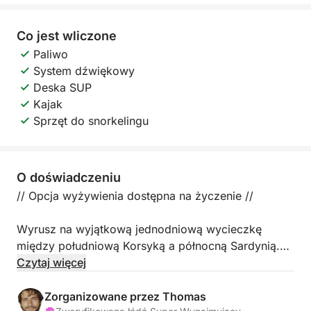
Co jest wliczone
Paliwo
System dźwiękowy
Deska SUP
Kajak
Sprzęt do snorkelingu
O doświadczeniu
// Opcja wyżywienia dostępna na życzenie //
Wyrusz na wyjątkową jednodniową wycieczkę
między południową Korsyką a północną Sardynią.
Czytaj więcej
Możliwy jest wyjazd z Bonifacio, a także z
pobliskich portów (np. Figari).
Zorganizowane przez Thomas