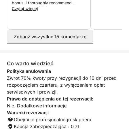
Duże leżaki
bonus. I thoroughly recommend
Thomas to all the visitors to Corsica
Czytaj więcej
Zacieniony kokpit
W pełni wyposażona kuchnia
Grill
Prysznic i toaleta
Zobacz wszystkie 15 komentarze
Połączenie Starlink
Sporty wodne w cenie
Deska SUP
Sprzęt do snorkelingu
Co warto wiedzieć
Ponton
Polityka anulowania
Pływająca wyspa
Zwrot 70% kwoty przy rezygnacji do 10 dni przed
Skuter podwodny
rozpoczęciem czarteru, z wyłączeniem opłat
serwisowych i prowizji.
Przystanki na życzenie:
Prawo do odstąpienia od tej rezerwacji:
Kotwiczenie w ustronnych zatoczkach i pływanie w
Nie.
Dodatkowe informacje
turkusowych wodach.
Warunki rezerwacji
Obejmuje profesjonalnego skippera
Opcja grilla na pokładzie:
Kaucja zabezpieczająca : 0 zł
Grille od 35 € za osobę (bez napojów).