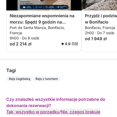
Niezapomniane wspomnienia na
Przyjdź i podzi
morzu: Spędź 9 godzin na
w Bonifacio
Port de Santa Manza, Bonifacio,
Bonifacio, Francja
zwiedzaniu Bonifacio
Francja
2h00 · Do 7 osób
9h00 · Do 8 osób
od 1 949 zł
od 2 214 zł
4.9 (13)
Tagi
Rejs żaglówką
Rejs z lunchem
Czy znalazłeś wszystkie informacje potrzebne do
dokonania rezerwacji?
Tak, wszystko w porządku
/
Nie, czegoś brakuje