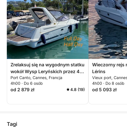
Zrelaksuj się na wygodnym statku
Wieczorny rejs
wokół Wysp Leryńskich przez 4
Lérins
Port Canto, Cannes, Francja
Vieux port, Cannes
godziny. Specjalna zniżka dla par!
4h00 · Do 6 osób
4h00 · Do 8 osób
od 2 879 zł
od 5 093 zł
4.8 (19)
Tagi