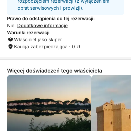
rozpoczęciem rezerwacji (z wyłączeniem
bezalkoholowe, woda i oczywiście schłodzona
opłat serwisowych i prowizji).
butelka różowego wina, która dopełni tę idylliczną
scenerię.
Prawo do odstąpienia od tej rezerwacji:
Nie.
Dodatkowe informacje
W cenie: różnorodne aperitify, napoje
Warunki rezerwacji
bezalkoholowe, różowe wino, woda, sprzęt do
Właściciel jako skiper
snorkelingu i czas na pływanie.
Kaucja zabezpieczająca : 0 zł
Daj się uwieść kameralnemu i eleganckiemu
popołudniowemu rejsowi na Wyspy Leryńskie.
Więcej doświadczeń tego właściciela
Zarezerwuj relaksujący rejs morski już teraz i ciesz
się magicznymi chwilami u wybrzeży Lazurowego
Wybrzeża!