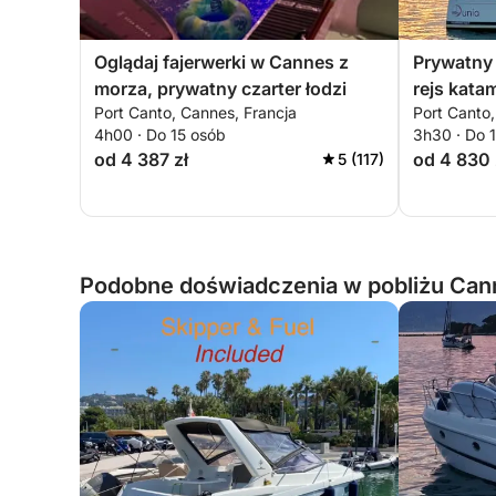
Oglądaj fajerwerki w Cannes z
Prywatny 
morza, prywatny czarter łodzi
rejs kat
Port Canto, Cannes, Francja
Port Canto,
a gwiazd
4h00 · Do 15 osób
3h30 · Do 
od 4 387 zł
od 4 830 
5 (117)
Podobne doświadczenia w pobliżu Cann