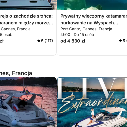
rejs o zachodzie słońca:
Prywatny wieczorny katamara
amaranem między morzem
nurkowanie na Wyspach
 Cannes, Francja
Port Canto, Cannes, Francja
ami
Leryńskich i zachód słońca z
15 osób
4h00 · Do 15 osób
Cannes
zł
od 4 830 zł
5 (117)
5 
es, Francja