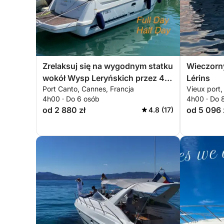
Zrelaksuj się na wygodnym statku
Wieczorn
wokół Wysp Leryńskich przez 4
Lérins
Port Canto, Cannes, Francja
Vieux port,
godziny. Specjalna zniżka dla par!
4h00 · Do 6 osób
4h00 · Do 
od 2 880 zł
od 5 096 
4.8 (17)