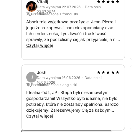
Stephane i Jean-Pierre
Vitalij
Data wynajmu 22.07.2026 · Data opinii
23.07.2026
Przetłumaczone z francuski
Absolutnie wyjątkowe przeżycie. Jean-Pierre i
jego żona zapewnili nam niezapomniany czas.
Ich serdeczność, życzliwość i troskliwość
sprawiły, że poczuliśmy się jak przyjaciele, a nie
klienci. Wszystko było perfekcyjnie
Czytaj więcej
zorganizowane, w przyjaznej i eleganckiej
atmosferze. Fajerwerki widziane z łodzi były po
prostu magiczne. Jeszcze raz dziękujemy za
ten wspaniały wieczór, który będziemy
Josh
pielęgnować w pamięci na zawsze. Z
J
Data wynajmu 16.06.2026 · Data opinii
przyjemnością wrócimy i szczerze polecamy to
16.06.2026
Przetłumaczone z angielski
doświadczenie!
Idealna łódź, JP i Steph byli niesamowitymi
gospodarzami! Wszystko było idealne, nie było
potrzeby, która nie zostałaby spełniona. Bardzo
dziękujemy! Zarezerwujemy Cię za każdym
razem, gdy będziemy w Cannes.
Czytaj więcej