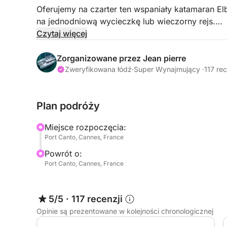
Oferujemy na czarter ten wspaniały katamaran El
na jednodniową wycieczkę lub wieczorny rejs.
Czytaj więcej
Wejdź na pokład z profesjonalnym sternikiem i pr
relaksuj się, delektuj się wykwintnymi przekąska
Zorganizowane przez Jean pierre
zaciszne zatoczki z krystalicznie czystą wodą.
Zweryfikowana łódź
·
Super Wynajmujący ·
117 re
Łódź wyposażona jest w liczne udogodnienia, kt
Plan podróży
deski SUP, 1 dwuosobowy kajak, maski i fajki, a 
kotwicy.
Miejsce rozpoczęcia:
Port Canto, Cannes, France
Aby zapewnić jeszcze pełniejsze wrażenia, ofer
Powrót o:
takie jak catering.
Port Canto, Cannes, France
W celu uzyskania dalszych informacji lub zorgan
prosimy o kontakt za pośrednictwem komunikator
5/5
·
117 recenzji
Opinie są prezentowane w kolejności chronologicznej
Z niecierpliwością czekamy na powitanie Państwa