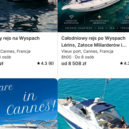
y rejs na Wyspach
Całodniowy rejs po Wyspach
Lérins, Zatoce Miliarderów i
 Cannes, Francja
Vieux port, Cannes, Francja
Théoule-sur-Mer
8 osób
8h00 · Do 8 osób
zł
od 8 508 zł
4.3 (6)
4.