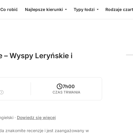
Co robić
Najlepsze kierunki
Typy łodzi
Rodzaje czar
 – Wyspy Leryńskie i
5
7h00
CZAS TRWANIA
ngielski
·
Dowiedz się więcej
ada znakomite recenzje i jest zaangażowany w