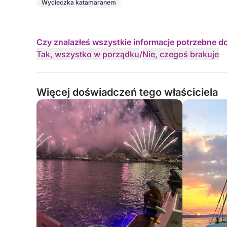
Wycieczka katamaranem
Czy znalazłeś wszystkie informacje potrzebne d
Tak, wszystko w porządku
/
Nie, czegoś brakuje
Więcej doświadczeń tego właściciela