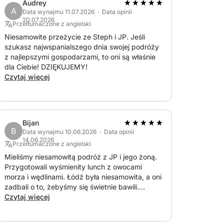
Audrey
A
Data wynajmu 11.07.2026 · Data opinii
20.07.2026
Przetłumaczone z angielski
Niesamowite przeżycie ze Steph i JP. Jeśli
szukasz najwspanialszego dnia swojej podróży
z najlepszymi gospodarzami, to oni są właśnie
dla Ciebie! DZIĘKUJEMY!
Czytaj więcej
Bijan
B
Data wynajmu 10.06.2026 · Data opinii
14.06.2026
Przetłumaczone z angielski
Mieliśmy niesamowitą podróż z JP i jego żoną.
Przygotowali wyśmienity lunch z owocami
morza i wędlinami. Łódź była niesamowita, a oni
zadbali o to, żebyśmy się świetnie bawili.
Polecam tę ofertę każdemu, kto chce zabrać
Czytaj więcej
rodzinę na całodniową wycieczkę!