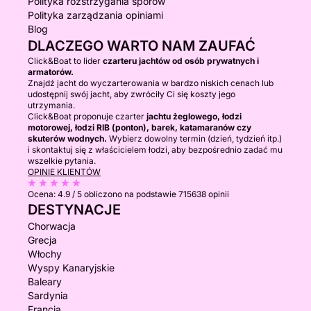
Polityka rozstrzygania sporów
Polityka zarządzania opiniami
Blog
DLACZEGO WARTO NAM ZAUFAĆ
Click&Boat to lider
czarteru jachtów od osób prywatnych i
armatorów.
Znajdź jacht do wyczarterowania w bardzo niskich cenach lub
udostępnij swój jacht, aby zwróciły Ci się koszty jego
utrzymania.
Click&Boat proponuje czarter
jachtu żeglowego, łodzi
motorowej, łodzi RIB (ponton), barek, katamaranów czy
skuterów wodnych.
Wybierz dowolny termin (dzień, tydzień itp.)
i skontaktuj się z właścicielem łodzi, aby bezpośrednio zadać mu
wszelkie pytania.
OPINIE KLIENTÓW
Ocena:
4.9 / 5
obliczono na podstawie 715638 opinii
DESTYNACJE
Chorwacja
Grecja
Włochy
Wyspy Kanaryjskie
Baleary
Sardynia
Francja