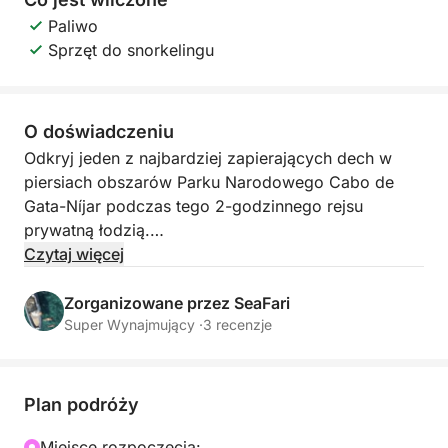
Paliwo
Sprzęt do snorkelingu
O doświadczeniu
Odkryj jeden z najbardziej zapierających dech w
piersiach obszarów Parku Narodowego Cabo de
Gata-Níjar podczas tego 2-godzinnego rejsu
prywatną łodzią.
Czytaj więcej
Wybierzemy się w kierunku kultowej Playa de los
Muertos, uważanej za jedną z najpiękniejszych plaż
Zorganizowane przez SeaFari
w Hiszpanii. Tutaj będziesz mieć czas na kąpiel w jej
Super Wynajmujący ·
3 recenzje
krystalicznie czystej, turkusowej wodzie i
podziwianie spektakularnego naturalnego otoczenia,
dostępnego tylko od strony morza.
Plan podróży
Następnie kontynuujemy rejs wzdłuż
Miejsce rozpoczęcia: