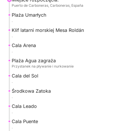
Puerto de Carboneras, Carboneras, España
majestatycznych klifów Faro de Mesa Roldán, gdzie
możesz podziwiać imponujące formacje skalne,
Plaża Umarłych
odkrywać ukryte jaskinie i cieszyć się całkowicie
.
przejrzystymi wodami.
Klif latarni morskiej Mesa Roldán
.
Naszym drugim przystankiem będzie Playa de Agua
Cala Arena
Amarga, idealne miejsce do nurkowania z rurką i
.
odkrywania bogatego życia morskiego Parku
Plaża Agua zagraża
Narodowego.
Przystanek na pływanie i nurkowanie
Cala del Sol
Zakończymy wyprawę powrotem do portu,
.
podziwiając zapierające dech w piersiach
panoramiczne widoki na wybrzeże.
Środkowa Zatoka
.
Cala Leado
.
Cala Puente
.