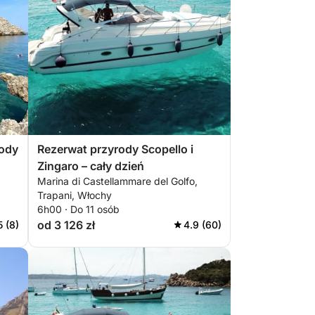
rody
Rezerwat przyrody Scopello i
Zingaro – cały dzień
Marina di Castellammare del Golfo,
Trapani, Włochy
6h00 · Do 11 osób
od 3 126 zł
5 (8)
4.9 (60)