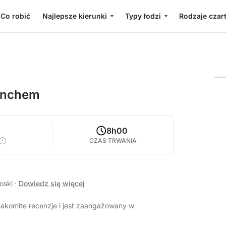
Co robić
Najlepsze kierunki
Typy łodzi
Rodzaje czar
lunchem
8h00
CZAS TRWANIA
łoski
·
Dowiedz się więcej
nakomite recenzje i jest zaangażowany w