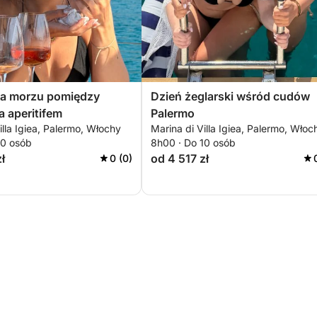
na morzu pomiędzy
Dzień żeglarski wśród cudów
a aperitifem
Palermo
illa Igiea, Palermo, Włochy
Marina di Villa Igiea, Palermo, Włoc
10 osób
8h00 · Do 10 osób
ł
od 4 517 zł
0 (0)