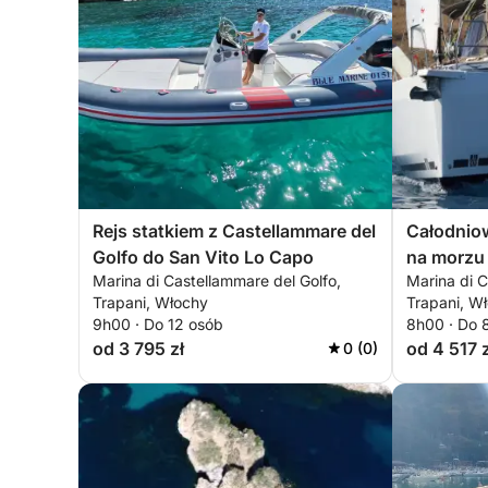
Rejs statkiem z Castellammare del
Całodnio
Golfo do San Vito Lo Capo
na morzu 
Marina di Castellammare del Golfo,
Marina di C
Zingaro
Trapani, Włochy
Trapani, W
9h00 · Do 12 osób
8h00 · Do 
od 3 795 zł
od 4 517 z
0 (0)