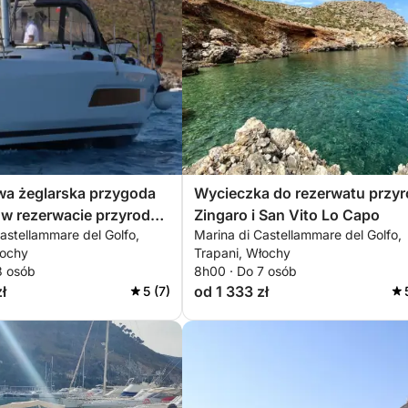
wa żeglarska przygoda
Wycieczka do rezerwatu przy
w rezerwacie przyrody
Zingaro i San Vito Lo Capo
astellammare del Golfo,
Marina di Castellammare del Golfo,
łochy
Trapani, Włochy
8 osób
8h00 · Do 7 osób
ł
od 1 333 zł
5 (7)