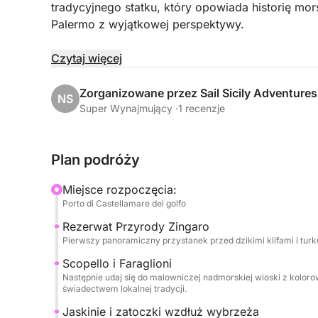
tradycyjnego statku, który opowiada historię mo
Palermo z wyjątkowej perspektywy.
Rejs biegnie wzdłuż północnego wybrzeża, z malo
Czytaj więcej
wyrafinowanym symbolu secesji Palermo; Vergine
miejscowości; oraz Mondello, słynącej z turkusow
Zorganizowane przez Sail Sicily Adventures
NS
Super Wynajmujący ·
1 recenzje
Podczas rejsu możesz zrelaksować się i cieszyć 
wodzie, wygrzewając się na słońcu i słuchając op
Plan podróży
Na pokładzie serwowany będzie lunch z typowych
Miejsce rozpoczęcia:
towarzyszyć będą orzeźwiające napoje, aby dop
Porto di Castellamare del golfo
lokalnej tradycji.
Rezerwat Przyrody Zingaro
Pierwszy panoramiczny przystanek przed dzikimi klifami i tu
Idealna aktywność dla par, rodzin i małych grup,
wybrzeża Palermo w otoczeniu tradycji, smaku i 
Scopello i Faraglioni
Następnie udaj się do malowniczej nadmorskiej wioski z kolor
świadectwem lokalnej tradycji.
Jaskinie i zatoczki wzdłuż wybrzeża