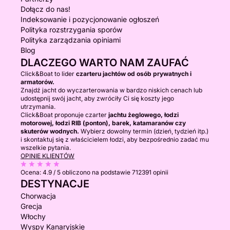
Dołącz do nas!
Indeksowanie i pozycjonowanie ogłoszeń
Polityka rozstrzygania sporów
Polityka zarządzania opiniami
Blog
DLACZEGO WARTO NAM ZAUFAĆ
Click&Boat to lider
czarteru jachtów od osób prywatnych i
armatorów.
Znajdź jacht do wyczarterowania w bardzo niskich cenach lub
udostępnij swój jacht, aby zwróciły Ci się koszty jego
utrzymania.
Click&Boat proponuje czarter
jachtu żeglowego, łodzi
motorowej, łodzi RIB (ponton), barek, katamaranów czy
skuterów wodnych.
Wybierz dowolny termin (dzień, tydzień itp.)
i skontaktuj się z właścicielem łodzi, aby bezpośrednio zadać mu
wszelkie pytania.
OPINIE KLIENTÓW
Ocena:
4.9 / 5
obliczono na podstawie 712391 opinii
DESTYNACJE
Chorwacja
Grecja
Włochy
Wyspy Kanaryjskie