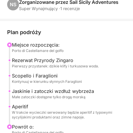
Rejs biegnie wzdłuż północnego wybrzeża, z
Zorganizowane przez Sail Sicily Adventures
NS
malowniczymi przystankami w Villa Igiea,
Super Wynajmujący ·
1 recenzje
wyrafinowanym symbolu secesji Palermo; Vergine
Maria, malowniczej nadmorskiej miejscowości; oraz
Mondello, słynącej z turkusowych wód i złocistej
Plan podróży
plaży.
Miejsce rozpoczęcia:
Porto di Castellamare del golfo
Podczas rejsu możesz zrelaksować się i cieszyć
morzem, pływając w krystalicznie czystej wodzie,
Rezerwat Przyrody Zingaro
wygrzewając się na słońcu i słuchając opowieści o
Pierwszy przystanek: dzikie klify i turkusowa woda.
okolicy.
Scopello i Faraglioni
Kontynuuj w kierunku słynnych Faraglioni
Na pokładzie serwowany będzie aperitif lub lunch z
Jaskinie i zatoczki wzdłuż wybrzeża
typowymi sycylijskimi produktami, w towarzystwie
Małe zatoczki dostępne tylko drogą morską
orzeźwiających napojów, które dopełnią wrażenia
Aperitif
autentycznymi smakami lokalnej tradycji.
W trakcie wycieczki serwowany będzie aperitif z typowymi
sycylijskimi produktami oraz zimne napoje.
Idealna aktywność dla par, rodzin i małych grup,
Powrót o:
idealna dla tych, którzy chcą doświadczyć
Porto di Castellamare del golfo