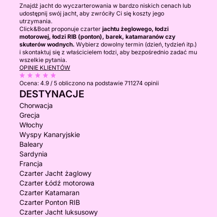
Znajdź jacht do wyczarterowania w bardzo niskich cenach lub
udostępnij swój jacht, aby zwróciły Ci się koszty jego
utrzymania.
Click&Boat proponuje czarter
jachtu żeglowego, łodzi
motorowej, łodzi RIB (ponton), barek, katamaranów czy
skuterów wodnych.
Wybierz dowolny termin (dzień, tydzień itp.)
i skontaktuj się z właścicielem łodzi, aby bezpośrednio zadać mu
wszelkie pytania.
OPINIE KLIENTÓW
Ocena:
4.9 / 5
obliczono na podstawie 711274 opinii
DESTYNACJE
Chorwacja
Grecja
Włochy
Wyspy Kanaryjskie
Baleary
Sardynia
Francja
Czarter Jacht żaglowy
Czarter Łódź motorowa
Czarter Katamaran
Czarter Ponton RIB
Czarter Jacht luksusowy