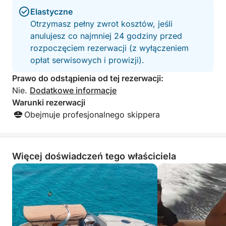
Po orzeźwiającej i malowniczej przygodzie na
Elastyczne
wybrzeżu, pełnej pływania i zapierających dech w
Otrzymasz pełny zwrot kosztów, jeśli
piersiach widoków, wycieczka wraca do mariny
anulujesz co najmniej 24 godziny przed
Villasimius, pozostawiając niezapomniane
rozpoczęciem rezerwacji (z wyłączeniem
wspomnienia ukrytych nadmorskich skarbów
opłat serwisowych i prowizji).
Sardynii.
Prawo do odstąpienia od tej rezerwacji:
Nie.
Dodatkowe informacje
Warunki rezerwacji
Obejmuje profesjonalnego skippera
Więcej doświadczeń tego właściciela