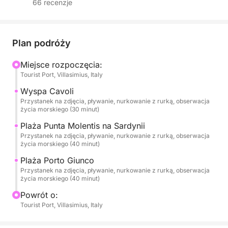
66 recenzje
malowniczym rejsem wzdłuż południowo-
wschodniego wybrzeża Sardynii.
Twoja podróż rozpoczyna się od ekscytującego
Plan podróży
rejsu w kierunku wyspy Serpentara, chronionego
Miejsce rozpoczęcia:
obszaru morskiego dostępnego tylko drogą morską.
Tourist Port, Villasimius, Italy
Podczas opłynięcia wyspy będziesz podziwiać
majestatyczne klify, ukryte jaskinie i głębokie,
Wyspa Cavoli
Przystanek na zdjęcia, pływanie, nurkowanie z rurką, obserwacja
szmaragdowe wody, które czynią to miejsce jednym
życia morskiego (30 minut)
z najbardziej dziewiczych środowisk naturalnych w
Plaża Punta Molentis na Sardynii
regionie.
Przystanek na zdjęcia, pływanie, nurkowanie z rurką, obserwacja
życia morskiego (40 minut)
Przygoda kontynuuje się w pięknej Cala Pira,
Plaża Porto Giunco
malowniczej zatoce, nad którą góruje zabytkowa
Przystanek na zdjęcia, pływanie, nurkowanie z rurką, obserwacja
hiszpańska wieża strażnicza. Z jasnym piaskiem i
życia morskiego (40 minut)
płytkimi, turkusowymi wodami, to miejsce jest
Powrót o:
idealne na relaksującą kąpiel i delektowanie się
Tourist Port, Villasimius, Italy
spokojną atmosferą wybrzeża.