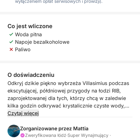
wyłączeniem opłat serwisowych i prowizji).
Co jest wliczone
Woda pitna
Napoje bezalkoholowe
Paliwo
O doświadczeniu
Odkryj dzikie piękno wybrzeża Villasimius podczas
ekscytującej, półdniowej przygody na łodzi RIB,
zaprojektowanej dla tych, którzy chcą w zaledwie
kilka godzin odkrywać krystalicznie czyste wody,
ukryte zatoczki i spektakularne śródziemnomorskie
Czytaj więcej
krajobrazy. Wypłynięcie z mariny Villasimius to 4-
godzinna przygoda, która oferuje idealną
Zorganizowane przez Mattia
równowagę między eksploracją, pływaniem i
Zweryfikowana łódź
·
Super Wynajmujący ·