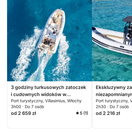
3 godziny turkusowych zatoczek
Ekskluzywny za
i cudownych widoków w
niezapomnianym
Port turystyczny, Villasimius, Włochy
Port turystyczny, 
Villasimius
zapierającymi d
3h00 · Do 7 osób
2h30 · Do 7 osób
kolorami
od 2 659 zł
od 2 216 zł
5 (1)