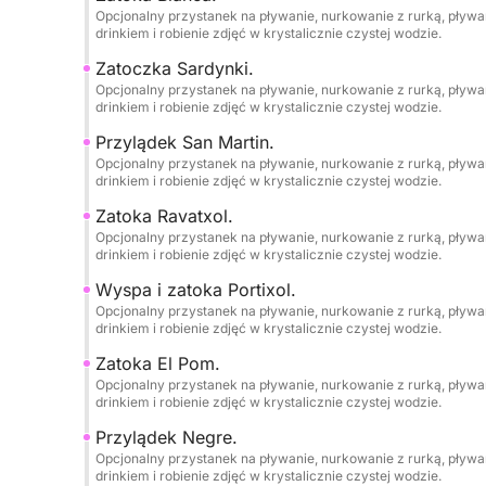
od strony morza.
Opcjonalny przystanek na pływanie, nurkowanie z rurką, pływan
drinkiem i robienie zdjęć w krystalicznie czystej wodzie.
••WYPOSAŻENIE I KOMFORT NA POKŁADZIE••
Zatoczka Sardynki.
Opcjonalny przystanek na pływanie, nurkowanie z rurką, pływan
drinkiem i robienie zdjęć w krystalicznie czystej wodzie.
•Echosonda Lowrance® Hook Reveal 9 10"/GPS/p
•Stalowa konstrukcja T-top z 3 m² dużej powierzc
Przylądek San Martin.
Opcjonalny przystanek na pływanie, nurkowanie z rurką, pływan
•System dźwiękowy Sony Marine® z łącznością US
drinkiem i robienie zdjęć w krystalicznie czystej wodzie.
XS-MP o mocy 2 x 90 W.
Zatoka Ravatxol.
•Nowa, miękka tapicerka w romby z wygodną pia
Opcjonalny przystanek na pływanie, nurkowanie z rurką, pływan
•Gniazda 12 V i porty ładowania USB.
drinkiem i robienie zdjęć w krystalicznie czystej wodzie.
•Duży, rozkładany pokład słoneczny na dziobie i s
Wyspa i zatoka Portixol.
•1 obrotowy fotel przy sterze.
Opcjonalny przystanek na pływanie, nurkowanie z rurką, pływan
•Stół jadalny dla wszystkich gości.
drinkiem i robienie zdjęć w krystalicznie czystej wodzie.
•2 duże lodówki.
Zatoka El Pom.
•Drabinka do pływania.
Opcjonalny przystanek na pływanie, nurkowanie z rurką, pływan
•Kompletne wyposażenie bezpieczeństwa.
drinkiem i robienie zdjęć w krystalicznie czystej wodzie.
•Profesjonalny sternik/przewodnik.
Przylądek Negre.
•Przerwy na pływanie, snorkeling i paddleboardi
Opcjonalny przystanek na pływanie, nurkowanie z rurką, pływan
drinkiem i robienie zdjęć w krystalicznie czystej wodzie.
•Dozwolone jest wnoszenie własnego jedzenia i 