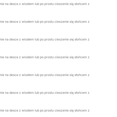
ie na desce z wiosłem lub po prostu cieszenie się słońcem z
ie na desce z wiosłem lub po prostu cieszenie się słońcem z
loter.
hni zacienienia.
ie na desce z wiosłem lub po prostu cieszenie się słońcem z
B i Bluetooth oraz głośniki morskie Sony
nką o gęstości 40 kg/m².
ie na desce z wiosłem lub po prostu cieszenie się słońcem z
iedzenia w stylu sofy na rufie.
ie na desce z wiosłem lub po prostu cieszenie się słońcem z
ie na desce z wiosłem lub po prostu cieszenie się słońcem z
ng.
ie na desce z wiosłem lub po prostu cieszenie się słońcem z
napojów. pokład.