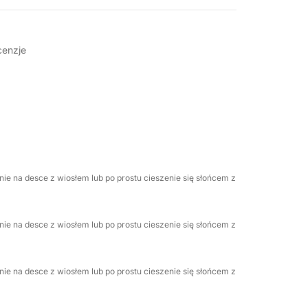
cenzje
)
ENIE.
 dala od zatłoczonych plaż i z ekskluzywnym
ie na desce z wiosłem lub po prostu cieszenie się słońcem z
miejsc na Costa Blanca, ta nowoczesna,
ie na desce z wiosłem lub po prostu cieszenie się słońcem z
wy Suzuki o mocy 175 KM. Napędzana
 mil na godzinę, ta łódź „Open Day” jest
elkie zanurzenie pozwala na eksplorację z
ie na desce z wiosłem lub po prostu cieszenie się słońcem z
licy, zapuszczanie się do ukrytych jaskiń
rsiach klifów z niepowtarzalnymi widokami