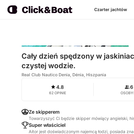
Czarter jachtów
Cały dzień spędzony w jaskiniac
czystej wodzie.
Real Club Nautico Denia, Dénia, Hiszpania
4.8
6
62 OPINIE
OSOBY
Ze skipperem
Towarzyszyć Ci będzie skipper mówiący angielski, h
Super właściciel
Aitor jest doświadczonym najemcą łodzi, posiada zn