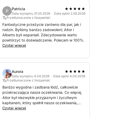
Patricia
P
Data wynajmu 31.05.2026 · Data opinii 2.06.2026
Przetłumaczone z hiszpański
Fantastyczne przeżycie zarówno dla par, jak i
rodzin. Byliśmy bardzo zadowoleni; Aitor i
Alberto byli wspaniali. Zdecydowanie warto
powtórzyć to doświadczenie. Polecam w 100%.
Czytaj więcej
Aurora
Data wynajmu 4.04.2026 · Data opinii 4.04.2026
Przetłumaczone z hiszpański
Bardzo wygodna i zadbana łódź, całkowicie
przekraczająca nasze oczekiwania. Co więcej,
Aitor był niezwykle przyjaznym i życzliwym
kapitanem, który spełnił nasze oczekiwania,
dzięki czemu nasze doświadczenie było
Czytaj więcej
naprawdę wyjątkowe. Na pewno wrócimy!