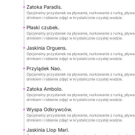
Zatoka Paradis.
Przyjęcia urodzinowe i wieczory kawalerskie/pan
Opcjonalny przystanek na pływanie, nurkowanie z rurką, pływan
drinkiem i robienie zdjęć w krystalicznie czystej wodzie.
Bezpłatne usługi fotograficzne.
Płaski czubek.
Opcjonalny przystanek na pływanie, nurkowanie z rurką, pływan
drinkiem i robienie zdjęć w krystalicznie czystej wodzie.
Zwierzęta są mile widziane na pokładzie.
Jaskinia Orguens.
Opcjonalny przystanek na pływanie, nurkowanie z rurką, pływan
Palenie jest dozwolone.
drinkiem i robienie zdjęć w krystalicznie czystej wodzie.
Przylądek Nao.
Sprzątanie końcowe wliczone w cenę.
Opcjonalny przystanek na pływanie, nurkowanie z rurką, pływan
drinkiem i robienie zdjęć w krystalicznie czystej wodzie.
Port macierzysty: Dénia Yacht Club.
Zatoka Ambolo.
Opcjonalny przystanek na pływanie, nurkowanie z rurką, pływan
Zapamiętaj to doświadczenie!
drinkiem i robienie zdjęć w krystalicznie czystej wodzie.
Towarzyszący Ci skipper zapewni całkowicie bezp
Wyspa Odkrywców.
Twoje najlepsze chwile, ciesząc się morzem i natu
Opcjonalny przystanek na pływanie, nurkowanie z rurką, pływan
drinkiem i robienie zdjęć w krystalicznie czystej wodzie.
••ZATOKI, PLAŻE I JASKINIE DO ZWIEDZENIA••
Jaskinia Llop Marí.