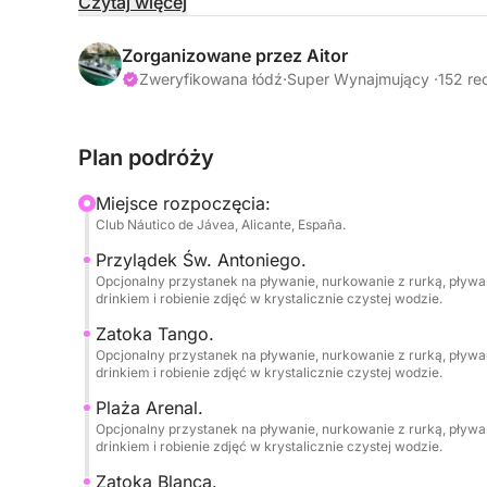
• BRAK KAUCJI.
Czytaj więcej
• Paliwo nie jest wliczone w cenę.
Zorganizowane przez Aitor
Zweryfikowana łódź
·
Super Wynajmujący ·
152 re
• Wypłynięcia z Denia i Jávea (prosimy o kontakt
Plan podróży
// 1 DESKA SUP – W CENIE.
Miejsce rozpoczęcia:
// SPRZĘT DO SNORKELINGU DLA 6 OSÓB – W C
Club Náutico de Jávea, Alicante, España.
Przylądek Św. Antoniego.
Jeśli szukasz autentycznych wrażeń na morzu, z
Opcjonalny przystanek na pływanie, nurkowanie z rurką, pływan
dostępem łodzią do najbardziej spektakularnych 
drinkiem i robienie zdjęć w krystalicznie czystej wodzie.
zupełnie nowa łódź jest dla Ciebie!
Zatoka Tango.
Opcjonalny przystanek na pływanie, nurkowanie z rurką, pływan
Wyposażona w mocny, 4-suwowy silnik zaburto
drinkiem i robienie zdjęć w krystalicznie czystej wodzie.
benzyną i rozwijająca prędkość maksymalną 33-35
Plaża Arenal.
szybka, praktyczna i idealna, ponieważ jej niewi
Opcjonalny przystanek na pływanie, nurkowanie z rurką, pływan
bliska krystalicznie czystych, płytkich wód w oko
drinkiem i robienie zdjęć w krystalicznie czystej wodzie.
morskich i podziwianie zapierających dech w pie
Zatoka Blanca.