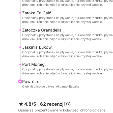
Opcjonalny przystanek na pływanie, nurkowanie z rurką, pływan
drinkiem i robienie zdjęć w krystalicznie czystej wodzie.
-DÉNIA-
•Plaża Les Marines.
Zatoka En Caló.
Opcjonalny przystanek na pływanie, nurkowanie z rurką, pływan
drinkiem i robienie zdjęć w krystalicznie czystej wodzie.
•Les Rotes.
Zatoczka Granadella.
Opcjonalny przystanek na pływanie, nurkowanie z rurką, pływan
•Punta Negra.
drinkiem i robienie zdjęć w krystalicznie czystej wodzie.
Jaskinia Łuków.
•La Cova Tallada.
Opcjonalny przystanek na pływanie, nurkowanie z rurką, pływan
drinkiem i robienie zdjęć w krystalicznie czystej wodzie.
•Rezerwat Przyrody Montgó.
Port Moraig.
Opcjonalny przystanek na pływanie, nurkowanie z rurką, pływan
•Przylądek San Antonio.
drinkiem i robienie zdjęć w krystalicznie czystej wodzie.
Powrót o:
-JÁVEA-
Club Náutico de Jávea, Alicante, España.
•Cala Tangó.
•Plaża Arenal.
4.8/5
·
62 recenzji
Opinie są prezentowane w kolejności chronologicznej