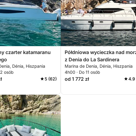
ny czarter katamaranu
Półdniowa wycieczka nad mor
ego
z Denia do La Sardinera
enia, Dénia, Hiszpania
Marina de Denia, Dénia, Hiszpania
12 osób
4h00 · Do 11 osób
ł
od 1 772 zł
5 (62)
4.9