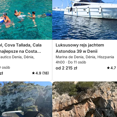
ol, Cova Tallada, Cala
Luksusowy rejs jachtem
najlepsze na Costa
Astondoa 39 w Denii
autico Denia, Dénia,
Marina de Denia, Dénia, Hiszpania
4 godziny
4h00 · Do 11 osób
9 osób
od 2 215 zł
4.7
zł
4.9 (18)