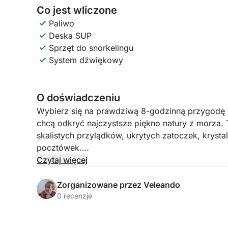
Co jest wliczone
Paliwo
Deska SUP
Sprzęt do snorkelingu
System dźwiękowy
O doświadczeniu
Wybierz się na prawdziwą 8-godzinną przygodę w
chcą odkryć najczystsze piękno natury z morza.
skalistych przylądków, ukrytych zatoczek, krystal
pocztówek.
Czytaj więcej
Czeka Cię relaksujący i ekscytujący dzień, pod
wznoszących się klifów, odosobnionych plaż i w
Zorganizowane przez Veleando
podziwiać jedynie z wody. Możesz zatrzymać się
0 recenzje
nurkowania z rurką lub po prostu relaksu w słońc