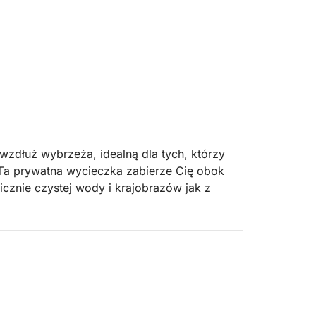
zdłuż wybrzeża, idealną dla tych, którzy
 Ta prywatna wycieczka zabierze Cię obok
icznie czystej wody i krajobrazów jak z
czas którego będziesz żeglować wzdłuż
yjątkowych formacji skalnych, które można
 w idealnych miejscach do pływania,
u na pokładzie.