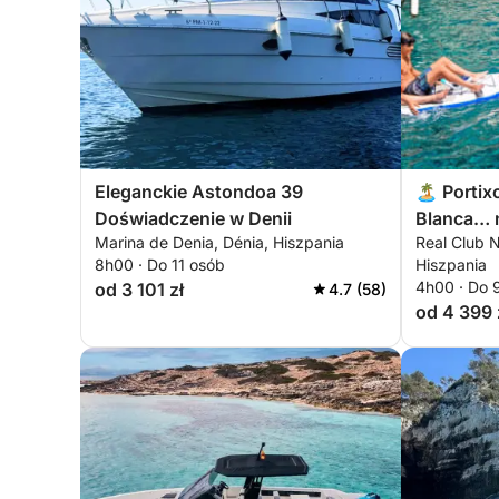
Eleganckie Astondoa 39
🏝️ Portix
Doświadczenie w Denii
Blanca… 
Marina de Denia, Dénia, Hiszpania
Real Club N
Blanca w 
8h00 · Do 11 osób
Hiszpania
4h00 · Do 
od 3 101 zł
4.7 (58)
od 4 399 