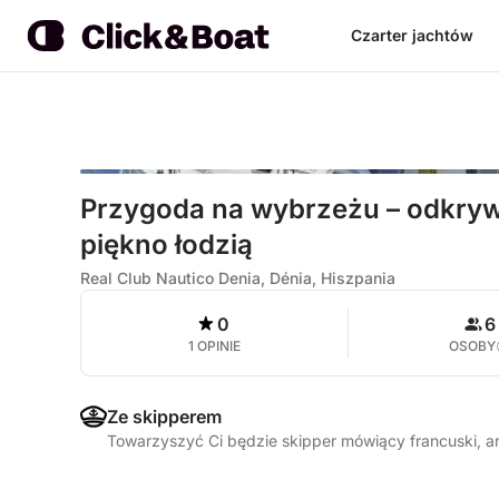
Czarter jachtów
Przygoda na wybrzeżu – odkrywa
piękno łodzią
Real Club Nautico Denia, Dénia, Hiszpania
0
6
1 OPINIE
OSOBY
Ze skipperem
Towarzyszyć Ci będzie skipper mówiący francuski, an