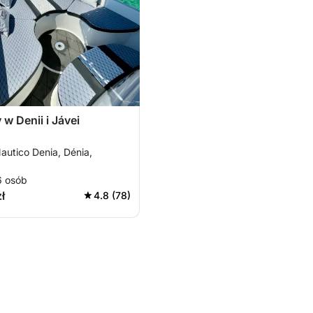
 w Denii i Jávei
autico Denia, Dénia,
6 osób
ł
4.8 (78)