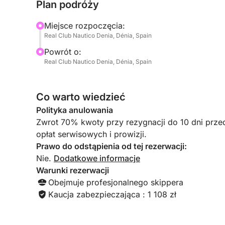
Plan podróży
Ta wycieczka dostosowana jest do Twoich preferen
dzień relaksu, czy połączenie obu tych opcji, wy
Miejsce rozpoczęcia:
strzeżonymi sekretami.
Real Club Nautico Denia, Dénia, Spain
Powrót o:
Idealne dla grup przyjaciół, rodzin lub par, to 
Real Club Nautico Denia, Dénia, Spain
między przygodą a relaksem. Wdychaj słone powi
magiczną podróż na pokładzie statku.
Co warto wiedzieć
Niepowtarzalny sposób na obcowanie z naturą, m
Polityka anulowania
krajobrazami regionu.
Zwrot 70% kwoty przy rezygnacji do 10 dni prze
opłat serwisowych i prowizji.
Prawo do odstąpienia od tej rezerwacji:
Nie.
Dodatkowe informacje
Warunki rezerwacji
Obejmuje profesjonalnego skippera
Kaucja zabezpieczająca : 1 108 zł