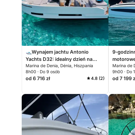
🛥️Wynajem jachtu Antonio
9-godzin
Yachts D32: idealny dzień na
motorow
Marina de Denia, Dénia, Hiszpania
Marina de D
Costa Blanca
8h00 · Do 9 osób
9h00 · Do 
od 6 716 zł
od 7 199 z
4.8 (2)