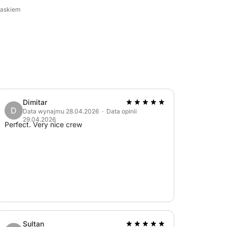
iaskiem
ka jest idealna dla tych, którzy chcą
 bez tłumów.
Dimitar
D
Data wynajmu 28.04.2026 · Data opinii
29.04.2026
Perfect. Very nice crew
Sultan