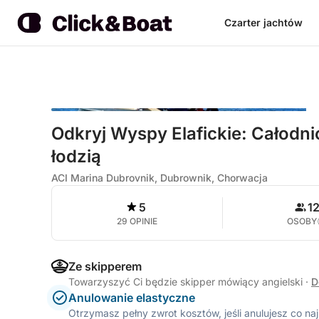
Czarter jachtów
Odkryj Wyspy Elafickie: Całod
łodzią
ACI Marina Dubrovnik, Dubrownik, Chorwacja
5
1
29 OPINIE
OSOBY
Ze skipperem
Towarzyszyć Ci będzie skipper mówiący angielski
·
D
Anulowanie elastyczne
Otrzymasz pełny zwrot kosztów, jeśli anulujesz co n