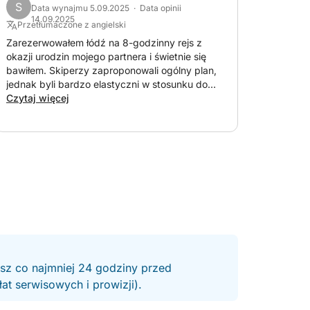
S
Data wynajmu 5.09.2025 · Data opinii
14.09.2025
Przetłumaczone z angielski
Zarezerwowałem łódź na 8-godzinny rejs z
okazji urodzin mojego partnera i świetnie się
bawiłem. Skiperzy zaproponowali ogólny plan,
jednak byli bardzo elastyczni w stosunku do
wszystkich naszych próśb i wykazali się
Czytaj więcej
wspaniałą gościnnością i zrozumieniem.
Zdecydowanie polecam tę usługę, a także
usługę 8-godzinną!
esz co najmniej 24 godziny przed
t serwisowych i prowizji).