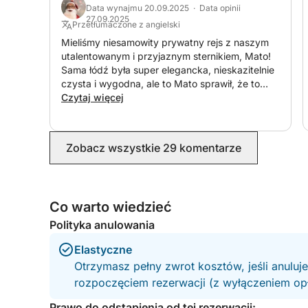
Data wynajmu 20.09.2025 · Data opinii
27.09.2025
Przetłumaczone z angielski
Mieliśmy niesamowity prywatny rejs z naszym
utalentowanym i przyjaznym sternikiem, Mato!
Sama łódź była super elegancka, nieskazitelnie
czysta i wygodna, ale to Mato sprawił, że to
doświadczenie było niezapomniane. Był nie
Czytaj więcej
tylko przyjazny, ale także znakomitym
sternikiem, dzięki któremu cały dzień był o wiele
przyjemniejszy i przyjemniejszy. Zaproponował
Zobacz wszystkie 29 komentarze
nam uroczą restaurację na wyspie Lopud na
lunch, co okazało się idealnym wyborem.
Wszystko przebiegło gładko, bezstresowo i
bardzo dobrze zorganizowane. To było jedno z
Co warto wiedzieć
najlepszych doświadczeń w naszym życiu i
sprawiło, że moje urodziny były wyjątkowe.
Polityka anulowania
Dziękujemy, Mato, za zapewnienie nam tak
niezapomnianego dnia – nie mogliśmy sobie
Elastyczne
wymarzyć lepszego sposobu na świętowanie!
Otrzymasz pełny zwrot kosztów, jeśli anuluj
rozpoczęciem rezerwacji (z wyłączeniem opła
Prawo do odstąpienia od tej rezerwacji: