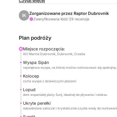
Czytaj więcej
Zaczniemy od rejsu na Sipan, największą wyspę
atmosferą i uroczymi wioskami.
Zorganizowane przez Raptor Dubrovnik
IK
Następnie udamy się na Kolocep, cichą wyspę z 
Zweryfikowana łódź
·
29 recenzje
na Lopud, gdzie znajduje się wspaniała plaża Sunj
Plan podróży
Zbadamy również ukryte perełki, odosobnione zat
nurkowania i pływania. Na koniec zakończymy dz
Miejsce rozpoczęcia:
spokojnymi wodami i miękkim piaskiem.
ACI Marina Dubrovnik, Dubrovnik, Croatia
Wyspa Sipán
Co jest wliczone:
największa wyspa, na której można rozkoszować się spokojną 
Będziesz mieć doświadczoną załogę, która Cię 
Kolocep
cicha wyspa z dziewiczymi plażami
które Cię odświeżą, sprzęt do nurkowania z rurk
komfortową przerwę po pływaniu. Ponadto, dzięk
Lopud
mieć tyle czasu, ile potrzebujesz, aby się zrela
dom wspaniałej plaży Sunj, idealnej do pływania i relaksu
Ukryte perełki
W przeciwieństwie do zatłoczonych wycieczek, z
odosobnione zatoczki i krystalicznie czyste wody do nurkowani
odosobnione plaże, zapewniając Ci bardziej osob
Sundż