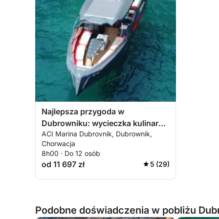
Najlepsza przygoda w
Dubrowniku: wycieczka kulinarna
ACI Marina Dubrovnik, Dubrownik,
z pełnym wyżywieniem,
Chorwacja
pływaniem i nurkowaniem
8h00 · Do 12 osób
od 11 697 zł
5 (29)
Podobne doświadczenia w pobliżu Dub