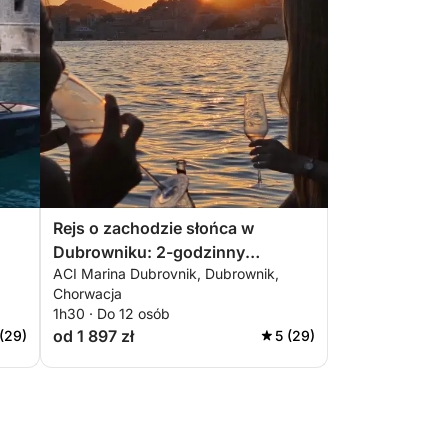
Rejs o zachodzie słońca w
Dubrowniku: 2-godzinny
ACI Marina Dubrovnik, Dubrownik,
malowniczy rejs statkiem
Chorwacja
1h30 · Do 12 osób
od 1 897 zł
 (29)
5 (29)