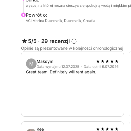
wyspa, na której można cieszyć się spokojną wodą i miękkim p
Dzięki połączeniu eksploracji i relaksu ta wyciecz
Powrót o:
zobaczyć to, co najlepsze na Wyspach Elafickich
ACI Marina Dubrovnik, Dubrovnik, Croatia
5/5
·
29 recenzji
Opinie są prezentowane w kolejności chronologicznej
Maksym
M
Data wynajmu 12.07.2025 · Data opinii 9.07.2026
Great team. Definitely will rent again.
Kee