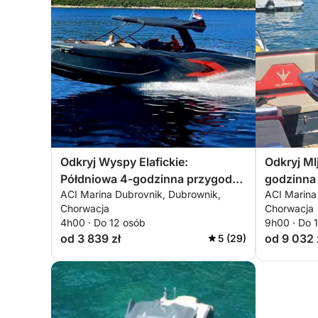
Odkryj Wyspy Elafickie:
Odkryj Ml
Półdniowa 4-godzinna przygoda
godzinna
ACI Marina Dubrovnik, Dubrownik,
ACI Marina
łodzią
Chorwacja
Chorwacja
4h00 · Do 12 osób
9h00 · Do 
od 3 839 zł
od 9 032 
5 (29)