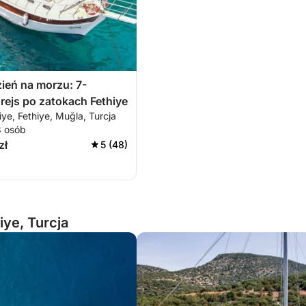
zień na morzu: 7-
rejs po zatokach Fethiye
iye, Fethiye, Muğla, Turcja
8 osób
zł
5 (48)
ye, Turcja