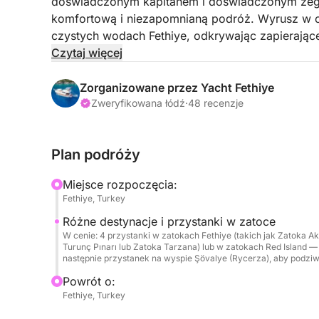
doświadczonym kapitanem i doświadczonym żegl
komfortową i niezapomnianą podróż. Wyrusz w ca
czystych wodach Fethiye, odkrywając zapierające 
które czynią to wybrzeże naprawdę wyjątkowym
Czytaj więcej
W ciągu dnia odwiedzimy trzy zachwycające zat
Zorganizowane przez Yacht Fethiye
morskich i Twoich preferencji. Pływaj w turkusow
Zweryfikowana łódź
·
48 recenzje
śródziemnomorskim słońcu lub odkrywaj tętniący
sprzętu do snorkelingu dostępnego na pokładzie
Plan podróży
SUP (stand up paddleboard), idealnej do eksplo
Miejsce rozpoczęcia:
W ramach tego przedłużonego, całodniowego re
Fethiye, Turkey
Şövalye, która będzie naszym czwartym przystan
Różne destynacje i przystanki w zatoce
magiczną atmosferą zachodu słońca nad morzem. 
W cenie: 4 przystanki w zatokach Fethiye (takich jak Zatoka A
tworzą idealne zakończenie dnia w raju.
Turunç Pınarı lub Zatoka Tarzana) lub w zatokach Red Island —
następnie przystanek na wyspie Şövalye (Rycerza), aby podziw
Pyszny, świeżo przygotowany lunch zostanie poda
Powrót o:
spektakularny widok na morze. Pozwoli Ci to w p
Fethiye, Turkey
podczas całej podróży.