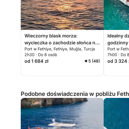
Wieczorny blask morza:
Idealny d
wycieczka o zachodzie słońca na
godzinny 
Port w Fethiye, Fethiye, Muğla, Turcja
Port w Feth
wyspie Şövalye w Fethiye
2h30 · Do 8 osób
7h00 · Do 
od 1 684 zł
od 3 324 
5 (48)
Podobne doświadczenia w pobliżu Fethi