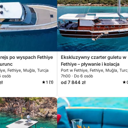
rejs po wyspach Fethiye
Ekskluzywny czarter guletu w
Turunc
Fethiye – pływanie i kolacja
iye, Fethiye, Muğla, Turcja
Port w Fethiye, Fethiye, Muğla, Turc
6 osób
7h00 · Do 6 osób
zł
od 7 844 zł
1 (1)