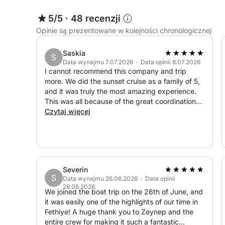
Niezależnie od tego, czy szukasz przygody, relak
5/5
·
48 recenzji
luksusowego dnia na morzu z bliskimi, nasz pryw
Opinie są prezentowane w kolejności chronologicznej
wrażenia z Fethiye, dopasowane do Twoich prefer
Saskia
S
Data wynajmu 7.07.2026 · Data opinii 8.07.2026
Cena obejmuje:
I cannot recommend this company and trip
more. We did the sunset cruise as a family of 5,
Paliwo
and it was truly the most amazing experience.
Kapitan i żeglarz
This was all because of the great coordination
and communication from both Zeynep and the
Czytaj więcej
Lunch
crew taking care of us. We had chosen to have
Sprzęt do snorkelingu
dinner, and the food was amazing, better than
Deska SUP (stand up paddleboard)
most of the restaurants in Fethiye in my opinion.
Opłata za sprzątanie
The crew were so attentive and made us feel
comfortable and welcome. If I could only
Severin
recommend one thing to do on your holiday in
Cena nie obejmuje:
S
Data wynajmu 26.06.2026 · Data opinii
Fethiye it would be this, as the value for money
28.06.2026
is also amazing. Thank you so much for the best
We joined the boat trip on the 26th of June, and
Kolacja
day/evening of our holiday!
it was easily one of the highlights of our time in
Bar na pokładzie, napoje bezalkoholowe i alkoh
Fethiye! A huge thank you to Zeynep and the
entire crew for making it such a fantastic