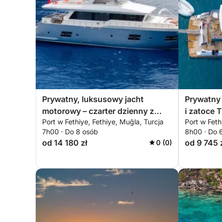
Prywatny, luksusowy jacht
Prywatny 
motorowy – czarter dzienny z
i zatoce 
Port w Fethiye, Fethiye, Muğla, Turcja
Port w Feth
Fethiye na relaksujący morski
7h00 · Do 8 osób
8h00 · Do 
wypoczynek
od 14 180 zł
od 9 745 
0 (0)