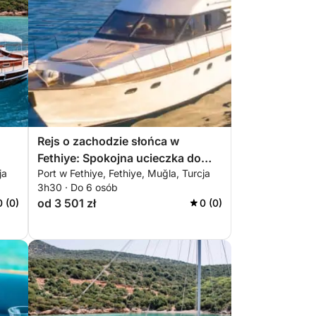
Rejs o zachodzie słońca w
Fethiye: Spokojna ucieczka do
ja
Port w Fethiye, Fethiye, Muğla, Turcja
zatok
3h30 · Do 6 osób
od 3 501 zł
0 (0)
0 (0)