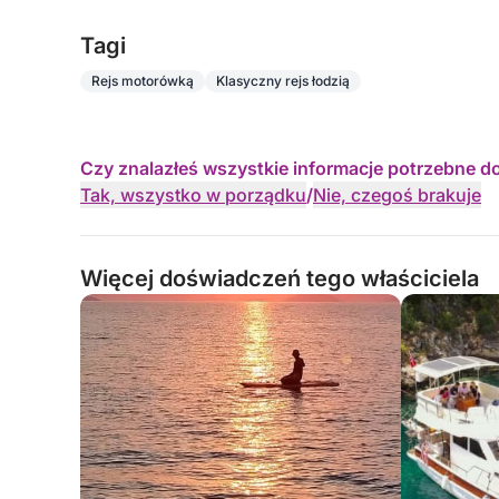
Tagi
Rejs motorówką
Klasyczny rejs łodzią
Czy znalazłeś wszystkie informacje potrzebne d
Tak, wszystko w porządku
/
Nie, czegoś brakuje
Więcej doświadczeń tego właściciela