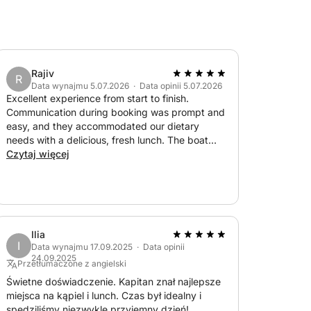
su, pływania, snorkelingu, czy po prostu
atny rejs jachtem oferuje niezapomniane
encji.
Rajiv
R
Data wynajmu 5.07.2026 · Data opinii 5.07.2026
Excellent experience from start to finish.
Communication during booking was prompt and
easy, and they accommodated our dietary
needs with a delicious, fresh lunch. The boat
was spacious, comfortable, and in excellent
Czytaj więcej
condition—the photos do not do it justice. The
captain was very accommodating and tailored
the trip to exactly what we wanted. Highly
recommend!
Ilia
I
Data wynajmu 17.09.2025 · Data opinii
24.09.2025
Przetłumaczone z angielski
Świetne doświadczenie. Kapitan znał najlepsze
olowe
miejsca na kąpiel i lunch. Czas był idealny i
spędziliśmy niezwykle przyjemny dzień!