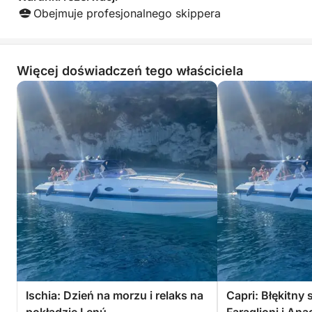
Wyjedziesz z wy
Obejmuje profesjonalnego skippera
docenienia wysp i
zapewnić tylko d
niesamowitych, b
otoczonych piękn
Więcej doświadczeń tego właściciela
Ischia: Dzień na morzu i relaks na
Capri: Błękitny