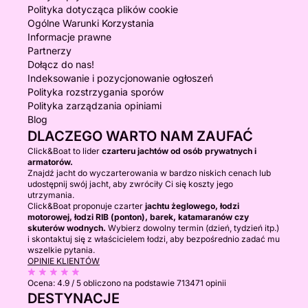
Polityka dotycząca plików cookie
Ogólne Warunki Korzystania
Informacje prawne
Partnerzy
Dołącz do nas!
Indeksowanie i pozycjonowanie ogłoszeń
Polityka rozstrzygania sporów
Polityka zarządzania opiniami
Blog
DLACZEGO WARTO NAM ZAUFAĆ
Click&Boat to lider
czarteru jachtów od osób prywatnych i
armatorów.
Znajdź jacht do wyczarterowania w bardzo niskich cenach lub
udostępnij swój jacht, aby zwróciły Ci się koszty jego
utrzymania.
Click&Boat proponuje czarter
jachtu żeglowego, łodzi
motorowej, łodzi RIB (ponton), barek, katamaranów czy
skuterów wodnych.
Wybierz dowolny termin (dzień, tydzień itp.)
i skontaktuj się z właścicielem łodzi, aby bezpośrednio zadać mu
wszelkie pytania.
OPINIE KLIENTÓW
Ocena:
4.9 / 5
obliczono na podstawie 713471 opinii
DESTYNACJE