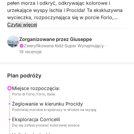
pełen morza i odkryć, odkrywając kolorowe i
urzekające wyspy Ischia i Procida! Ta ekskluzywna
wycieczka, rozpoczynająca się w porcie Forio,
zabierze Cię w podróż przez malownicze wioski i
Czytaj więcej
krystalicznie czyste wody, oferując chwile
prawdziwego zachwytu i relaksu.
Zorganizowane przez Giuseppe
Zweryfikowana łódź
·
Super Wynajmujący ·
19 recenzje
Twoja podróż rozpocznie się od rejsu wokół
zachwycającej wyspy Ischia, a następnie w kierunku
pięknej Procidy. Z bliska będziesz podziwiać słynną
Corricellę – amfiteatr pastelowych domów z
Plan podróży
widokiem na morze – prawdziwą ucztę dla oczu.
Miejsce rozpoczęcia:
Będziesz mieć okazję zażyć orzeźwiającej kąpieli
Porto di Forio, Forio, Italia
pod imponującym więzieniem Procidy –
wyjątkowego doświadczenia – oraz zanurzyć się w
Żeglowanie w kierunku Procidy
Podziwiaj morskie krajobrazy w drodze na wyspę
czystych wodach Chiaiolella, jednej z
najpopularniejszych plaż na wyspie. Podczas rejsu
Eksploracja Corricelli
zaplanowano liczne przystanki na kąpiel, dzięki
Daj się zafascynować kolorowej wiosce
którym będziesz mógł w pełni cieszyć się