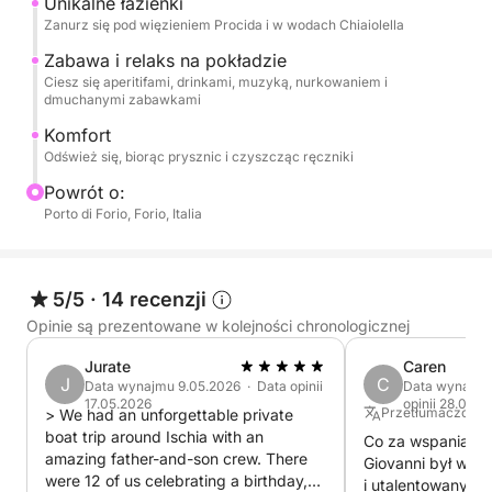
Unikalne łazienki
krystalicznie czystą wodą.
Zanurz się pod więzieniem Procida i w wodach Chiaiolella
Zabawa i relaks na pokładzie
Na pokładzie każdy szczegół został zaprojektowany
Ciesz się aperitifami, drinkami, muzyką, nurkowaniem i
z myślą o maksymalnym komforcie i przyjemności.
dmuchanymi zabawkami
Powita Cię pyszny aperitif oraz mnóstwo wody i
Komfort
napojów bezalkoholowych. Do Twoich morskich
Odśwież się, biorąc prysznic i czyszcząc ręczniki
eksploracji zapewnimy sprzęt do snorkelingu, a w
Powrót o:
wodzie będziesz mógł się bawić na dmuchanych
Porto di Forio, Forio, Italia
zabawkach. Dla relaksu czekają czyste ręczniki i
sprzęt stereo, który umili Ci żeglowanie ulubioną
muzyką. Po każdej kąpieli czeka na Ciebie wygodny
5/5
·
14 recenzji
prysznic, w którym odświeżysz się.
Opinie są prezentowane w kolejności chronologicznej
Jurate
Caren
J
C
Data wynajmu 9.05.2026 · Data opinii
Data wynajmu
17.05.2026
opinii 28.09.2
Przetłumaczone z
> We had an unforgettable private
boat trip around Ischia with an
Co za wspaniały 
amazing father-and-son crew. There
Giovanni był ws
were 12 of us celebrating a birthday,
i utalentowanym 