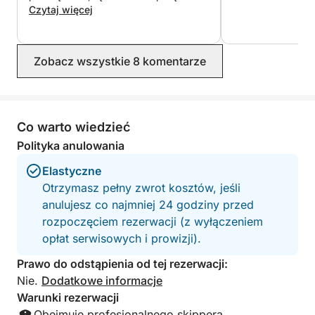
przygodą, gwarantując niezapomniane wrażenia na
do snorkelingu. Polecam!
Czytaj więcej
Ischii.
Zobacz wszystkie 8 komentarze
Co warto wiedzieć
Polityka anulowania
Elastyczne
Otrzymasz pełny zwrot kosztów, jeśli
anulujesz co najmniej 24 godziny przed
rozpoczęciem rezerwacji (z wyłączeniem
opłat serwisowych i prowizji).
Prawo do odstąpienia od tej rezerwacji:
Nie.
Dodatkowe informacje
Warunki rezerwacji
Obejmuje profesjonalnego skippera