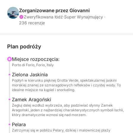
Wyrusz w niezapomniany całodniowy rejs statkiem,
który zabierze Cię w samo serce piękna Ischii.
Zorganizowane przez Giovanni
Zweryfikowana łódź
·
Super Wynajmujący ·
236 recenzje
Wybrzeże Forio, znane z majestatycznych klifów i
spokojnego wybrzeża, to idealny punkt wyjścia do
zwiedzania tej czarującej wyspy. Płynąc po
lśniących wodach, będziesz podziwiać
Plan podróży
spektakularne widoki na kultowe plaże Forio,
Miejsce rozpoczęcia:
krystalicznie czyste wody i bujną roślinność.
Porto di Forio, Forio, Italy
Ta wycieczka oferuje relaksującą, ale pełną przygód
Zielona Jaskinia
Popłyń w kierunku pięknej Grotta Verde, spektakularnej jaskini
podróż po wyspie. Najpierw odkryjesz surowe
morskiej znanej ze szmaragdowych refleksów i czystej wody. To
piękno Forio, zatrzymując się, aby odkrywać ukryte
idealne miejsce na kąpiel i snorkeling.
zatoczki, a może nawet zanurzyć się w ciepłych
Zamek Aragoński
wodach Morza Śródziemnego. Płynąc przez fale,
Żegluj dalej wzdłuż wybrzeża, aby podziwiać słynny Zamek
będziesz podziwiać spektakularne wybrzeże usiane
Aragoński, jeden z najbardziej charakterystycznych symboli Ischii,
który dramatycznie wznosi się nad morzem.
uroczymi wioskami i malowniczymi punktami
widokowymi.
Pelara
Zatrzymaj się w pobliżu Pelary, dzikiej i malowniczej plaży