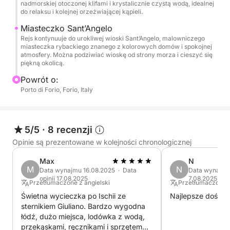
nadmorskiej otoczonej klifami i krystalicznie czystą wodą, idealnej
Po nacieszeniu się naturalnym pięknem, będziesz
do relaksu i kolejnej orzeźwiającej kąpieli.
mieć czas na zwiedzanie lokalnych plaż, gdzie
Miasteczko Sant’Angelo
możesz wygrzewać się na słońcu lub popływać w
Rejs kontynuuje do urokliwej wioski Sant’Angelo, malowniczego
kuszących wodach.
miasteczka rybackiego znanego z kolorowych domów i spokojnej
atmosfery. Można podziwiać wioskę od strony morza i cieszyć się
piękną okolicą.
To, co czyni tę wycieczkę naprawdę wyjątkową, to
Powrót o:
możliwość poznania tego, co najlepsze na Ischii z
Porto di Forio, Forio, Italy
unikalnej perspektywy: z wody. W przeciwieństwie
do tradycyjnych wycieczek lądowych, rejs statkiem
oferuje panoramiczne widoki na nadmorskie skarby
5/5
·
8 recenzji
wyspy, które umykają uwadze większości turystów.
Opinie są prezentowane w kolejności chronologicznej
Będziesz mieć również okazję odwiedzić ustronne
plaże i ukryte zatoczki, do których można dotrzeć
Max
N
tylko łodzią.
M
N
Data wynajmu 16.08.2025 · Data
Data wynajmu 
opinii 17.08.2025
7.08.2025
Przetłumaczone z angielski
Przetłumaczone z
Niezależnie od tego, czy szukasz relaksu, czy
Świetna wycieczka po Ischii ze
Najlepsze doświa
eksploracji, ta całodniowa wycieczka statkiem
sternikiem Giuliano. Bardzo wygodna
łódź, dużo miejsca, lodówka z wodą,
oferuje idealną równowagę między relaksem a
przekąskami, ręcznikami i sprzętem