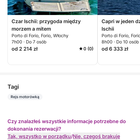
Czar Ischii: przygoda między
Capri w jeden d
morzem a mitem
Ischii
Porto di Forio, Forio, Włochy
Porto di Forio, For
7h00 · Do 7 osób
8h00 · Do 10 osób
od 2 214 zł
od 6 333 zł
0 (0)
Tagi
Rejs motorówką
Czy znalazłeś wszystkie informacje potrzebne do
dokonania rezerwacji?
Tak, wszystko w porządku
/
Nie, czegoś brakuje