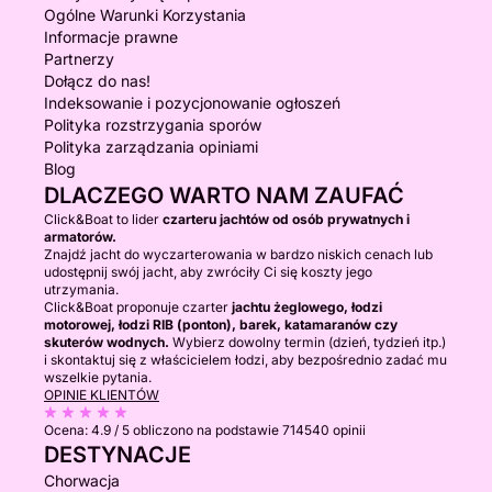
Ogólne Warunki Korzystania
Informacje prawne
Partnerzy
Dołącz do nas!
Indeksowanie i pozycjonowanie ogłoszeń
Polityka rozstrzygania sporów
Polityka zarządzania opiniami
Blog
DLACZEGO WARTO NAM ZAUFAĆ
Click&Boat to lider
czarteru jachtów od osób prywatnych i
armatorów.
Znajdź jacht do wyczarterowania w bardzo niskich cenach lub
udostępnij swój jacht, aby zwróciły Ci się koszty jego
utrzymania.
Click&Boat proponuje czarter
jachtu żeglowego, łodzi
motorowej, łodzi RIB (ponton), barek, katamaranów czy
skuterów wodnych.
Wybierz dowolny termin (dzień, tydzień itp.)
i skontaktuj się z właścicielem łodzi, aby bezpośrednio zadać mu
wszelkie pytania.
OPINIE KLIENTÓW
Ocena:
4.9 / 5
obliczono na podstawie 714540 opinii
DESTYNACJE
Chorwacja