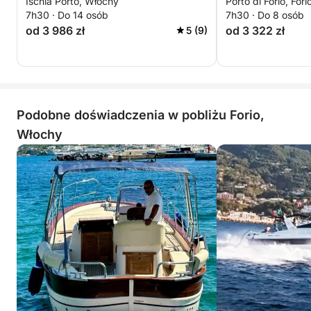
Ischia Porto, Włochy
Porto di Forio, For
wyspy
zielonej wyspy
7h30 · Do 14 osób
7h30 · Do 8 osób
od 3 986 zł
od 3 322 zł
5 (9)
Podobne doświadczenia w pobliżu Forio,
Włochy