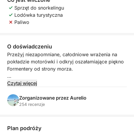
Sprzęt do snorkelingu
Lodówka turystyczna
Paliwo
O doświadczeniu
Przeżyj niezapomniane, całodniowe wrażenia na
pokładzie motorówki i odkryj oszałamiające piękno
Formentery od strony morza.
Wypłynięcie z La Savina około godziny 9:00, 10:00
Czytaj więcej
lub 11:00. Ta 8-godzinna wycieczka zabierze Cię
wzdłuż północnego wybrzeża w kierunku wyspy
Zorganizowane przez Aurelio
Espalmador, jednego z najbardziej ekskluzywnych i
254 recenzje
dziewiczych zakątków Balearów. Następnie udasz
się do słynnej wyspy Ses Illetes, znanej z białego
piasku i krystalicznie czystej, turkusowej wody.
Plan podróży