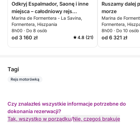
Odkryj Espalmador, Saonę i inne
Ruszamy dalej p
miejsca – całodniowy rejs
morze
Marina de Formentera - La Savina,
Marina de Forment
katamaranem
Formentera, Hiszpania
Formentera, Hiszp
8h00 · Do 8 osób
8h00 · Do 10 osób
od 3 160 zł
od 6 321 zł
4.8 (21)
Tagi
Rejs motorówką
Czy znalazłeś wszystkie informacje potrzebne do
dokonania rezerwacji?
Tak, wszystko w porządku
/
Nie, czegoś brakuje