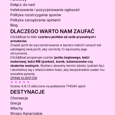
Dołącz do nas!
Indeksowanie i pozycjonowanie ogłoszeń
Polityka rozstrzygania sporów
Polityka zarządzania opiniami
Blog
DLACZEGO WARTO NAM ZAUFAĆ
Click&Boat to lider
czarteru jachtów od osób prywatnych i
armatorów.
Znajdź jacht do wyczarterowania w bardzo niskich cenach lub
udostępnij swój jacht, aby zwróciły Ci się koszty jego
utrzymania.
Click&Boat proponuje czarter
jachtu żeglowego, łodzi
motorowej, łodzi RIB (ponton), barek, katamaranów czy
skuterów wodnych.
Wybierz dowolny termin (dzień, tydzień itp.)
i skontaktuj się z właścicielem łodzi, aby bezpośrednio zadać mu
wszelkie pytania.
OPINIE KLIENTÓW
Ocena:
4.9 / 5
obliczono na podstawie 714540 opinii
DESTYNACJE
Chorwacja
Grecja
Włochy
Wyspy Kanaryjskie