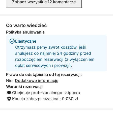
Sprzątanie końcowe 60 EUR / rezerwacja
Zobacz wszystkie 12 komentarze
Opłaty portowe 121 EUR / dzień
Parking: 19 EUR / dzień
Skipper i paliwo
Co warto wiedzieć
Dodatki:
Polityka anulowania
Wakeboard: 80 EUR / rezerwacja
Elastyczne
Rower 20 EUR / rezerwacja
Otrzymasz pełny zwrot kosztów, jeśli
anulujesz co najmniej 24 godziny przed
Idealny dzień łączący turkusowe wody, ukryte
rozpoczęciem rezerwacji (z wyłączeniem
skarby i niezapomniane krajobrazy.
opłat serwisowych i prowizji).
Prawo do odstąpienia od tej rezerwacji:
Nie.
Dodatkowe informacje
Warunki rezerwacji
Obejmuje profesjonalnego skippera
Kaucja zabezpieczająca : 9 030 zł