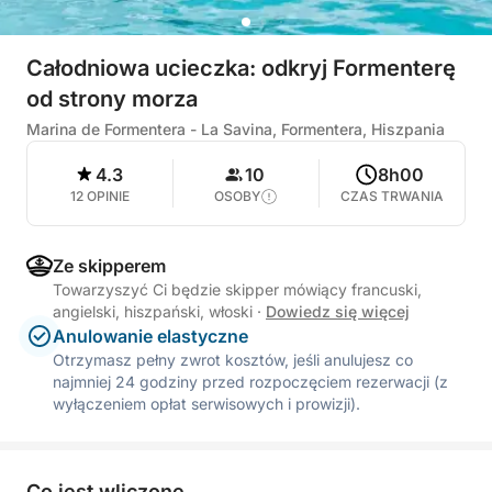
Całodniowa ucieczka: odkryj Formenterę
od strony morza
Marina de Formentera - La Savina, Formentera, Hiszpania
4.3
10
8h00
12 OPINIE
OSOBY
CZAS TRWANIA
Ze skipperem
Towarzyszyć Ci będzie skipper mówiący francuski,
angielski, hiszpański, włoski
·
Dowiedz się więcej
Anulowanie elastyczne
Otrzymasz pełny zwrot kosztów, jeśli anulujesz co
najmniej 24 godziny przed rozpoczęciem rezerwacji (z
wyłączeniem opłat serwisowych i prowizji).
Co jest wliczone