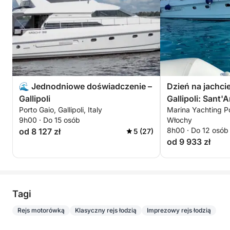
🌊 Jednodniowe doświadczenie –
Dzień na jachci
Gallipoli
Gallipoli: Sant'A
Porto Gaio, Gallipoli, Italy
Marina Yachting Por
krystalicznie c
9h00 · Do 15 osób
Włochy
8h00 · Do 12 osób
od 8 127 zł
5 (27)
od 9 933 zł
Tagi
Rejs motorówką
Klasyczny rejs łodzią
Imprezowy rejs łodzią