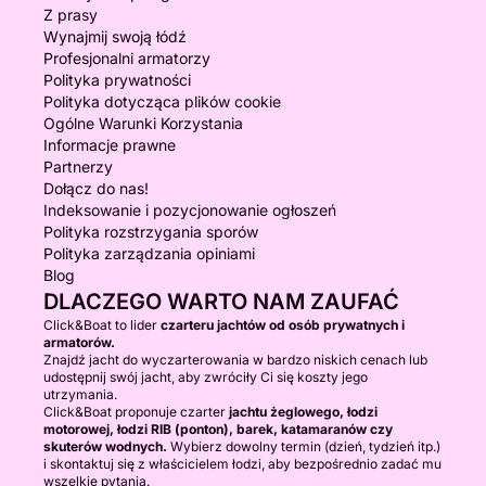
Z prasy
Wynajmij swoją łódź
Profesjonalni armatorzy
Polityka prywatności
Polityka dotycząca plików cookie
Ogólne Warunki Korzystania
Informacje prawne
Partnerzy
Dołącz do nas!
Indeksowanie i pozycjonowanie ogłoszeń
Polityka rozstrzygania sporów
Polityka zarządzania opiniami
Blog
DLACZEGO WARTO NAM ZAUFAĆ
Click&Boat to lider
czarteru jachtów od osób prywatnych i
armatorów.
Znajdź jacht do wyczarterowania w bardzo niskich cenach lub
udostępnij swój jacht, aby zwróciły Ci się koszty jego
utrzymania.
Click&Boat proponuje czarter
jachtu żeglowego, łodzi
motorowej, łodzi RIB (ponton), barek, katamaranów czy
skuterów wodnych.
Wybierz dowolny termin (dzień, tydzień itp.)
i skontaktuj się z właścicielem łodzi, aby bezpośrednio zadać mu
wszelkie pytania.