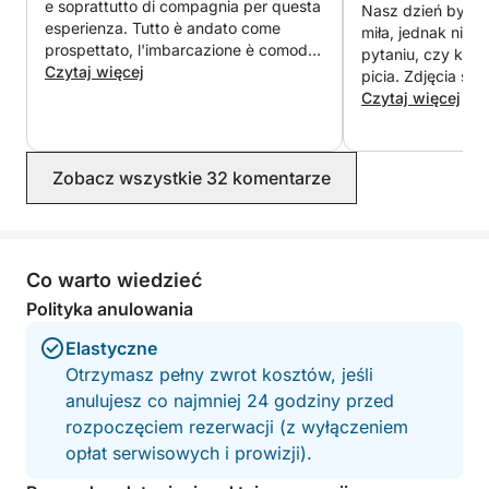
e soprattutto di compagnia per questa
Nasz dzień był c
esperienza. Tutto è andato come
miła, jednak nie b
Uwaga: Przystanki i trasa rejsu mogą się różnić w
prospettato, l'imbarcazione è comoda
pytaniu, czy ktoś
zależności od warunków pogodowych.
e ci ha permesso di stare tutti nella
Czytaj więcej
picia. Zdjęcia są
zona living. Il pranzo preparato a
dostaliśmy zbyt w
Czytaj więcej
bordo è stato ottimo e abbondante.
lunch był makaron
Consigliato ++++++
smaczny, ale to w
talerz makaronu,
Zobacz wszystkie 32 komentarze
Prosta sałatka ca
byłaby na przykł
Na śniadanie ofe
kawę i nigdy nie
innych napojów, c
Co warto wiedzieć
poprosiliśmy. Spr
Polityka anulowania
tylko maski, bez p
nam się spędzić d
Elastyczne
była poniżej nas
Otrzymasz pełny zwrot kosztów, jeśli
anulujesz co najmniej 24 godziny przed
rozpoczęciem rezerwacji (z wyłączeniem
opłat serwisowych i prowizji).