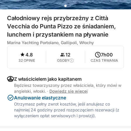
Całodniowy rejs przybrzeżny z Città
Vecchia do Punta Pizzo ze śniadaniem,
lunchem i przystankiem na pływanie
Marina Yachting Portolano, Gallipoli, Włochy
4.8
12
7h00
32 OPINIE
OSOBY
CZAS TRWANIA
Z właścicielem jako kapitanem
Będziesz towarzyszony przez właściciela, który mówi w
angielski, włoski.
·
Dowiedz się więcej
Anulowanie elastyczne
Otrzymasz pełny zwrot kosztów, jeśli anulujesz co
najmniej 24 godziny przed rozpoczęciem rezerwacji (z
wyłączeniem opłat serwisowych i prowizji).