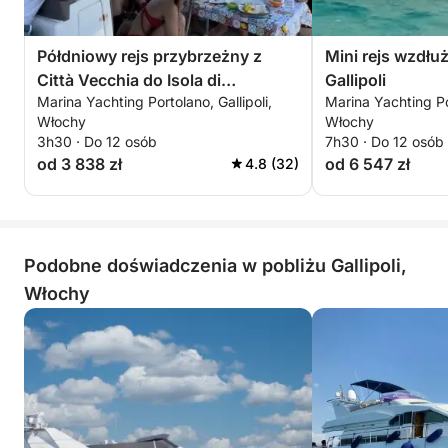
Półdniowy rejs przybrzeżny z
Mini rejs wzdłu
Città Vecchia do Isola di
Gallipoli
Marina Yachting Portolano, Gallipoli,
Marina Yachting Por
Sant’Andrea — aperitif, pływanie i
Włochy
Włochy
żagle widokowe
3h30 · Do 12 osób
7h30 · Do 12 osób
od 3 838 zł
od 6 547 zł
4.8 (32)
Podobne doświadczenia w pobliżu Gallipoli,
Włochy