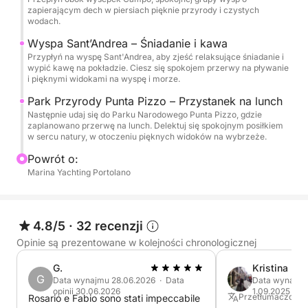
bogatego w życie morskie i surowe piękno
zapierającym dech w piersiach pięknie przyrody i czystych
wodach.
wybrzeża. Tutaj będziesz mógł cieszyć się
dłuższym postojem na kąpiel w krystalicznie
Wyspa Sant’Andrea – Śniadanie i kawa
czystych wodach, opalanie się i delektowanie
Przypłyń na wyspę Sant'Andrea, aby zjeść relaksujące śniadanie i
wypić kawę na pokładzie. Ciesz się spokojem przerwy na pływanie
pysznym lunchem na pokładzie, który oferuje
i pięknymi widokami na wyspę i morze.
świeże, lokalne smaki. Zrelaksuj się, naładuj baterie i
Park Przyrody Punta Pizzo – Przystanek na lunch
delektuj chwilą z kieliszkiem wina w dłoni. Nasz
Następnie udaj się do Parku Narodowego Punta Pizzo, gdzie
statek jest w pełni wyposażony we wszystko, czego
zaplanowano przerwę na lunch. Delektuj się spokojnym posiłkiem
w sercu natury, w otoczeniu pięknych widoków na wybrzeże.
potrzebujesz, aby spędzić komfortowy dzień:
system nagłośnienia, łazienkę, prysznic, kuchenkę,
Powrót o:
ekspres do kawy oraz zacienione miejsca do
Marina Yachting Portolano
relaksu. Niezależnie od tego, czy przyjeżdżasz tu,
aby zwiedzać, odpoczywać, czy świętować, ten rejs
oferuje idealne połączenie natury, smaku i spokoju.
4.8/5
·
32 recenzji
Opinie są prezentowane w kolejności chronologicznej
Wyrusz na niezapomnianą nadmorską wyprawę i
G.
Kristina
odkryj Gallipoli od strony morza, gdzie każdy
G
Data wynajmu 28.06.2026 · Data
Data wynajmu 
szczegół został zaprojektowany tak, aby pomóc Ci
opinii 30.06.2026
1.09.2025
Przetłumaczone z
Rosario e Fabio sono stati impeccabile
zwolnić tempo i delektować się pięknem chwili.