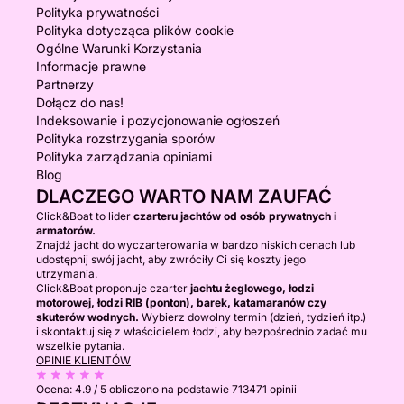
Polityka prywatności
Polityka dotycząca plików cookie
Ogólne Warunki Korzystania
Informacje prawne
Partnerzy
Dołącz do nas!
Indeksowanie i pozycjonowanie ogłoszeń
Polityka rozstrzygania sporów
Polityka zarządzania opiniami
Blog
DLACZEGO WARTO NAM ZAUFAĆ
Click&Boat to lider
czarteru jachtów od osób prywatnych i
armatorów.
Znajdź jacht do wyczarterowania w bardzo niskich cenach lub
udostępnij swój jacht, aby zwróciły Ci się koszty jego
utrzymania.
Click&Boat proponuje czarter
jachtu żeglowego, łodzi
motorowej, łodzi RIB (ponton), barek, katamaranów czy
skuterów wodnych.
Wybierz dowolny termin (dzień, tydzień itp.)
i skontaktuj się z właścicielem łodzi, aby bezpośrednio zadać mu
wszelkie pytania.
OPINIE KLIENTÓW
Ocena:
4.9 / 5
obliczono na podstawie 713471 opinii