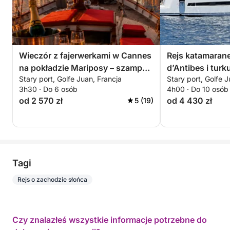
Wieczór z fajerwerkami w Cannes
Rejs katamaran
na pokładzie Mariposy – szampan
d’Antibes i tur
Stary port, Golfe Juan, Francja
Stary port, Golfe J
gratis. Tylko 6 wieczorów tego
Lazurowego Wy
3h30 · Do 6 osób
4h00 · Do 10 osób
lata: 4, 14, 22 lipca 4, 15, 24
od 2 570 zł
od 4 430 zł
5 (19)
sierpnia
Tagi
Rejs o zachodzie słońca
Czy znalazłeś wszystkie informacje potrzebne do