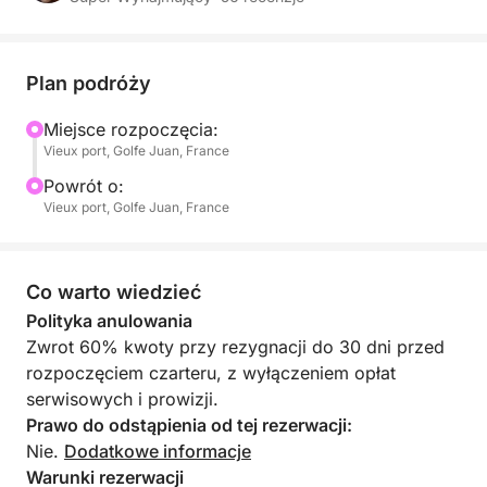
Program szyty na miarę:
Wypłynięcie późnym popołudniem: Wypływamy,
gdy światło zmienia się w złote, na spokojny rejs
Plan podróży
wzdłuż wybrzeża.
Miejsce rozpoczęcia:
Vieux port, Golfe Juan, France
Idealne miejsce: Rzucimy kotwicę w spokojnej
zatoce (Zatoka Miliarderów lub między Wyspami
Powrót o:
Leryńskimi), aby podziwiać zachód słońca za
Vieux port, Golfe Juan, France
górami Esterel.
Wykwintny aperitif: Delektuj się schłodzoną butelką
Co warto wiedzieć
szampana w towarzystwie lokalnych przysmaków,
Polityka anulowania
ukołysaną delikatnym pluskiem wody.
Zwrot 60% kwoty przy rezygnacji do 30 dni przed
rozpoczęciem czarteru, z wyłączeniem opłat
Kąpiel o zachodzie słońca: Dla bardziej odważnych
serwisowych i prowizji.
zanurz się w spokojnej wodzie i ciesz się absolutną
Prawo do odstąpienia od tej rezerwacji:
ciszą morza na koniec dnia.
Nie.
Dodatkowe informacje
Warunki rezerwacji