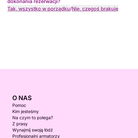
dokonania rezerwacji?
Tak, wszystko w porządku
/
Nie, czegoś brakuje
O NAS
Pomoc
Kim jesteśmy
Na czym to polega?
Z prasy
Wynajmij swoją łódź
Profesjonalni armatorzy