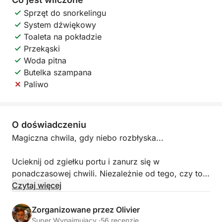
Sprzęt do snorkelingu
System dźwiękowy
Toaleta na pokładzie
Przekąski
Woda pitna
Butelka szampana
Paliwo
O doświadczeniu
Magiczna chwila, gdy niebo rozbłyska...
Ucieknij od zgiełku portu i zanurz się w
ponadczasowej chwili. Niezależnie od tego, czy to z
okazji oświadczyn, rocznicy, czy po prostu dla
Czytaj więcej
przyjemności bycia razem, oferuję intymne rejsy po
najpiękniejszych zakątkach Lazurowego Wybrzeża.
Zorganizowane przez Olivier
Super Wynajmujący ·
56 recenzje