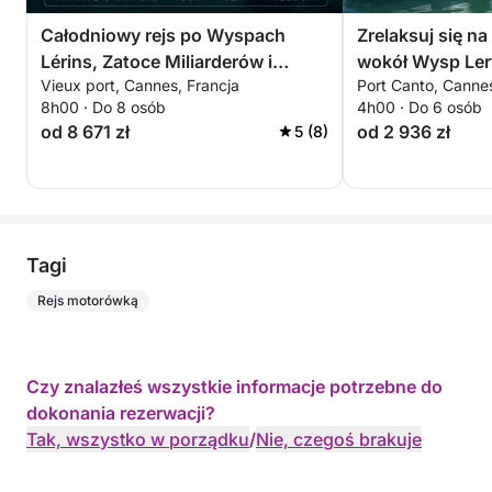
Całodniowy rejs po Wyspach
Zrelaksuj się n
Lérins, Zatoce Miliarderów i
wokół Wysp Ler
Vieux port, Cannes, Francja
Port Canto, Cannes
Théoule-sur-Mer
godziny. Specjal
8h00 · Do 8 osób
4h00 · Do 6 osób
od 8 671 zł
od 2 936 zł
5 (8)
Tagi
Rejs motorówką
Czy znalazłeś wszystkie informacje potrzebne do
dokonania rezerwacji?
Tak, wszystko w porządku
/
Nie, czegoś brakuje