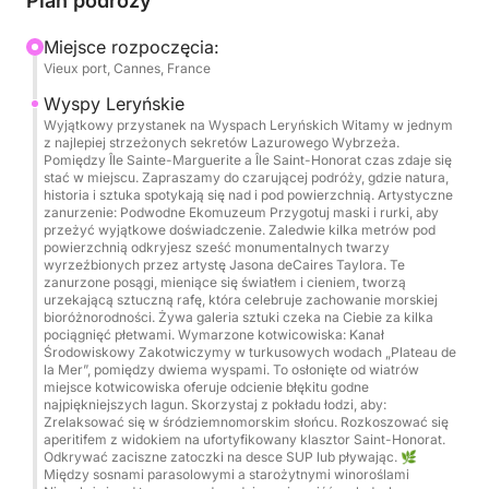
Plan podróży
najbardziej kultowych miejsc na wybrzeżu
Miejsce rozpoczęcia:
Lazurowego Wybrzeża. Będziesz mieć zaszczyt
Vieux port, Cannes, France
odkrywać turkusowe wody Wysp Leryńskich i
nurkować w sercu słynnego podwodnego muzeum,
Wyspy Leryńskie
Wyjątkowy przystanek na Wyspach Leryńskich Witamy w jednym
aby przeżyć niezapomniane chwile. Rejs kontynuuje
z najlepiej strzeżonych sekretów Lazurowego Wybrzeża.
do prestiżowego Cap d'Antibes i legendarnej Zatoki
Pomiędzy Île Sainte-Marguerite a Île Saint-Honorat czas zdaje się
stać w miejscu. Zapraszamy do czarującej podróży, gdzie natura,
Miliarderów, gdzie piękno krajobrazów dorównuje
historia i sztuka spotykają się nad i pod powierzchnią. Artystyczne
jedynie czystości wód. Aby zapewnić Ci komfort, na
zanurzenie: Podwodne Ekomuzeum Przygotuj maski i rurki, aby
przeżyć wyjątkowe doświadczenie. Zaledwie kilka metrów pod
pokładzie oferowane są orzeźwiające napoje, a
powierzchnią odkryjesz sześć monumentalnych twarzy
podczas postojów na pływanie dostępny jest
wyrzeźbionych przez artystę Jasona deCaires Taylora. Te
zanurzone posągi, mieniące się światłem i cieniem, tworzą
wysokiej jakości sprzęt do snorkelingu.
urzekającą sztuczną rafę, która celebruje zachowanie morskiej
bioróżnorodności. Żywa galeria sztuki czeka na Ciebie za kilka
pociągnięć płetwami. Wymarzone kotwicowiska: Kanał
Obsługa na pokładzie jest zapewniona przez
Środowiskowy Zakotwiczymy w turkusowych wodach „Plateau de
profesjonalnego skippera, który mówi po francusku
la Mer”, pomiędzy dwiema wyspami. To osłonięte od wiatrów
miejsce kotwicowiska oferuje odcienie błękitu godne
i angielsku, zapewniając płynną komunikację i
najpiękniejszych lagun. Skorzystaj z pokładu łodzi, aby:
spersonalizowaną pomoc. Prosimy pamiętać, że
Zrelaksować się w śródziemnomorskim słońcu. Rozkoszować się
aperitifem z widokiem na ufortyfikowany klasztor Saint-Honorat.
usługi skippera i stałe zużycie paliwa nie są
Odkrywać zaciszne zatoczki na desce SUP lub pływając. 🌿
wliczone w cenę i należy je uiścić bezpośrednio w
Między sosnami parasolowymi a starożytnymi winoroślami