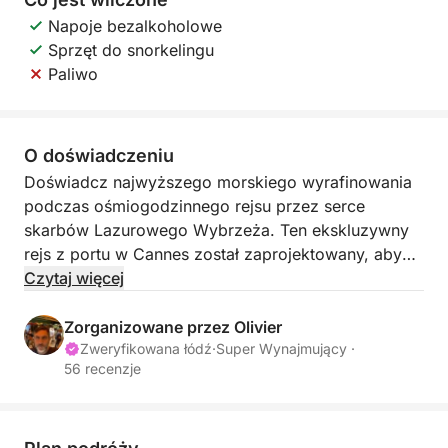
Napoje bezalkoholowe
Sprzęt do snorkelingu
Paliwo
O doświadczeniu
Doświadcz najwyższego morskiego wyrafinowania
podczas ośmiogodzinnego rejsu przez serce
skarbów Lazurowego Wybrzeża. Ten ekskluzywny
rejs z portu w Cannes został zaprojektowany, aby
zapewnić wyjątkowy komfort wymagającym
Czytaj więcej
gościom, którzy pragną odkryć Riwierę w jej
najbardziej majestatycznej odsłonie. Statek pomieści
Zorganizowane przez Olivier
do dziewięciu osób w wyrafinowanej i eleganckiej
Zweryfikowana łódź
·
Super Wynajmujący ·
56 recenzje
atmosferze, idealnej na prawdziwie relaksujący
wypad z przyjaciółmi lub rodziną.
Trasa rejsu obfituje w odkrycia i zabierze Cię do