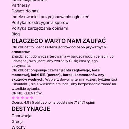
Partnerzy
Dołącz do nas!
Indeksowanie i pozycjonowanie ogłoszeń
Polityka rozstrzygania sporów
Polityka zarządzania opiniami
Blog
DLACZEGO WARTO NAM ZAUFAĆ
Click&Boat to lider
czarteru jachtów od osób prywatnych i
armatorów.
Znajdź jacht do wyczarterowania w bardzo niskich cenach lub
udostępnij swój jacht, aby zwróciły Ci się koszty jego
utrzymania.
Click&Boat proponuje czarter
jachtu żeglowego, łodzi
motorowej, łodzi RIB (ponton), barek, katamaranów czy
skuterów wodnych.
Wybierz dowolny termin (dzień, tydzień itp.)
i skontaktuj się z właścicielem łodzi, aby bezpośrednio zadać mu
wszelkie pytania.
OPINIE KLIENTÓW
Ocena:
4.9 / 5
obliczono na podstawie 713471 opinii
DESTYNACJE
Chorwacja
Grecja
Włochy