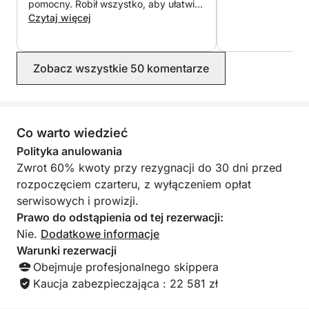
pomocny. Robił wszystko, aby ułatwić
nam życie na każdym kroku. Łódź
Czytaj więcej
była idealna na nasz rejs i bardzo
cieszyliśmy się tym pięknym dniem.
Polecamy Oliviera bez wahania!
Zobacz wszystkie 50 komentarze
Co warto wiedzieć
Polityka anulowania
Zwrot 60% kwoty przy rezygnacji do 30 dni przed
rozpoczęciem czarteru, z wyłączeniem opłat
serwisowych i prowizji.
Prawo do odstąpienia od tej rezerwacji:
Nie.
Dodatkowe informacje
Warunki rezerwacji
Obejmuje profesjonalnego skippera
Kaucja zabezpieczająca : 22 581 zł