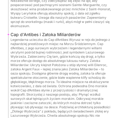
Niezależnie od tego, czy zdecydujesz się zejść na ląd, aby
porcie. Takie rozwiązanie gwarantuje najwyższej
pospacerować pod pachnącymi sosnami Sainte-Marguerite, czy
jakości, perfekcyjnie zorganizowane wrażenia i
skosztować wina produkowanego przez mnichów z Saint-Honorat,
Wyspy Leryńskie oferują absolutny spokój, z dala od zgiełku
niezapomniany dzień na Morzu Śródziemnym.
bulwaru Croisette. Uwaga dla naszych pasażerów: Zapewniamy
sprzęt do snorkelingu (maski i rurki), abyś mógł w pełni cieszyć się
ekomuzeum.
Nie czekaj i zarezerwuj z nami przez Click&Boat.
Cap d'Antibes i Zatoka Miliarderów
Legendarna ucieczka do Cap d’Antibes Wyrusz w rejs do jednego z
najbardziej prestiżowych miejsc na Morzu Śródziemnym. Cap
d’Antibes, z jego surowym wybrzeżem i legendarnymi willami
ukrytymi pośród bujnej roślinności, jest symbolem Lazurowego
Wybrzeża. Zabierzemy Cię tam, gdzie kończą się drogi, a tylko
morze oferuje dostęp do absolutnego luksusu natury. Zatoka
Miliarderów: Ukryty klejnot Położona u stóp słynnej willi Eilenroc,
zatoka Argent Faux – lepiej znana jako Zatoka Miliarderów – to
oaza spokoju. Dostępna głównie drogą wodną, zatoka ta oferuje
spektakularne otoczenie, gdzie białe wapienne klify schodzą do
głębokiego, błękitnego morza. To idealne miejsce na ekskluzywne
kotwicowisko, z dala od świata. Ochrona podwodna Dno morskie
wokół Cap d’Antibes słynie z przejrzystości i dramatycznej
topografii. Skorzystaj z naszego postoju, aby: Płynąć wzdłuż
surowych skał tętniących życiem morskim. Odkrywaj morskie
jaskinie i zaciszne zatoczki, do których można dotrzeć tylko
pływając lub pływając na desce. Podziwiaj architekturę posiadłości
„Złotego Wybrzeża” z pokładu, będących świadectwem złotej ery
Lazurowego Wybrzeża. Chwila absolutnego spokoju Nic nie