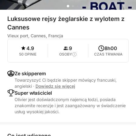
Luksusowe rejsy żeglarskie z wylotem z
Cannes
Vieux port, Cannes, Francja
4.9
9
8h00
50 OPINIE
OSOBY
CZAS TRWANIA
Ze skipperem
Towarzyszyć Ci będzie skipper mówiący francuski,
angielski
·
Dowiedz się więcej
Super właściciel
Olivier jest doświadczonym najemcą łodzi, posiada
znakomite recenzje i jest zaangażowany w świadczenie
usług wysokiej jakości.
Co jest wliczone