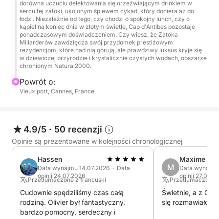
dorówna uczuciu delektowania się orzeźwiającym drinkiem w
sercu tej zatoki, ukojonym śpiewem cykad, który dociera aż do
łodzi. Niezależnie od tego, czy chodzi o spokojny lunch, czy o
kąpiel na koniec dnia w złotym świetle, Cap d'Antibes pozostaje
ponadczasowym doświadczeniem. Czy wiesz, że Zatoka
Miliarderów zawdzięcza swój przydomek prestiżowym
rezydencjom, które nad nią górują, ale prawdziwy luksus kryje się
w dziewiczej przyrodzie i krystalicznie czystych wodach, obszarze
chronionym Natura 2000.
Powrót o:
Vieux port, Cannes, France
4.9/5
·
50 recenzji
Opinie są prezentowane w kolejności chronologicznej
Hassen
Maxime
M
Data wynajmu 14.07.2026 · Data
Data wynajmu
opinii 24.07.2026
opinii 27.09.2
Przetłumaczone z francuski
Przetłumaczone z
Cudownie spędziliśmy czas całą
Świetnie, a z Oli
rodziną. Olivier był fantastyczny,
się rozmawiało. 
bardzo pomocny, serdeczny i