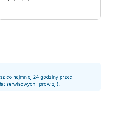
, kawa i wybór przekąsek.
ione napoje alkoholowe.
 maski i rurki.
esz co najmniej 24 godziny przed
 €)
t serwisowych i prowizji).