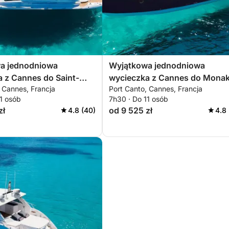
stej wodzie i eksplorować dno morskie dzięki
a jednodniowa
Wyjątkowa jednodniowa
 z Cannes do Saint-
wycieczka z Cannes do Mona
ych wód. Będziesz mógł również odkryć
 Cannes, Francja
Port Canto, Cannes, Francja
Pampelonne na pokładzie
na pokładzie Sessa C48
dwie dwóch metrów.
11 osób
7h30 · Do 11 osób
8
zł
od 9 525 zł
4.8 (40)
4.8 