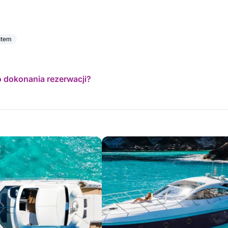
 podając liczbę pasażerów i preferencje
htem
o dokonania rezerwacji?
a morzu:
ra.
d w porcie
y do chłodzenia stóp lub łagodnego wejścia