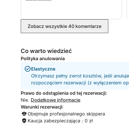
nice man so helpful and friendly. I would highly
recommend. Thank you again
⸻
Dla Twojego komfortu
Zobacz wszystkie 40 komentarze
Na pokładzie dostępne są napoje bezalkoholowe
Co warto wiedzieć
Jeśli chcesz, możesz zabrać ze sobą swoje ulub
Polityka anulowania
Dostępne są również: ręczniki plażowe, deski SUP,
Elastyczne
Otrzymasz pełny zwrot kosztów, jeśli anuluj
Nie wliczone w cenę: Seabob (wypożyczenie 350
rozpoczęciem rezerwacji (z wyłączeniem opła
Prawo do odstąpienia od tej rezerwacji:
⸻
Nie.
Dodatkowe informacje
Warunki rezerwacji
Dostosowywanie trasy
Obejmuje profesjonalnego skippera
Kaucja zabezpieczająca : 0 zł
Twój plan podróży jest w pełni konfigurowalny.