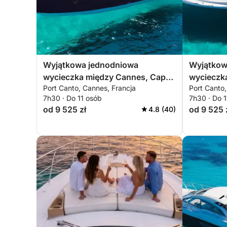
Pływanie i eksploracja
Będziesz miał okazję pływać w krystalicznie czy
zapewnionemu sprzętowi (maski i fajki).
Wyjątkowa jednodniowa
Wyjątkow
wycieczka między Cannes, Cap
wycieczka
Zabierzemy Cię do miejsc słynących z turkusow
Port Canto, Cannes, Francja
Port Canto,
d'Antibes i Wyspami Leryńskimi
Tropez i 
zatopione posągi, dostępne na głębokości zale
7h30 · Do 11 osób
7h30 · Do 
na pokładzie Sessa C48
Sessa C4
od 9 525 zł
od 9 525 
4.8 (40)