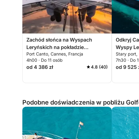
Zachód słońca na Wyspach
Odkryj Ca
Leryńskich na pokładzie
Wyspy Le
Port Canto, Cannes, Francja
Stary port,
luksusowego jachtu
morza.
4h00 · Do 11 osób
7h30 · Do 
od 4 386 zł
od 9 525 
4.8 (40)
Podobne doświadczenia w pobliżu Golf