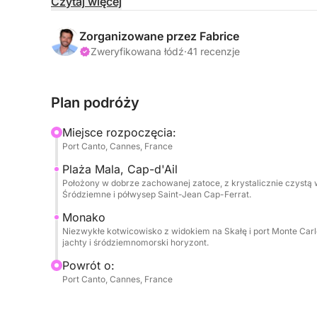
Możesz również wybrać rejs na Wyspy Leryńskie 
Czytaj więcej
wysokości 350 euro.
Zorganizowane przez Fabrice
Uwaga: Możesz wybrać miejsce rejsu. To są suge
Zweryfikowana łódź
·
41 recenzje
**Ważne informacje**
Plan podróży
Wypłynięcia i przypłynięcia odbywają się z portu
Miejsce rozpoczęcia:
***
Port Canto, Cannes, France
Plaża Mala, Cap-d'Ail
Przeżyj wyjątkowy dzień na pokładzie swojego p
Położony w dobrze zachowanej zatoce, z krystalicznie czystą
Morza Śródziemnego i wyrafinowaną Lazurową Riw
Śródziemne i półwysep Saint-Jean Cap-Ferrat.
Zatoki Juan do Monako, mijając kultowe kotwicow
Monako
pięknie wybrzeża Lazurowego Wybrzeża.
Niezwykłe kotwicowisko z widokiem na Skałę i port Monte Carl
jachty i śródziemnomorski horyzont.
Wyruszając z Zatoki Juan, popłyniemy na wschó
Powrót o:
Villefranche-sur-Mer, znanej z głębokich wód i s
Port Canto, Cannes, France
plażę Mala, ustronne miejsce położone między kl
uprawiania paddleboardingu lub snorkelingu w z