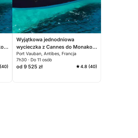
Wyjątkowa jednodniowa
ko
wycieczka z Cannes do Monako
Port Vauban, Antibes, Francja
na pokładzie Sessa C48 - A
7h30 · Do 11 osób
od 9 525 zł
(40)
4.8 (40)