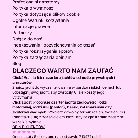
Profesjonalni armatorzy
Polityka prywatności
Polityka dotycząca plików cookie
Ogólne Warunki Korzystania
Informacje prawne
Partnerzy
Dołącz do nas!
Indeksowanie i pozycjonowanie ogłoszeń
Polityka rozstrzygania sporów
Polityka zarządzania opiniami
Blog
DLACZEGO WARTO NAM ZAUFAĆ
Click&Boat to lider
czarteru jachtów od osób prywatnych i
armatorów.
Znajdź jacht do wyczarterowania w bardzo niskich cenach lub
udostępnij swój jacht, aby zwróciły Ci się koszty jego
utrzymania.
Click&Boat proponuje czarter
jachtu żeglowego, łodzi
motorowej, łodzi RIB (ponton), barek, katamaranów czy
skuterów wodnych.
Wybierz dowolny termin (dzień, tydzień itp.)
i skontaktuj się z właścicielem łodzi, aby bezpośrednio zadać mu
wszelkie pytania.
OPINIE KLIENTÓW
Ocena:
4.9 / 5
obliczono na podstawie 713471 opinii