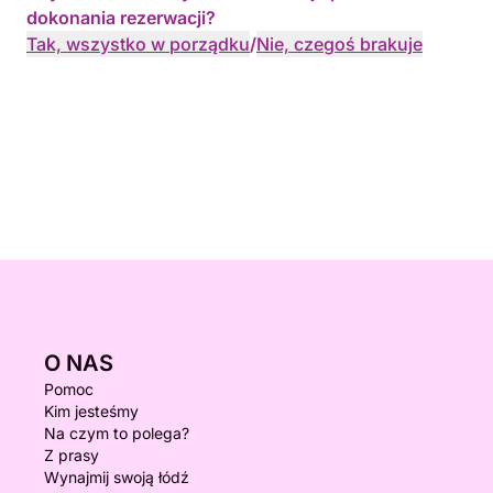
dokonania rezerwacji?
Tak, wszystko w porządku
/
Nie, czegoś brakuje
O NAS
Pomoc
Kim jesteśmy
Na czym to polega?
Z prasy
Wynajmij swoją łódź