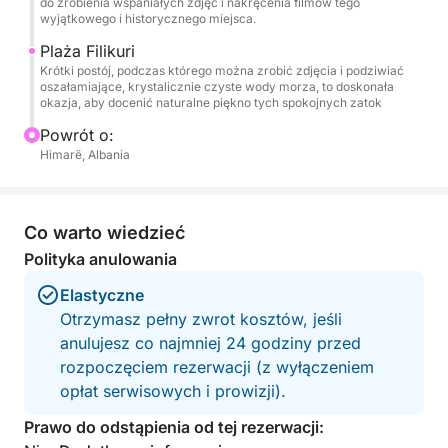
do zrobienia wspaniałych zdjęć i nakręcenia filmów tego
To wyjątkowa perspektywa, która zmienia linię
wyjątkowego i historycznego miejsca.
brzegową w coś filmowego i niezapomnianego.
Plaża Filikuri
Krótki postój, podczas którego można zrobić zdjęcia i podziwiać
oszałamiające, krystalicznie czyste wody morza, to doskonała
Zabierz krem z filtrem, kapelusz i ręcznik, a Riwiera
okazja, aby docenić naturalne piękno tych spokojnych zatok
zajmie się resztą.
Powrót o:
Himarë, Albania
Co warto wiedzieć
Polityka anulowania
Elastyczne
Otrzymasz pełny zwrot kosztów, jeśli
anulujesz co najmniej 24 godziny przed
rozpoczęciem rezerwacji (z wyłączeniem
opłat serwisowych i prowizji).
Prawo do odstąpienia od tej rezerwacji: