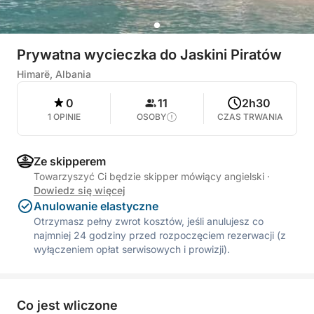
Prywatna wycieczka do Jaskini Piratów
Himarë, Albania
0
11
2h30
1 OPINIE
OSOBY
CZAS TRWANIA
Ze skipperem
Towarzyszyć Ci będzie skipper mówiący angielski
·
Dowiedz się więcej
Anulowanie elastyczne
Otrzymasz pełny zwrot kosztów, jeśli anulujesz co
najmniej 24 godziny przed rozpoczęciem rezerwacji (z
wyłączeniem opłat serwisowych i prowizji).
Co jest wliczone