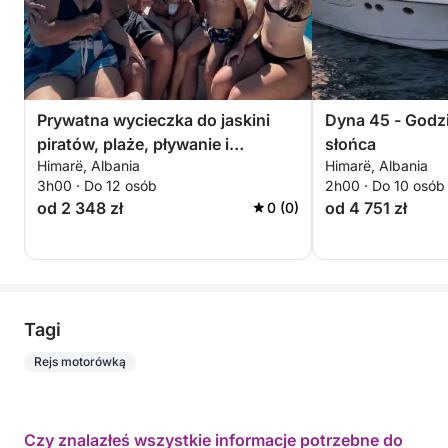
Prywatna wycieczka do jaskini
Dyna 45 - Godz
piratów, plaże, pływanie i
słońca
Himarë, Albania
Himarë, Albania
nurkowanie z rurką – 3-godzinna
3h00 · Do 12 osób
2h00 · Do 10 osób
ekskluzywna wycieczka
od 2 348 zł
od 4 751 zł
0 (0)
Tagi
Rejs motorówką
Czy znalazłeś wszystkie informacje potrzebne do