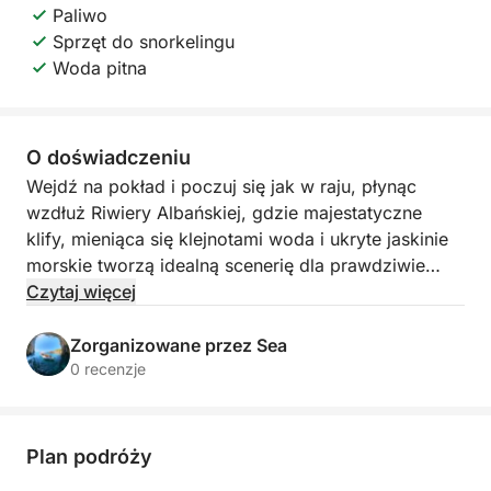
Paliwo
Sprzęt do snorkelingu
Woda pitna
O doświadczeniu
Wejdź na pokład i poczuj się jak w raju, płynąc
wzdłuż Riwiery Albańskiej, gdzie majestatyczne
klify, mieniąca się klejnotami woda i ukryte jaskinie
morskie tworzą idealną scenerię dla prawdziwie
wzniosłych doznań nadmorskich. Ta relaksująca, 2-
Czytaj więcej
godzinna podróż łodzią rozpoczyna się w
miniaturowym doku w Himarze i biegnie wzdłuż
Zorganizowane przez Sea
jednego z najpiękniejszych odcinków linii brzegowej
0 recenzje
w kraju, odsłaniając zaciszne zatoki i dziewicze
plaże, które oferują wspaniałe odosobnienie od
tłumów.
Plan podróży