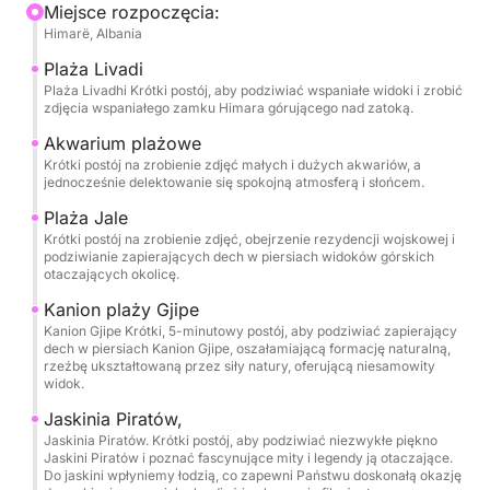
Podczas rejsu obok Himary, plaży Livadhi, plaży
Miejsce rozpoczęcia:
Himarë, Albania
Aquarium, plaży Jali, zatoki Crystal Bay, zatoki
Couple’s Bay, jaskini Secret Cave, jaskini Dove’s
Plaża Livadi
Cave, plaży Gjipe, jaskini św. Teodora (Bliźniacze
Plaża Livadhi Krótki postój, aby podziwiać wspaniałe widoki i zrobić
zdjęcia wspaniałego zamku Himara górującego nad zatoką.
Jaskinie), jaskini Pirat i plaży Alevra, będziesz mieć
czas, aby zwolnić tempo i delektować się każdym
Akwarium plażowe
Krótki postój na zrobienie zdjęć małych i dużych akwariów, a
przystankiem. Trasa jest starannie zaplanowana, aby
jednocześnie delektowanie się spokojną atmosferą i słońcem.
umożliwić Ci pływanie, snurkowanie i relaks w
Plaża Jale
najczystszych wodach, z niezapomnianymi
Krótki postój na zrobienie zdjęć, obejrzenie rezydencji wojskowej i
przerwami w Crystal Bay, Secret Cave, Dove’s Cave
podziwianie zapierających dech w piersiach widoków górskich
i Alevra Beach. Zapewniamy maski do snorkelingu i
otaczających okolicę.
wodę butelkowaną, dzięki czemu możesz po prostu
Kanion plaży Gjipe
przybyć gotowy do zabawy.
Kanion Gjipe Krótki, 5-minutowy postój, aby podziwiać zapierający
dech w piersiach Kanion Gjipe, oszałamiającą formację naturalną,
rzeźbę ukształtowaną przez siły natury, oferującą niesamowity
Jednym z najbardziej ekskluzywnych momentów
widok.
wycieczki jest wejście łodzią do Bliźniaczych Jaskiń
Jaskinia Piratów,
św. Teodora i legendarnej Jaskini Piratów,
Jaskinia Piratów. Krótki postój, aby podziwiać niezwykłe piękno
wślizgując się do tych naturalnych komnat, aby
Jaskini Piratów i poznać fascynujące mity i legendy ją otaczające.
Do jaskini wpłyniemy łodzią, co zapewni Państwu doskonałą okazję
doświadczyć ich skali, koloru i atmosfery z wody.