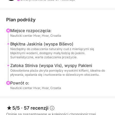
Wyruszając z Hvaru, udamy się do słynnej na całym
świecie Błękitnej Jaskini na wyspie Biševo — lśniącej
Plan podróży
groty morskiej, w której światło słoneczne zamienia
wodę w jaskrawoniebieski kolor. Zobacz to
Miejsce rozpoczęcia:
Nauticki centar Hvar, Hvar, Croatia
magiczne zjawisko z bliska i zrób niezapomniane
zdjęcia w jednym z najbardziej surrealistycznych
Błękitna Jaskinia (wyspa Biševo)
miejsc w Chorwacji.
Niezbędny do zobaczenia naturalny cud z mieniącymi się
błękitnymi wodami, dostępny małą łodzią do jaskini.
Surrealistyczne, warte zobaczenia przeżycie.
Po Błękitnej Jaskini kontynuujemy rejs przez
Zatoka Stiniva (wyspa Vis), wyspy Pakleni
archipelag Vis, zatrzymując się na ukrytych plażach,
Odosobniona plaża ukryta pomiędzy wysokimi klifami, idealna do
szmaragdowych zatoczkach i miejscach do
pływania, opalania się i nurkowania w dziewiczym otoczeniu.
nurkowania z rurką, do których można dotrzeć tylko
Powrót o:
łodzią. Ciesz się pełnym korzystaniem z udogodnień
Nauticki centar Hvar, Hvar, Croatia
naszego nowoczesnego statku: WiFi, sprzęt do
nurkowania z rurką, prysznic ze słodką wodą,
lodówka, głośniki Bluetooth i mnóstwo cienia do
5/5
·
57 recenzji
relaksu między pływaniem.
Opinie są prezentowane w kolejności chronologicznej