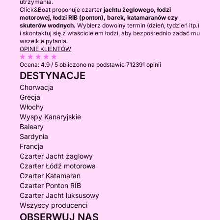
utrzymania.
Click&Boat proponuje czarter
jachtu żeglowego, łodzi
motorowej, łodzi RIB (ponton), barek, katamaranów czy
skuterów wodnych.
Wybierz dowolny termin (dzień, tydzień itp.)
i skontaktuj się z właścicielem łodzi, aby bezpośrednio zadać mu
wszelkie pytania.
OPINIE KLIENTÓW
Ocena:
4.9 / 5
obliczono na podstawie 712391 opinii
DESTYNACJE
Chorwacja
Grecja
Włochy
Wyspy Kanaryjskie
Baleary
Sardynia
Francja
Czarter Jacht żaglowy
Czarter Łódź motorowa
Czarter Katamaran
Czarter Ponton RIB
Czarter Jacht luksusowy
Wszyscy producenci
OBSERWUJ NAS