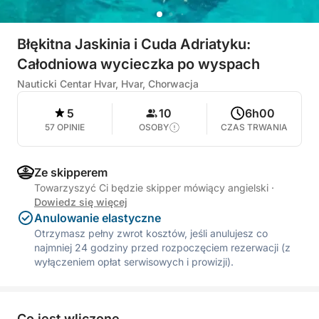
Błękitna Jaskinia i Cuda Adriatyku:
Całodniowa wycieczka po wyspach
Nauticki Centar Hvar, Hvar, Chorwacja
5
10
6h00
57 OPINIE
OSOBY
CZAS TRWANIA
Ze skipperem
Towarzyszyć Ci będzie skipper mówiący angielski
·
Dowiedz się więcej
Anulowanie elastyczne
Otrzymasz pełny zwrot kosztów, jeśli anulujesz co
najmniej 24 godziny przed rozpoczęciem rezerwacji (z
wyłączeniem opłat serwisowych i prowizji).
Co jest wliczone