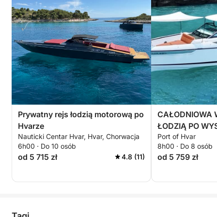
Prywatny rejs łodzią motorową po
CAŁODNIOWA 
Hvarze
ŁODZIĄ PO WY
Nauticki Centar Hvar, Hvar, Chorwacja
Port of Hvar
PAKLENI + EFOIL
6h00 · Do 10 osób
8h00 · Do 8 osób
paliwo w cenie
od 5 715 zł
od 5 759 zł
4.8 (11)
Tagi