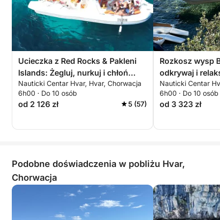
Ucieczka z Red Rocks & Pakleni
Rozkosz wysp Bo
Islands: Żegluj, nurkuj i chłoń
odkrywaj i rela
Nauticki Centar Hvar, Hvar, Chorwacja
Nauticki Centar Hv
Adriatyk
Zlatni Rat
6h00 · Do 10 osób
6h00 · Do 10 osób
od 2 126 zł
od 3 323 zł
5 (57)
Podobne doświadczenia w pobliżu Hvar,
Chorwacja