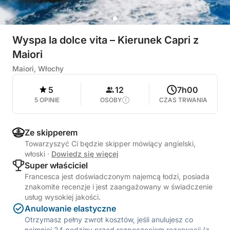
Wyspa la dolce vita – Kierunek Capri z
Maiori
Maiori, Włochy
5
12
7h00
5 OPINIE
OSOBY
CZAS TRWANIA
Ze skipperem
Towarzyszyć Ci będzie skipper mówiący angielski,
włoski
·
Dowiedz się więcej
Super właściciel
Francesca jest doświadczonym najemcą łodzi, posiada
znakomite recenzje i jest zaangażowany w świadczenie
usług wysokiej jakości.
Anulowanie elastyczne
Otrzymasz pełny zwrot kosztów, jeśli anulujesz co
najmniej 24 godziny przed rozpoczęciem rezerwacji (z