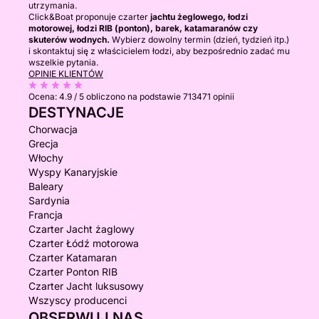
utrzymania.
Click&Boat proponuje czarter
jachtu żeglowego, łodzi
motorowej, łodzi RIB (ponton), barek, katamaranów czy
skuterów wodnych.
Wybierz dowolny termin (dzień, tydzień itp.)
i skontaktuj się z właścicielem łodzi, aby bezpośrednio zadać mu
wszelkie pytania.
OPINIE KLIENTÓW
Ocena:
4.9 / 5
obliczono na podstawie 713471 opinii
DESTYNACJE
Chorwacja
Grecja
Włochy
Wyspy Kanaryjskie
Baleary
Sardynia
Francja
Czarter Jacht żaglowy
Czarter Łódź motorowa
Czarter Katamaran
Czarter Ponton RIB
Czarter Jacht luksusowy
Wszyscy producenci
OBSERWUJ NAS