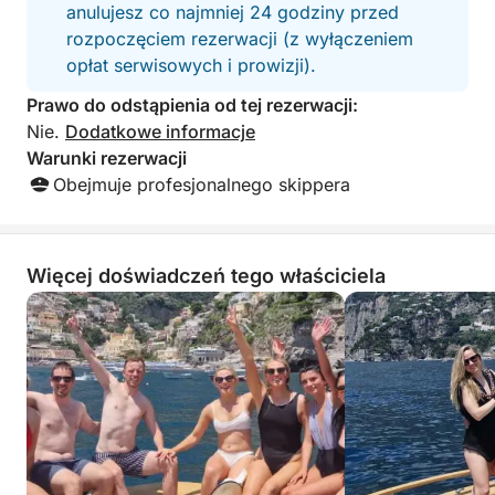
anulujesz co najmniej 24 godziny przed
lekkich przekąsek
rozpoczęciem rezerwacji (z wyłączeniem
biorąc, powiedzia
mnie wspaniały i 
opłat serwisowych i prowizji).
Zdecydowanie pol
Prawo do odstąpienia od tej rezerwacji:
Dziękuję.
Nie.
Dodatkowe informacje
Warunki rezerwacji
Obejmuje profesjonalnego skippera
Więcej doświadczeń tego właściciela