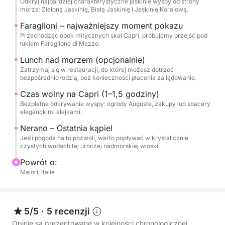
Odkryj najbardziej charakterystyczne jaskinie wyspy od strony
Faraglioni, tych ogromnych, skalistych szczytów
morza: Zieloną Jaskinię, Białą Jaskinię i Jaskinię Koralową.
wyłaniających się z wody, symbolu Capri i
Faraglioni – najważniejszy moment pokazu
niezapomnianej okazji do zrobienia zdjęć.
Przechodząc obok mitycznych skał Capri, próbujemy przejść pod
łukiem Faraglione di Mezzo.
W porze lunchu, aby uniknąć kosztów zejścia na ląd
Lunch nad morzem (opcjonalnie)
w Marina Grande, zalecamy rezerwację w
Zatrzymaj się w restauracji, do której możesz dotrzeć
restauracji, do której można dopłynąć bezpośrednio
bezpośrednio łodzią, bez konieczności płacenia za lądowanie.
z łodzi. Po tej chwili kulinarnej rozkoszy, będziesz
Czas wolny na Capri (1–1,5 godziny)
mieć od 1 do 1,5 godziny wolnego czasu na wyspie,
Bezpłatne odkrywanie wyspy: ogrody Auguste, zakupy lub spacery
eleganckimi alejkami.
aby spacerować, robić zakupy lub zwiedzać
eleganckie uliczki Capri.
Nerano – Ostatnia kąpiel
Jeśli pogoda na to pozwoli, warto popływać w krystalicznie
czystych wodach tej uroczej nadmorskiej wioski.
W drodze powrotnej, jeśli pogoda dopisze, skipper
zawinie do Nerano, małej nadmorskiej
Powrót o:
Maiori, Italie
miejscowości, gdzie wody są wyjątkowo czyste i
idealne na ostatnią, orzeźwiającą kąpiel.
Przez cały dzień będziesz mógł korzystać z
5/5
·
5 recenzji
kompleksowej obsługi na pokładzie:
Opinie są prezentowane w kolejności chronologicznej