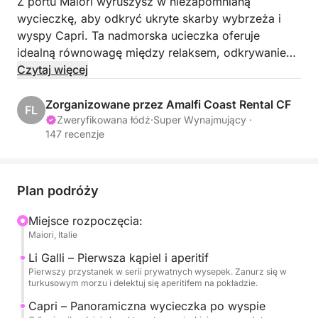
Z portu Maiori wyruszysz w niezapomnianą
wycieczkę, aby odkryć ukryte skarby wybrzeża i
wyspy Capri. Ta nadmorska ucieczka oferuje
idealną równowagę między relaksem, odkrywaniem
natury i nutką włoskiego luksusu.
Czytaj więcej
Od samego początku udaj się w kierunku Li Galli,
Zorganizowane przez Amalfi Coast Rental CF
FL
prywatnego i tajemniczego archipelagu owianego
Zweryfikowana łódź
·
Super Wynajmujący ·
147 recenzje
starożytnymi legendami. To właśnie w tym
czarującym otoczeniu będziesz delektować się
swoim pierwszym aperitifem na pokładzie i pływać
w krystalicznie czystej wodzie, z dala od tłumów.
Plan podróży
Miejsce rozpoczęcia:
Podróż będzie kontynuowana w kierunku Capri,
Maiori, Italie
kultowej wyspy Morza Śródziemnego. Wzdłuż
wybrzeża Twój kapitan pokaże Ci najsłynniejsze
Li Galli – Pierwsza kąpiel i aperitif
Pierwszy przystanek w serii prywatnych wysepek. Zanurz się w
naturalne jaskinie: Białą Grotę i Grotę Koralową,
turkusowym morzu i delektuj się aperitifem na pokładzie.
prawdziwe cuda ukształtowane przez czas.
Capri – Panoramiczna wycieczka po wyspie
Następnie zbliżysz się do majestatycznych