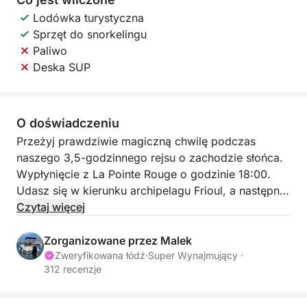
Lodówka turystyczna
Sprzęt do snorkelingu
Paliwo
Deska SUP
O doświadczeniu
Przeżyj prawdziwie magiczną chwilę podczas
naszego 3,5-godzinnego rejsu o zachodzie słońca.
Wypłynięcie z La Pointe Rouge o godzinie 18:00.
Udasz się w kierunku archipelagu Frioul, a następnie
dotrzesz do Malmousque, idealnego miejsca do
Czytaj więcej
podziwiania zachodu słońca nad morzem. To
idealny sposób na zakończenie dnia
Zorganizowane przez Malek
niezapomnianym aperitifem na wodzie.
Zweryfikowana łódź
·
Super Wynajmujący ·
312 recenzje
W cenę rejsu wliczony jest sprzęt do snorkelingu i
chłodziarka na napoje. Dodatkowo można