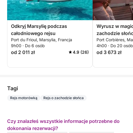
Odkryj Marsylię podczas
Wyrusz w magic
całodniowego rejsu
zachodzie słoń
Port du Frioul, Marsylia, Francja
Port Corbières, Mar
9h00 · Do 6 osób
4h00 · Do 20 osób
od 2 011 zł
od 3 673 zł
4.9 (26)
Tagi
Rejs motorówką
Rejs o zachodzie słońca
Czy znalazłeś wszystkie informacje potrzebne do
dokonania rezerwacji?