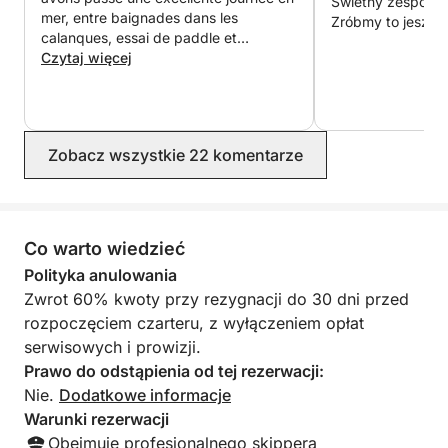
Świetny zespół. Ś
porcie po zakończeniu rejsu u sternika.
mer, entre baignades dans les
Zróbmy to jeszcze
calanques, essai de paddle et
discussions agréables. Dès la
Czytaj więcej
réservation, nous étions assurés que
tout se déroulerait dans les meilleures
conditions : retour rapide de Lucas, le
propriétaire, communication fluide et
Zobacz wszystkie 22 komentarze
rapide et prix sans surprise. Je
recommande sans hésiter ! Encore
merci pour cette bonne humeur
contagieuse 😃
Co warto wiedzieć
Polityka anulowania
Zwrot 60% kwoty przy rezygnacji do 30 dni przed
rozpoczęciem czarteru, z wyłączeniem opłat
serwisowych i prowizji.
Prawo do odstąpienia od tej rezerwacji:
Nie.
Dodatkowe informacje
Warunki rezerwacji
Obejmuje profesjonalnego skippera