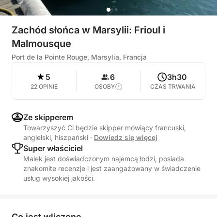
Zachód słońca w Marsylii: Frioul i
Malmousque
Port de la Pointe Rouge, Marsylia, Francja
5
6
3h30
22 OPINIE
OSOBY
CZAS TRWANIA
Ze skipperem
Towarzyszyć Ci będzie skipper mówiący francuski,
angielski, hiszpański
·
Dowiedz się więcej
Super właściciel
Malek jest doświadczonym najemcą łodzi, posiada
znakomite recenzje i jest zaangażowany w świadczenie
usług wysokiej jakości.
Co jest wliczone