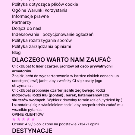
Polityka dotycząca plików cookie
Ogólne Warunki Korzystania
Informacje prawne
Partnerzy
Dołącz do nas!
Indeksowanie i pozycjonowanie ogłoszeń
Polityka rozstrzygania sporów
Polityka zarządzania opiniami
Blog
DLACZEGO WARTO NAM ZAUFAĆ
Click&Boat to lider
czarteru jachtów od osób prywatnych i
armatorów.
Znajdź jacht do wyczarterowania w bardzo niskich cenach lub
udostępnij swój jacht, aby zwróciły Ci się koszty jego
utrzymania.
Click&Boat proponuje czarter
jachtu żeglowego, łodzi
motorowej, łodzi RIB (ponton), barek, katamaranów czy
skuterów wodnych.
Wybierz dowolny termin (dzień, tydzień itp.)
i skontaktuj się z właścicielem łodzi, aby bezpośrednio zadać mu
wszelkie pytania.
OPINIE KLIENTÓW
Ocena:
4.9 / 5
obliczono na podstawie 713471 opinii
DESTYNACJE