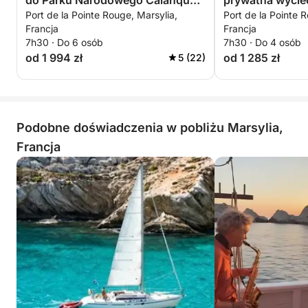
do Parku Narodowego Calanques
prywatna wycie
Port de la Pointe Rouge, Marsylia,
Port de la Pointe 
i na Wyspy Frioul
Francja
Francja
7h30 · Do 6 osób
7h30 · Do 4 osób
od 1 994 zł
od 1 285 zł
5 (22)
Podobne doświadczenia w pobliżu Marsylia,
Francja