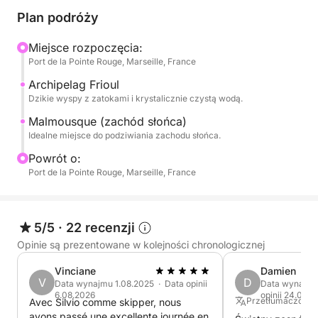
wypożyczyć deskę SUP (stand-up paddleboard) za
Plan podróży
30 €.
Miejsce rozpoczęcia:
Port de la Pointe Rouge, Marseille, France
Niska cena tego rejsu gwarantuje wyjątkowe
wspomnienia z podziwiania złotej godziny
Archipelag Frioul
Dzikie wyspy z zatokami i krystalicznie czystą wodą.
wybrzeża.
Malmousque (zachód słońca)
Rozkoszuj się magią zachodu słońca nad Marsylią
Idealne miejsce do podziwiania zachodu słońca.
podczas spokojnej morskiej przejażdżki.
Powrót o:
Port de la Pointe Rouge, Marseille, France
Uwaga: cena rejsu NIE obejmuje usług skippera. Za
te usługi należy zapłacić osobno w porcie w cenie
90 €.
5/5
·
22 recenzji
Opinie są prezentowane w kolejności chronologicznej
Zarezerwuj swój idealny rejs o zachodzie słońca ze
mną na Click & Boat już dziś!
Vinciane
Damien
V
D
Data wynajmu 1.08.2025 · Data opinii
Data wynajmu
6.08.2026
opinii 24.06.2
Przetłumaczone z
Avec Silvio comme skipper, nous
P.S.: Opłatę za paliwo należy uiścić osobno w
avons passé une excellente journée en