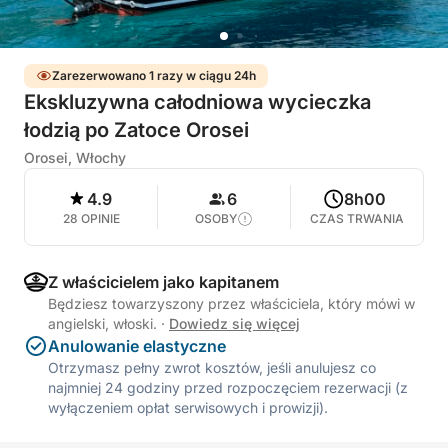
Zarezerwowano 1 razy w ciągu 24h
Ekskluzywna całodniowa wycieczka
łodzią po Zatoce Orosei
Orosei, Włochy
4.9
6
8h00
28 OPINIE
OSOBY
CZAS TRWANIA
Z właścicielem jako kapitanem
Będziesz towarzyszony przez właściciela, który mówi w
angielski, włoski.
·
Dowiedz się więcej
Anulowanie elastyczne
Otrzymasz pełny zwrot kosztów, jeśli anulujesz co
najmniej 24 godziny przed rozpoczęciem rezerwacji (z
wyłączeniem opłat serwisowych i prowizji).