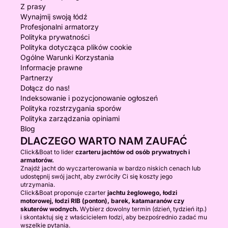
Z prasy
Wynajmij swoją łódź
Profesjonalni armatorzy
Polityka prywatności
Polityka dotycząca plików cookie
Ogólne Warunki Korzystania
Informacje prawne
Partnerzy
Dołącz do nas!
Indeksowanie i pozycjonowanie ogłoszeń
Polityka rozstrzygania sporów
Polityka zarządzania opiniami
Blog
DLACZEGO WARTO NAM ZAUFAĆ
Click&Boat to lider
czarteru jachtów od osób prywatnych i
armatorów.
Znajdź jacht do wyczarterowania w bardzo niskich cenach lub
udostępnij swój jacht, aby zwróciły Ci się koszty jego
utrzymania.
Click&Boat proponuje czarter
jachtu żeglowego, łodzi
motorowej, łodzi RIB (ponton), barek, katamaranów czy
skuterów wodnych.
Wybierz dowolny termin (dzień, tydzień itp.)
i skontaktuj się z właścicielem łodzi, aby bezpośrednio zadać mu
wszelkie pytania.