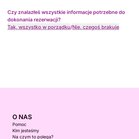
Rezerwacje należy rezerwować z 12-godzinnym
Czy znalazłeś wszystkie informacje potrzebne do
wyprzedzeniem, a możliwość natychmiastowej
dokonania rezerwacji?
rezerwacji jest również możliwa.
Tak, wszystko w porządku
/
Nie, czegoś brakuje
O NAS
Pomoc
Kim jesteśmy
Na czym to polega?