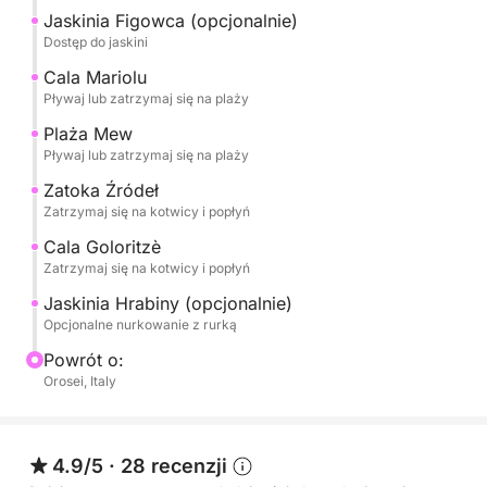
Jaskinia Figowca (opcjonalnie)
Dostęp do jaskini
CALA BIRIALA, kameralna i niezwykle malownicza
zatoczka.
Cala Mariolu
Pływaj lub zatrzymaj się na plaży
CALA DELLE SORGENTI, z turkusowymi wodami i
Plaża Mew
plażą dla zakochanych, zbudowaną z kulistych
Pływaj lub zatrzymaj się na plaży
marmurowych kamyków.
Zatoka Źródeł
Zatrzymaj się na kotwicy i popłyń
A także Baseny Wenus, Cala Sisine, Cala Ziu
Cala Goloritzè
Santoru,
Zatrzymaj się na kotwicy i popłyń
Jaskinia Hrabiny (opcjonalnie)
GROTA DEL FICO (dostępna pieszo i opcjonalnie)
Opcjonalne nurkowanie z rurką
Powrót o:
Grotta della Contessa (dostępna dopłynięciem)
Orosei, Italy
Wszystkie miejsca do cumowania można znaleźć na
łodzi (ze sternikiem) lub samodzielnie dopływając
4.9/5
·
28 recenzji
do brzegu.