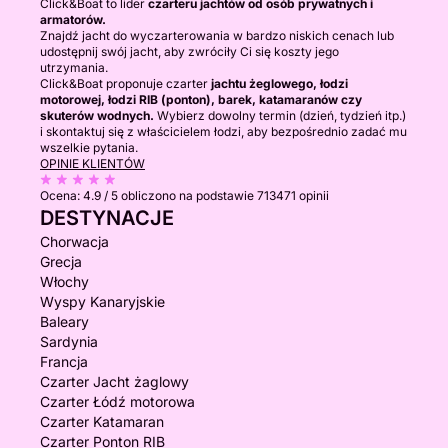
Click&Boat to lider
czarteru jachtów od osób prywatnych i
armatorów.
Znajdź jacht do wyczarterowania w bardzo niskich cenach lub
udostępnij swój jacht, aby zwróciły Ci się koszty jego
utrzymania.
Click&Boat proponuje czarter
jachtu żeglowego, łodzi
motorowej, łodzi RIB (ponton), barek, katamaranów czy
skuterów wodnych.
Wybierz dowolny termin (dzień, tydzień itp.)
i skontaktuj się z właścicielem łodzi, aby bezpośrednio zadać mu
wszelkie pytania.
OPINIE KLIENTÓW
Ocena:
4.9 / 5
obliczono na podstawie 713471 opinii
DESTYNACJE
Chorwacja
Grecja
Włochy
Wyspy Kanaryjskie
Baleary
Sardynia
Francja
Czarter Jacht żaglowy
Czarter Łódź motorowa
Czarter Katamaran
Czarter Ponton RIB