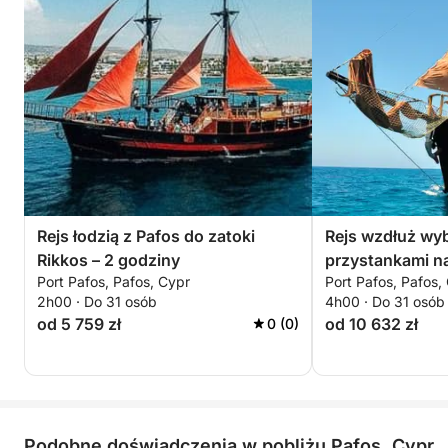
każdego, kto kocha morze.
Rejs łodzią z Pafos do zatoki
Rejs wzdłuż wy
Rikkos – 2 godziny
przystankami na
Port Pafos, Pafos, Cypr
Port Pafos, Pafos,
godziny
2h00 · Do 31 osób
4h00 · Do 31 osób
od 5 759 zł
od 10 632 zł
0 (0)
Podobne doświadczenia w pobliżu Pafos, Cypr