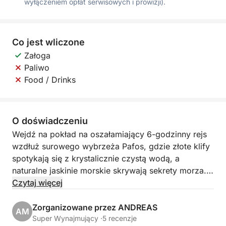
wyłączeniem opłat serwisowych i prowizji).
Co jest wliczone
Załoga
Paliwo
Food / Drinks
O doświadczeniu
Wejdź na pokład na oszałamiający 6-godzinny rejs
wzdłuż surowego wybrzeża Pafos, gdzie złote klify
spotykają się z krystalicznie czystą wodą, a
naturalne jaskinie morskie skrywają sekrety morza.
Ta niezapomniana podróż łączy malowniczy relaks
Czytaj więcej
z nutką przygody, idealną dla tych, którzy chcą
poznać Cypr poza plażą.
Zorganizowane przez ANDREAS
AM
Super Wynajmujący ·
5 recenzje