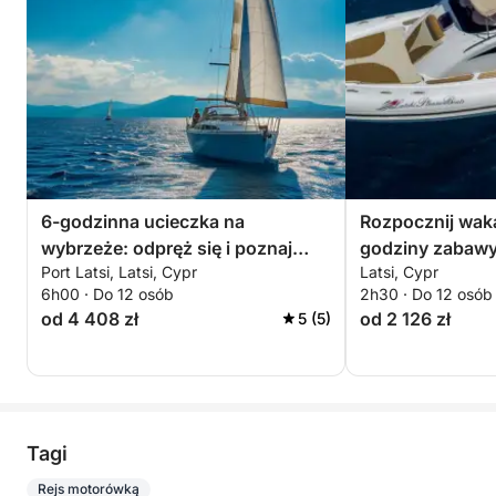
6-godzinna ucieczka na
Rozpocznij waka
wybrzeże: odpręż się i poznaj
godziny zabaw
Port Latsi, Latsi, Cypr
Latsi, Cypr
Półwysep Akamas
6h00 · Do 12 osób
2h30 · Do 12 osób
od 4 408 zł
od 2 126 zł
5 (5)
Tagi
Rejs motorówką