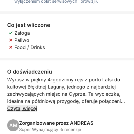
wyłączeniem opłat serwisowych i prowizji).
Co jest wliczone
Załoga
Paliwo
Food / Drinks
O doświadczeniu
Wyrusz w piękny 4-godzinny rejs z portu Latsi do
kultowej Błękitnej Laguny, jednego z najbardziej
zachwycających miejsc na Cyprze. Ta wycieczka,
idealna na półdniową przygodę, oferuje połączenie
malowniczego piękna, krystalicznie czystej wody i
Czytaj więcej
orzeźwiającej kąpieli w jednym z najbardziej
pożądanych miejsc na Morzu Śródziemnym.
Zorganizowane przez ANDREAS
AM
Super Wynajmujący ·
5 recenzje