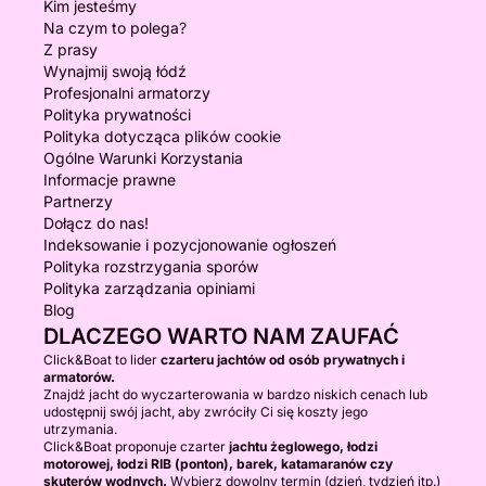
Kim jesteśmy
Na czym to polega?
Z prasy
Wynajmij swoją łódź
Profesjonalni armatorzy
Polityka prywatności
Polityka dotycząca plików cookie
Ogólne Warunki Korzystania
Informacje prawne
Partnerzy
Dołącz do nas!
Indeksowanie i pozycjonowanie ogłoszeń
Polityka rozstrzygania sporów
Polityka zarządzania opiniami
Blog
DLACZEGO WARTO NAM ZAUFAĆ
Click&Boat to lider
czarteru jachtów od osób prywatnych i
armatorów.
Znajdź jacht do wyczarterowania w bardzo niskich cenach lub
udostępnij swój jacht, aby zwróciły Ci się koszty jego
utrzymania.
Click&Boat proponuje czarter
jachtu żeglowego, łodzi
motorowej, łodzi RIB (ponton), barek, katamaranów czy
skuterów wodnych.
Wybierz dowolny termin (dzień, tydzień itp.)