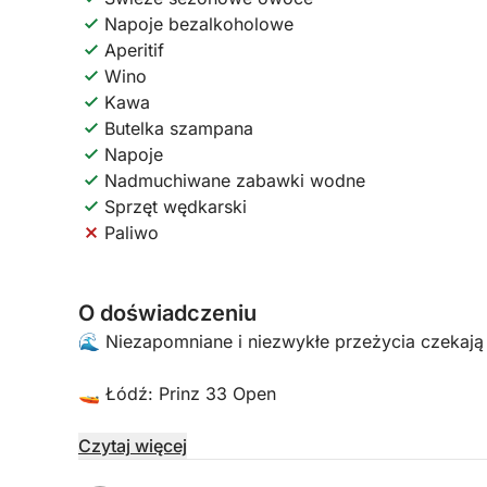
Napoje bezalkoholowe
Aperitif
Wino
Kawa
Butelka szampana
Napoje
Nadmuchiwane zabawki wodne
Sprzęt wędkarski
Paliwo
O doświadczeniu
🌊 Niezapomniane i niezwykłe przeżycia czekają
🚤 Łódź: Prinz 33 Open
📍 Lokalizacja:
Czytaj więcej
Porto Arenella - Molo Foraneo Scalo Nuovo, Pia