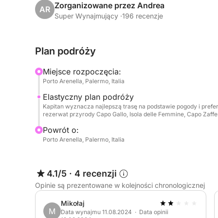
Zorganizowane przez Andrea
AR
👥 Maksymalna pojemność: 7 osób
Super Wynajmujący ·
196 recenzje
📏 Wymiary:
Plan podróży
• Długość: 10,97 m (36 stóp)
• Szerokość: 3,31 m (10 stóp 31 cali)
Miejsce rozpoczęcia:
Porto Arenella, Palermo, Italia
✨ Komfort i luksusowe udogodnienia:
Elastyczny plan podróży
Kapitan wyznacza najlepszą trasę na podstawie pogody i prefere
• Wnętrze:
rezerwat przyrody Capo Gallo, Isola delle Femmine, Capo Zaffer
Powrót o:
- Dwie oddzielne kabiny dwuosobowe
Porto Arenella, Palermo, Italia
- Kambuz z dwupalnikową kuchenką gazową
- Lodówka, ekspres do kawy i kuchenka mikrofa
- Klimatyzacja
4.1/5
·
4 recenzji
- Telewizor
Opinie są prezentowane w kolejności chronologicznej
- Dwa łóżka dwuosobowe
Mikołaj
M
Data wynajmu 11.08.2024 · Data opinii
• Zewnętrze: