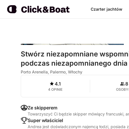
Czarter jachtów
Stwórz niezapomniane wspomnien
podczas niezapomnianego dnia 
Porto Arenella, Palermo, Włochy
4.1
8
4 OPINIE
OSOBY
Ze skipperem
Towarzyszyć Ci będzie skipper mówiący francuski, an
Super właściciel
Andrea jest doświadczonym najemcą łodzi, posiada z