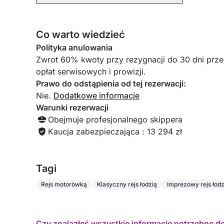
• Wycieczki jednodniowe
doświadczenie żeglarskie!
• Weekendowe wypady
• Relaksujące rejsy
Co warto wiedzieć
Polityka anulowania
⏳ Opcje wynajmu:
Zwrot 60% kwoty przy rezygnacji do 30 dni prz
opłat serwisowych i prowizji.
• Cały dzień
Prawo do odstąpienia od tej rezerwacji:
• Pół dnia (rano lub po południu)
Nie.
Dodatkowe informacje
• Do 3 tygodni (cena na zapytanie)
Warunki rezerwacji
Obejmuje profesjonalnego skippera
⚓ Skipper:
Kaucja zabezpieczająca : 13 294 zł
Ulepsz swoje wrażenia z profesjonalnym skipper
podróż.
Tagi
📝 Ubezpieczenie:
Rejs motorówką
Klasyczny rejs łodzią
Imprezowy rejs łodz
W przypadku wynajmu bez skippera wymagane j
ubezpieczenia.
Czy znalazłeś wszystkie informacje potrzebne d