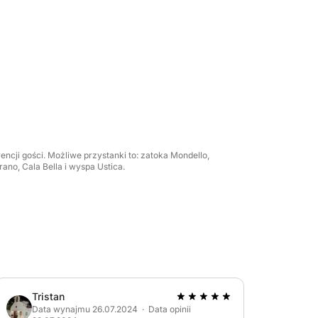
ncji gości. Możliwe przystanki to: zatoka Mondello,
ano, Cala Bella i wyspa Ustica.
lowa
Tristan
Data wynajmu 26.07.2024 · Data opinii