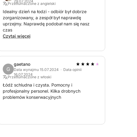
29.07.2024
Przetłumaczone z angielski
Idealny dzień na łodzi - odbiór był dobrze
zorganizowany, a zespół był naprawdę
uprzejmy. Naprawdę podobał nam się nasz
czas
Czytaj więcej
19 km)
gaetano
G
Data wynajmu 15.07.2024 · Data opinii
16.07.2024
Przetłumaczone z włoski
Łódź schludna i czysta. Pomocny i
profesjonalny personel. Kilka drobnych
problemów konserwacyjnych
er o mocy 360 KM