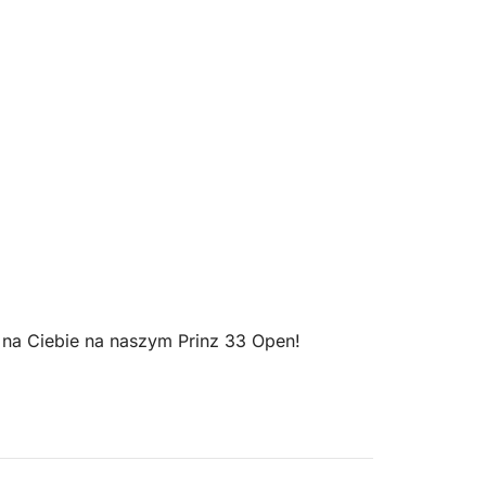
 na Ciebie na naszym Prinz 33 Open!
zza Tonnara, Palermo 90142