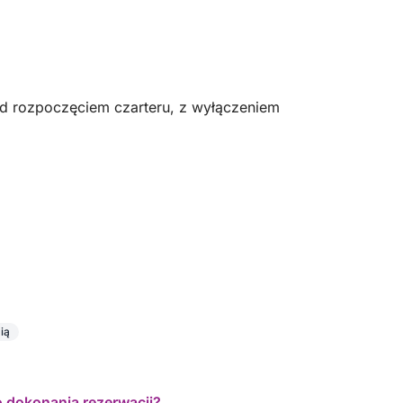
ed rozpoczęciem czarteru, z wyłączeniem
em, aby zapewnić sobie luksus i bezstresową
ią
est posiadanie własnego, kompleksowego
o dokonania rezerwacji?