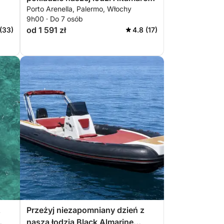
Porto Arenella, Palermo, Włochy
Wave 20, wyposażonej we
9h00 · Do 7 osób
wszystko, czego potrzebujesz na
od 1 591 zł
 (33)
4.8 (17)
idealny dzień na łódce!
z
Przeżyj niezapomniany dzień z
naszą łodzią Black Almarine