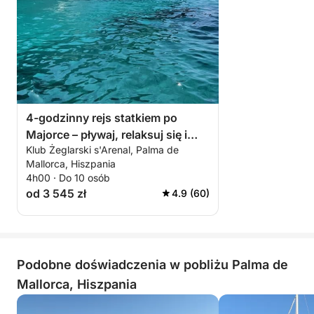
Jeśli chcesz odwiedzić inne miejsca, cena paliwa
zostanie obliczona na podstawie przejechanej
odległości, przy założeniu, że 1 mila = 20 euro.
4-godzinny rejs statkiem po
Majorce – pływaj, relaksuj się i
Klub Żeglarski s'Arenal, Palma de
odkrywaj
Mallorca, Hiszpania
4h00 · Do 10 osób
od 3 545 zł
4.9 (60)
Podobne doświadczenia w pobliżu Palma de
Mallorca, Hiszpania