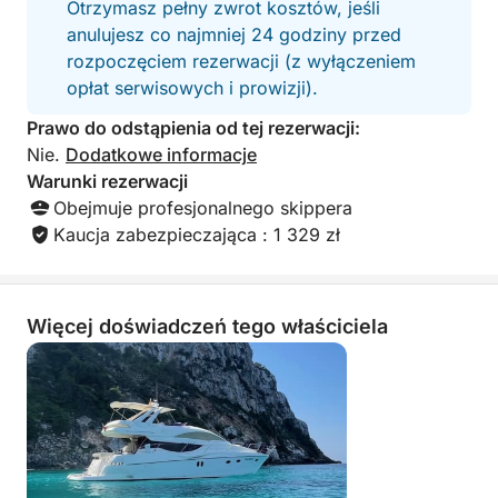
Otrzymasz pełny zwrot kosztów, jeśli
MAKSYMALNA LICZBA OSÓB NA POKŁADZIE: 12
anulujesz co najmniej 24 godziny przed
(10 gości + kapitan i marynarz).
rozpoczęciem rezerwacji (z wyłączeniem
opłat serwisowych i prowizji).
Oferujemy rejsy 8-, 4- lub 2-godzinne (zachód
słońca)!!!
Prawo do odstąpienia od tej rezerwacji:
Nie.
Dodatkowe informacje
Nasz plan podróży:
Warunki rezerwacji
1. S'Arenal – Cala de Reina – Cala Vela – Es Rocal
Obejmuje profesjonalnego skippera
(rezerwat rybny). Koszt paliwa = 400 euro.
Kaucja zabezpieczająca : 1 329 zł
2. S'Arenal – Katedra Palma – Casa del Rey –
Restaurante Siso (Palmanova) – Cala Portals Vells.
Więcej doświadczeń tego właściciela
Koszt paliwa = 600 euro.
Lub wymarzony plan podróży łączący te 2 opcje:
3. S'Arenal – Cala de Reina – Es Rocal (rezerwat
rybny) – Restaurante Siso (Palmanova) – Cala
Portals Vells. Koszt paliwa = 800 euro.