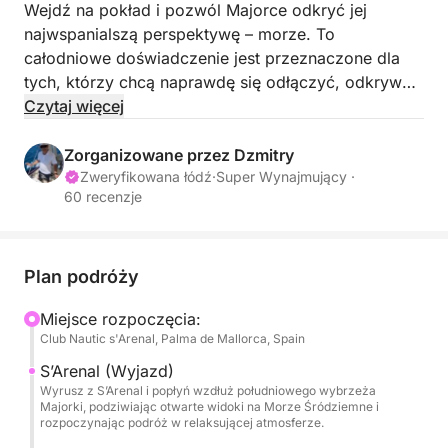
Wejdź na pokład i pozwól Majorce odkryć jej
najwspanialszą perspektywę – morze. To
całodniowe doświadczenie jest przeznaczone dla
tych, którzy chcą naprawdę się odłączyć, odkrywać
dalej i cieszyć się wyspą w spokojnym,
Czytaj więcej
niespiesznym tempie.
Zorganizowane przez Dzmitry
Wyruszając z S’Arenal, dzień rozpoczynasz od
Zweryfikowana łódź
·
Super Wynajmujący ·
60 recenzje
turkusowych wód i spektakularnych widoków na
wybrzeże, kierując się w stronę jednych z
najpiękniejszych miejsc na południu Majorki. Pływaj
w krystalicznie czystych zatoczkach, nurkuj pośród
Plan podróży
tętniącego życiem życia morskiego i relaksuj się na
Miejsce rozpoczęcia:
pokładzie, podczas gdy Morze Śródziemne nadaje
Club Nautic s'Arenal, Palma de Mallorca, Spain
ton idealnemu dniu.
S’Arenal (Wyjazd)
Wyrusz z S’Arenal i popłyń wzdłuż południowego wybrzeża
W zależności od wybranej trasy możesz zwiedzić
Majorki, podziwiając otwarte widoki na Morze Śródziemne i
takie miejsca jak Cala Vela, Cala de Reina i
rozpoczynając podróż w relaksującej atmosferze.
zachwycający rezerwat przyrody Es Rocal, lub