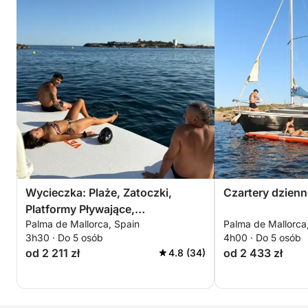
Wycieczka: Plaże, Zatoczki,
Czartery dzienn
Platformy Pływające,
Palma de Mallorca, Spain
Palma de Mallorca
Kajakarstwo, Surfing na
3h30 · Do 5 osób
4h00 · Do 5 osób
Paddleboardzie
od 2 211 zł
od 2 433 zł
4.8 (34)