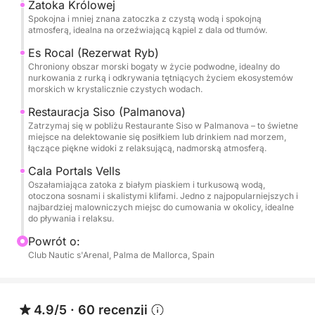
Zatoka Królowej
skierować się w stronę kultowej katedry w
Spokojna i mniej znana zatoczka z czystą wodą i spokojną
Palmanova, kontynuować podróż wzdłuż wybrzeża
atmosferą, idealna na orzeźwiającą kąpiel z dala od tłumów.
do Palmanova i zakotwiczyć w słynnej Cala Portals
Es Rocal (Rezerwat Ryb)
Vells. Dla tych, którzy chcą wszystkiego, łączona
Chroniony obszar morski bogaty w życie podwodne, idealny do
nurkowania z rurką i odkrywania tętniących życiem ekosystemów
trasa oferuje to, co najlepsze z obu światów.
morskich w krystalicznie czystych wodach.
Restauracja Siso (Palmanova)
W ciągu dnia będzie czas na pływanie, wiosłowanie,
Zatrzymaj się w pobliżu Restaurante Siso w Palmanova – to świetne
opalanie się i podziwianie krajobrazów we własnym
miejsce na delektowanie się posiłkiem lub drinkiem nad morzem,
tempie, z licznymi postojami w starannie wybranych
łączące piękne widoki z relaksującą, nadmorską atmosferą.
zatokach.
Cala Portals Vells
Oszałamiająca zatoka z białym piaskiem i turkusową wodą,
otoczona sosnami i skalistymi klifami. Jedno z najpopularniejszych i
To, co wyróżnia to doświadczenie, to dbałość o
najbardziej malowniczych miejsc do cumowania w okolicy, idealne
szczegóły i przejrzystość – wszystko jest
do pływania i relaksu.
przygotowane, abyś mógł po prostu przypłynąć i
Powrót o:
cieszyć się rejsem. Łódź jest w nienagannym stanie,
Club Nautic s'Arenal, Palma de Mallorca, Spain
a doświadczona załoga zapewnia płynny, przyjazny
i spersonalizowany dzień na wodzie.
4.9/5
·
60 recenzji