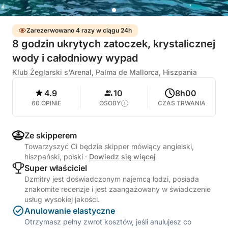
Zarezerwowano 4 razy w ciągu 24h
8 godzin ukrytych zatoczek, krystalicznej
wody i całodniowy wypad
Klub Żeglarski s'Arenal, Palma de Mallorca, Hiszpania
4.9
10
8h00
60 OPINIE
OSOBY
CZAS TRWANIA
Ze skipperem
Towarzyszyć Ci będzie skipper mówiący angielski,
hiszpański, polski
·
Dowiedz się więcej
Super właściciel
Dzmitry jest doświadczonym najemcą łodzi, posiada
znakomite recenzje i jest zaangażowany w świadczenie
usług wysokiej jakości.
Anulowanie elastyczne
Otrzymasz pełny zwrot kosztów, jeśli anulujesz co