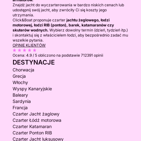
Znajdź jacht do wyczarterowania w bardzo niskich cenach lub
udostępnij swój jacht, aby zwróciły Ci się koszty jego
utrzymania.
Click&Boat proponuje czarter
jachtu żeglowego, łodzi
motorowej, łodzi RIB (ponton), barek, katamaranów czy
skuterów wodnych.
Wybierz dowolny termin (dzień, tydzień itp.)
i skontaktuj się z właścicielem łodzi, aby bezpośrednio zadać mu
wszelkie pytania.
OPINIE KLIENTÓW
Ocena:
4.9 / 5
obliczono na podstawie 712391 opinii
DESTYNACJE
Chorwacja
Grecja
Włochy
Wyspy Kanaryjskie
Baleary
Sardynia
Francja
Czarter Jacht żaglowy
Czarter Łódź motorowa
Czarter Katamaran
Czarter Ponton RIB
Czarter Jacht luksusowy