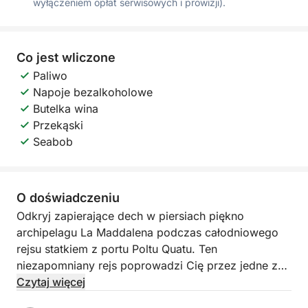
wyłączeniem opłat serwisowych i prowizji).
Co jest wliczone
Paliwo
Napoje bezalkoholowe
Butelka wina
Przekąski
Seabob
O doświadczeniu
Odkryj zapierające dech w piersiach piękno
archipelagu La Maddalena podczas całodniowego
rejsu statkiem z portu Poltu Quatu. Ten
niezapomniany rejs poprowadzi Cię przez jedne z
najpiękniejszych wysp i turkusowych wód Sardynii.
Czytaj więcej