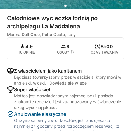
Całodniowa wycieczka łodzią po
archipelagu La Maddalena
Marina Dell'Orso, Poltu Quatu, Italy
4.9
9
8h00
16 OPINIE
OSOBY
CZAS TRWANIA
Z właścicielem jako kapitanem
Będziesz towarzyszony przez właściciela, który mówi w
angielski, włoski.
·
Dowiedz się więcej
Super właściciel
Matteo jest doświadczonym najemcą łodzi, posiada
znakomite recenzje i jest zaangażowany w świadczenie
usług wysokiej jakości.
Anulowanie elastyczne
Otrzymasz pełny zwrot kosztów, jeśli anulujesz co
najmniej 24 godziny przed rozpoczęciem rezerwacji (z