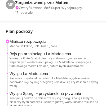
W ciągu dnia zwiedzisz słynne wyspy La
Zorganizowane przez Matteo
MP
Maddalena, Spargi i Budelli, znane z krystalicznie
Zweryfikowana łódź
·
Super Wynajmujący ·
17 recenzje
czystych wód, ukrytych zatoczek i dziewiczej
przyrody. Zatrzymaj się na kilka przystanków na
pływanie, aby zanurzyć się w szmaragdowym
morzu, zrelaksować się w śródziemnomorskim
Plan podróży
słońcu i podziwiać spektakularne krajobrazy tego
Miejsce rozpoczęcia:
chronionego parku morskiego.
Marina Dell'Orso, Poltu Quatu, Italia
Jednym z głównych punktów programu jest postój
Rejs po archipelagu La Maddalena
Wyrusz z Poltu Quatu i ciesz się malowniczym rejsem po
w pobliżu wyspy Budelli, słynącej z kultowej
wspaniałych wodach archipelagu La Maddalena, słynącego z
Różowej Plaży i niesamowitych kolorów otaczającej
turkusowego morza i dzikich, naturalnych krajobrazów.
ją laguny. Wyspa Spargi oferuje również piękne
Wyspa La Maddalena
miejsca do pływania i relaksu wśród dziewiczej
Pierwszy przystanek w pobliżu La Maddalena, gdzie można
przyrody.
podziwiać piękną linię brzegową i cieszyć się krystalicznie czystą
wodą.
Podczas rejsu możesz zrelaksować się na
Wyspa Spargi – przystanek na pływanie
Kontynuuj podróż na dziewiczą wyspę Spargi, znaną z białych,
pokładzie, delektując się napojami
piaszczystych zatoczek i szmaragdowej wody. Idealne miejsce na
bezalkoholowymi, przekąskami i butelką wina, a
pływanie i relaks.