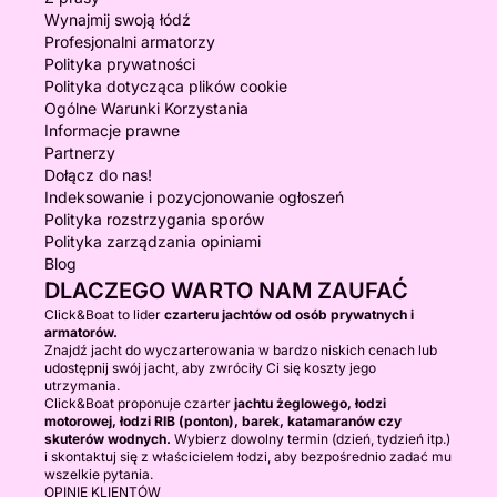
Wynajmij swoją łódź
Profesjonalni armatorzy
Polityka prywatności
Polityka dotycząca plików cookie
Ogólne Warunki Korzystania
Informacje prawne
Partnerzy
Dołącz do nas!
Indeksowanie i pozycjonowanie ogłoszeń
Polityka rozstrzygania sporów
Polityka zarządzania opiniami
Blog
DLACZEGO WARTO NAM ZAUFAĆ
Click&Boat to lider
czarteru jachtów od osób prywatnych i
armatorów.
Znajdź jacht do wyczarterowania w bardzo niskich cenach lub
udostępnij swój jacht, aby zwróciły Ci się koszty jego
utrzymania.
Click&Boat proponuje czarter
jachtu żeglowego, łodzi
motorowej, łodzi RIB (ponton), barek, katamaranów czy
skuterów wodnych.
Wybierz dowolny termin (dzień, tydzień itp.)
i skontaktuj się z właścicielem łodzi, aby bezpośrednio zadać mu
wszelkie pytania.
OPINIE KLIENTÓW