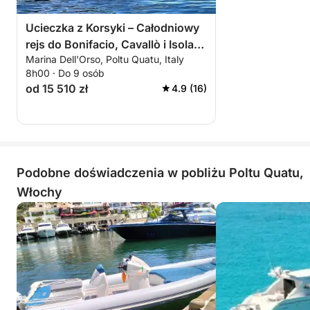
Ucieczka z Korsyki – Całodniowy
rejs do Bonifacio, Cavallò i Isola
Marina Dell'Orso, Poltu Quatu, Italy
Piana
8h00 · Do 9 osób
od 15 510 zł
4.9 (16)
Podobne doświadczenia w pobliżu Poltu Quatu,
Włochy