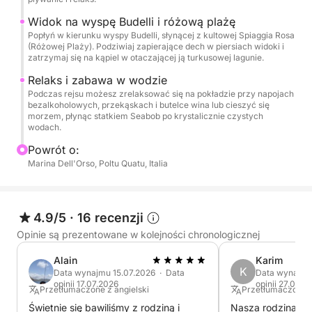
także odkrywać krystalicznie czyste wody,
Widok na wyspę Budelli i różową plażę
korzystając z łodzi Seabob, aby przeżyć
Popłyń w kierunku wyspy Budelli, słynącej z kultowej Spiaggia Rosa
niezapomniane i pełne wrażeń morskie
(Różowej Plaży). Podziwiaj zapierające dech w piersiach widoki i
zatrzymaj się na kąpiel w otaczającej ją turkusowej lagunie.
doświadczenie.
Relaks i zabawa w wodzie
Podczas rejsu możesz zrelaksować się na pokładzie przy napojach
Ten całodniowy rejs to idealny sposób na odkrycie
bezalkoholowych, przekąskach i butelce wina lub cieszyć się
magii archipelagu La Maddalena, łączący relaks,
morzem, płynąc statkiem Seabob po krystalicznie czystych
wodach.
pływanie i zapierające dech w piersiach krajobrazy
jednego z najpiękniejszych regionów Sardynii.
Powrót o:
Marina Dell'Orso, Poltu Quatu, Italia
4.9/5
·
16 recenzji
Opinie są prezentowane w kolejności chronologicznej
Alain
Karim
K
Data wynajmu 15.07.2026 · Data
Data wynajmu
opinii 17.07.2026
opinii 27.07.2
Przetłumaczone z angielski
Przetłumaczone z
Świetnie się bawiliśmy z rodziną i
Nasza rodzina sp