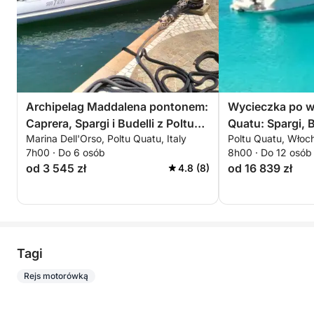
Archipelag Maddalena pontonem:
Wycieczka po w
Caprera, Spargi i Budelli z Poltu
Quatu: Spargi, B
Marina Dell'Orso, Poltu Quatu, Italy
Poltu Quatu, Włoc
Quatu
Maddalena
7h00 · Do 6 osób
8h00 · Do 12 osób
od 3 545 zł
od 16 839 zł
4.8 (8)
Tagi
Rejs motorówką