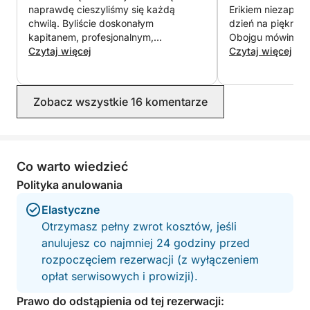
naprawdę cieszyliśmy się każdą
Erikiem niezapom
chwilą. Byliście doskonałym
dzień na pięknym
kapitanem, profesjonalnym,
Obojgu mówimy gr
przyjaznym i zawsze dbającym o nasz
Czytaj więcej
nad nami z taką z
Czytaj więcej
komfort. Łódź była w doskonałym
szczerością. Wsz
stanie, lunch był wspaniały, a miejsca,
najlepszego. KL
które wybraliście, absolutnie
Zobacz wszystkie 16 komentarze
przepiękne. To był jeden z
najważniejszych momentów naszej
podróży i gorąco polecamy Was
każdemu, kto szuka niezapomnianego
dnia na wodzie. Jeszcze raz
Co warto wiedzieć
dziękujemy, Marco i Matteo. Mamy
Polityka anulowania
nadzieję, że zobaczymy się ponownie
w przyszłości!
Elastyczne
Otrzymasz pełny zwrot kosztów, jeśli
anulujesz co najmniej 24 godziny przed
rozpoczęciem rezerwacji (z wyłączeniem
opłat serwisowych i prowizji).
Prawo do odstąpienia od tej rezerwacji: