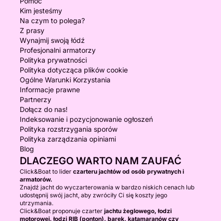
Pomoc
Kim jesteśmy
Na czym to polega?
Z prasy
Wynajmij swoją łódź
Profesjonalni armatorzy
Polityka prywatności
Polityka dotycząca plików cookie
Ogólne Warunki Korzystania
Informacje prawne
Partnerzy
Dołącz do nas!
Indeksowanie i pozycjonowanie ogłoszeń
Polityka rozstrzygania sporów
Polityka zarządzania opiniami
Blog
DLACZEGO WARTO NAM ZAUFAĆ
Click&Boat to lider
czarteru jachtów od osób prywatnych i
armatorów.
Znajdź jacht do wyczarterowania w bardzo niskich cenach lub
udostępnij swój jacht, aby zwróciły Ci się koszty jego
utrzymania.
Click&Boat proponuje czarter
jachtu żeglowego, łodzi
motorowej, łodzi RIB (ponton), barek, katamaranów czy