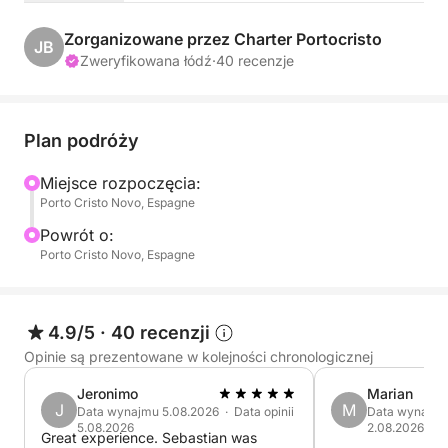
Podziwiaj różowo-pomarańczowe niebo, złote
Zorganizowane przez Charter Portocristo
JB
refleksy na wodzie i spokój spokojnego morza o
Zweryfikowana łódź
·
40 recenzje
zachodzie słońca. Paddleboarding, snorkeling,
przekąski na pokładzie... wszystko, czego
potrzebujesz, aby zakończyć idealny dzień!
Plan podróży
Na pokładzie: nielimitowane napoje, lokalne
Miejsce rozpoczęcia:
Porto Cristo Novo, Espagne
przekąski, sprzęt do sportów wodnych. Zadbamy o
wszystko; Ty po prostu musisz się cieszyć.
Powrót o:
Porto Cristo Novo, Espagne
Stwórz magiczne wspomnienia u wybrzeży Majorki.
Zarezerwuj miejsce na niezapomniany rejs o
zachodzie słońca!
4.9/5
·
40 recenzji
Opinie są prezentowane w kolejności chronologicznej
Jeronimo
Marian
J
M
Data wynajmu 5.08.2026 · Data opinii
Data wynajmu 
5.08.2026
2.08.2026
Great experience. Sebastian was