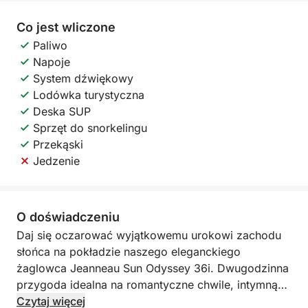
Co jest wliczone
Paliwo
Napoje
System dźwiękowy
Lodówka turystyczna
Deska SUP
Sprzęt do snorkelingu
Przekąski
Jedzenie
O doświadczeniu
Daj się oczarować wyjątkowemu urokowi zachodu
słońca na pokładzie naszego eleganckiego
żaglowca Jeanneau Sun Odyssey 36i. Dwugodzinna
przygoda idealna na romantyczne chwile, intymną
uroczystość lub spokojne zakończenie dnia.
Czytaj więcej