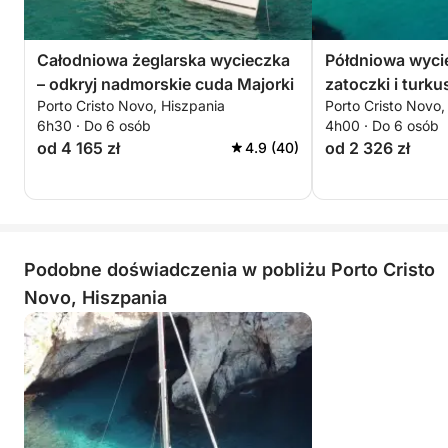
Całodniowa żeglarska wycieczka
Półdniowa wycie
– odkryj nadmorskie cuda Majorki
zatoczki i turk
Porto Cristo Novo, Hiszpania
Porto Cristo Novo,
odkrycia
6h30 · Do 6 osób
4h00 · Do 6 osób
od 4 165 zł
od 2 326 zł
4.9 (40)
Podobne doświadczenia w pobliżu Porto Cristo
Novo, Hiszpania