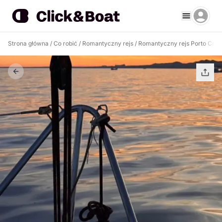
Strona główna
/
Co robić
/
Romantyczny rejs
/
Romantyczny rejs Porto Cris