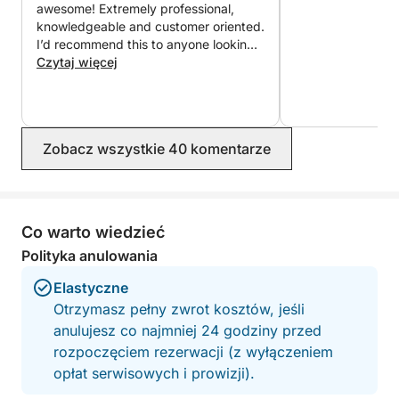
awesome! Extremely professional,
knowledgeable and customer oriented.
I’d recommend this to anyone looking
to charter with the right captain.
Czytaj więcej
Zobacz wszystkie 40 komentarze
Co warto wiedzieć
Polityka anulowania
Elastyczne
Otrzymasz pełny zwrot kosztów, jeśli
anulujesz co najmniej 24 godziny przed
rozpoczęciem rezerwacji (z wyłączeniem
opłat serwisowych i prowizji).