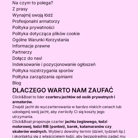
Na czym to polega?
Z prasy
Wynajmij swoją łódź
Profesjonalni armatorzy
Polityka prywatności
Polityka dotycząca plików cookie
Ogólne Warunki Korzystania
Informacje prawne
Partnerzy
Dołącz do nas!
Indeksowanie i pozycjonowanie ogłoszeń
Polityka rozstrzygania sporów
Polityka zarządzania opiniami
Blog
DLACZEGO WARTO NAM ZAUFAĆ
Click&Boat to lider
czarteru jachtów od osób prywatnych i
armatorów.
Znajdź jacht do wyczarterowania w bardzo niskich cenach lub
udostępnij swój jacht, aby zwróciły Ci się koszty jego
utrzymania.
Click&Boat proponuje czarter
jachtu żeglowego, łodzi
motorowej, łodzi RIB (ponton), barek, katamaranów czy
skuterów wodnych.
Wybierz dowolny termin (dzień, tydzień itp.)
i skontaktuj się z właścicielem łodzi, aby bezpośrednio zadać mu