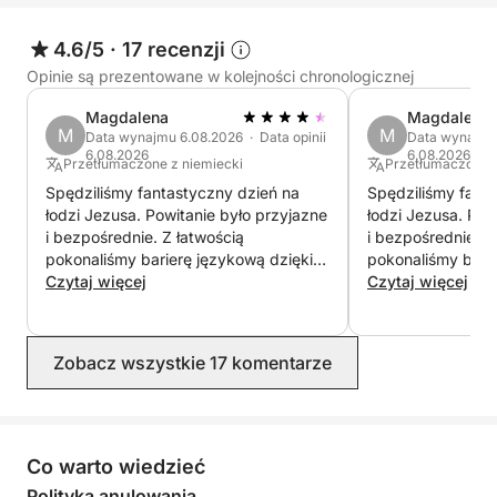
4.6/5
·
17 recenzji
Opinie są prezentowane w kolejności chronologicznej
Magdalena
Magdalena
M
M
Data wynajmu 6.08.2026 · Data opinii
Data wynajmu 
6.08.2026
6.08.2026
Przetłumaczone z niemiecki
Przetłumaczone z
Spędziliśmy fantastyczny dzień na
Spędziliśmy fant
łodzi Jezusa. Powitanie było przyjazne
łodzi Jezusa. Pow
i bezpośrednie. Z łatwością
i bezpośrednie. Z
pokonaliśmy barierę językową dzięki
pokonaliśmy bari
aplikacji do tłumaczenia i odrobinie
Czytaj więcej
aplikacji do tłuma
Czytaj więcej
humoru. Stosunek ceny do jakości jest
humoru. Stosunek ceny do jakości jest
doskonały. Zaliczka została zwrócona
doskonały. Zalic
bez problemu. Chętnie
bez problemu. Chętnie
Zobacz wszystkie 17 komentarze
zarezerwowalibyśmy łódź ponownie w
zarezerwowaliby
przyszłym roku! :-)
przyszłym roku! :
Co warto wiedzieć
Polityka anulowania