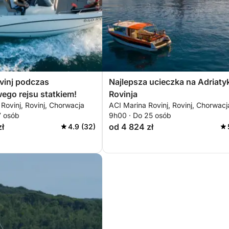
vinj podczas
Najlepsza ucieczka na Adriaty
ego rejsu statkiem!
Rovinja
Rovinj, Rovinj, Chorwacja
ACI Marina Rovinj, Rovinj, Chorwacj
7 osób
9h00 · Do 25 osób
zł
od 4 824 zł
4.9 (32)