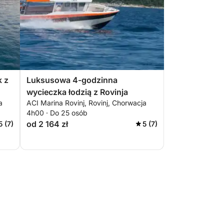
k z
Luksusowa 4-godzinna
wycieczka łodzią z Rovinja
a
ACI Marina Rovinj, Rovinj, Chorwacja
4h00 · Do 25 osób
od 2 164 zł
5 (7)
5 (7)