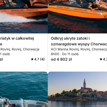
riatyk w całkowitej
Odkryj ukryte zatoki i
e
szmaragdowe wyspy Chorwacj
Rovinj, Rovinj, Chorwacja
ACI Marina Rovinj, Rovinj, Chorwacj
11 osób
8h00 · Do 11 osób
zł
od 4 802 zł
4.7 (4)
4.