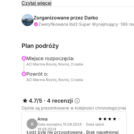
się na słońcu na pokładzie, nurkowanie w ustron
Czytaj więcej
panoramicznych widoków na Adriatyk, ta wyciecz
odkrywania.
Zorganizowane przez Darko
Zweryfikowana łódź
·
Super Wynajmujący ·
189 re
Pozostawiając za sobą urok portu w Rovinju, po
wybrzeży Istrii we własnym tempie. Na pokładz
Plan podróży
Maxuma będziesz mieć idealną platformę do odk
docierając do wielu malowniczych miejsc, które 
Miejsce rozpoczęcia:
podróżnych.
ACI Marina Rovinj, Rovinj, Croatia
Powrót o:
Każda wycieczka jest w pełni spersonalizowana,
ACI Marina Rovinj, Rovinj, Croatia
będzie dokładnie taki, jak sobie wyobrażałeś. 
zachwycające wyspy archipelagu Rovinj, sekretne 
wybrzeża.
4.7/5
·
4 recenzji
Opinie są prezentowane w kolejności chronologicznej
W ciągu dnia możesz skorzystać z różnorodnych a
Anna
A
Pływanie w spokojnych, czystych wodach prywa
Data wynajmu 15.08.2024 · Data opinii
19.08.2024
Łódź była nie przygotowana . Brak napełnionej