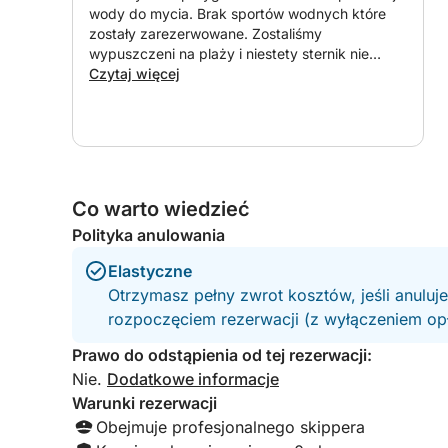
wody do mycia. Brak sportów wodnych które
Snorkeling, aby odkryć lokalne życie morskie
zostały zarezerwowane. Zostaliśmy
wypuszczeni na plaży i niestety sternik nie
Rejs obok szmaragdowych wysp i malowniczych
potrafił nas odebrać w tym samym miejscu. Po
Czytaj więcej
przeszło godzinie przyjechał po nas samochód
Opcjonalne sporty wodne dla tych, którzy szuka
którym jechaliśmy przeszło 30 min. Straciliśmy
ok 2 godziny , które nie zostały nam oddane.
życzenie)
To, co wyróżnia to doświadczenie, to połączenie
Co warto wiedzieć
obsługą dbającą o Twój komfort. Maxum został z
lub rodzinach, oferując mnóstwo miejsca zarówno
Polityka anulowania
relaks. Dzięki swobodzie planowania własnej tras
Elastyczne
obsłudze, ta całodniowa przygoda jest jednym z
Otrzymasz pełny zwrot kosztów, jeśli anuluj
odkrycie magii Adriatyku.
rozpoczęciem rezerwacji (z wyłączeniem opła
Prawo do odstąpienia od tej rezerwacji:
Nie.
Dodatkowe informacje
Warunki rezerwacji
Obejmuje profesjonalnego skippera