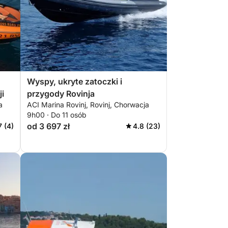
Wyspy, ukryte zatoczki i
i
przygody Rovinja
a
ACI Marina Rovinj, Rovinj, Chorwacja
9h00 · Do 11 osób
od 3 697 zł
7 (4)
4.8 (23)