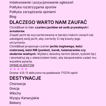
Indeksowanie i pozycjonowanie ogłoszeń
Polityka rozstrzygania sporów
Polityka zarządzania opiniami
Blog
DLACZEGO WARTO NAM ZAUFAĆ
Click&Boat to lider
czarteru jachtów od osób prywatnych i
armatorów.
Znajdź jacht do wyczarterowania w bardzo niskich cenach lub
udostępnij swój jacht, aby zwróciły Ci się koszty jego
utrzymania.
Click&Boat proponuje czarter
jachtu żeglowego, łodzi
motorowej, łodzi RIB (ponton), barek, katamaranów czy
skuterów wodnych.
Wybierz dowolny termin (dzień, tydzień itp.)
i skontaktuj się z właścicielem łodzi, aby bezpośrednio zadać mu
wszelkie pytania.
OPINIE KLIENTÓW
Ocena:
4.9 / 5
obliczono na podstawie 711274 opinii
DESTYNACJE
Chorwacja
Grecja
Włochy
Wyspy Kanaryjskie
Baleary