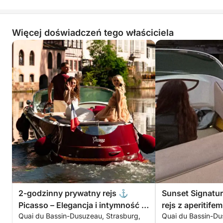
Więcej doświadczeń tego właściciela
2-godzinny prywatny rejs ⚓
Sunset Signatur
Picasso – Elegancja i intymność w
rejs z aperitife
Quai du Bassin-Dusuzeau, Strasburg,
Quai du Bassin-Du
Strasburgu
słońca i zdjęcia