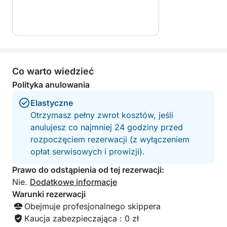
spersonalizowaną i niezapomnianą wycieczkę.
⸻
🍾 OPCJE
Co warto wiedzieć
Aby uczynić Twoje wrażenia jeszcze
Polityka anulowania
przyjemniejszymi:
Elastyczne
Otrzymasz pełny zwrot kosztów, jeśli
• Aperitif na pokładzie (wino musujące + aperitif):
anulujesz co najmniej 24 godziny przed
+45 €
rozpoczęciem rezerwacji (z wyłączeniem
opłat serwisowych i prowizji).
• Spersonalizowana organizacja wydarzeń na
życzenie (urodziny, niespodzianka, sesja zdjęciowa
Prawo do odstąpienia od tej rezerwacji:
itp.)
Nie.
Dodatkowe informacje
Warunki rezerwacji
Obejmuje profesjonalnego skippera
Kaucja zabezpieczająca : 0 zł