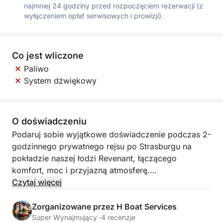
najmniej 24 godziny przed rozpoczęciem rezerwacji (z
wyłączeniem opłat serwisowych i prowizji).
Co jest wliczone
Paliwo
System dźwiękowy
O doświadczeniu
Podaruj sobie wyjątkowe doświadczenie podczas 2-
godzinnego prywatnego rejsu po Strasburgu na
pokładzie naszej łodzi Revenant, łączącego
komfort, moc i przyjazną atmosferę.
Czytaj więcej
Przestronniejszy i bardziej dynamiczny Revenant to
idealne miejsce na spędzenie niezapomnianych
Zorganizowane przez H Boat Services
chwil z przyjaciółmi, rodziną lub na świętowanie
Super Wynajmujący ·
4 recenzje