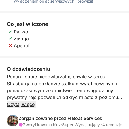
wyłączeniem opłat serwisowych i prowizji).
Co jest wliczone
Paliwo
Załoga
Aperitif
O doświadczeniu
Podaruj sobie niepowtarzalną chwilę w sercu
Strasburga na pokładzie statku o wyrafinowanym i
ponadczasowym wzornictwie. Ten dwugodzinny
prywatny rejs pozwoli Ci odkryć miasto z poziomu
kanałów, w atmosferze zarówno spokojnej, jak i
Czytaj więcej
ekskluzywnej. Porwani pluskiem wody i komfortem
łodzi, przeżyją Państwo niezapomnianą podróż
Zorganizowane przez H Boat Services
pomiędzy dziedzictwem, elegancją i intymnością.
Zweryfikowana łódź
·
Super Wynajmujący ·
4 recenzje