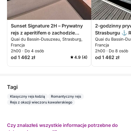
Sunset Signature 2H – Prywatny
2-godzinny pry
rejs z aperitifem o zachodzie
Strasburgu ⚓ R
Quai du Bassin-Dusuzeau, Strasburg,
Quai du Bassin-Du
słońca i zdjęciami (Picasso)
ekskluzywne do
Francja
Francja
sternikiem
2h00 · Do 4 osób
2h00 · Do 8 osób
od 1 462 zł
od 1 462 zł
4.9 (4)
Tagi
Klasyczny rejs łodzią
Romantyczny rejs
Rejs z okazji wieczoru kawalerskiego
Czy znalazłeś wszystkie informacje potrzebne do