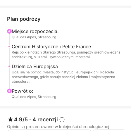
Podczas tego rejsu rzeką będziesz mieć okazję
podziwiać malownicze krajobrazy i wyjątkowe
Plan podróży
widoki na skarby stolicy Alzacji. Spokojny rytm rejsu
pozwala na podziwianie architektury, zabytkowych
Miejsce rozpoczęcia:
Quai des Alpes, Strasbourg
mostów i miejsc przesiąkniętych historią, a
jednocześnie delektowanie się chwilą.
Centrum Historyczne i Petite France
Rejs po klejnotach Starego Strasburga, pomiędzy średniowieczną
architekturą, śluzami i symbolicznymi mostami.
To, co czyni to doświadczenie wyjątkowym, to
subtelne połączenie komfortu, autentyczności i
Dzielnica Europejska
Udaj się na północ miasta, do instytucji europejskich i kościoła
estetyki. Łódź uwodzi swoimi klasycznymi liniami i
prawosławnego, gdzie panuje bardziej zielona i majestatyczna
przytulną atmosferą, idealną na romantyczną
atmosfera.
wycieczkę, chwilę z rodziną lub elegancki wypad ze
Powrót o:
znajomymi. Opcjonalnie możesz urozmaicić swój
Quai des Alpes, Strasbourg
rejs aperitifem składającym się z crémant i
pieczywa-niespodzianki (45 €). Kapitan, serdeczny i
dyskretny, dostosuje rejs do Państwa życzeń.
4.9/5
·
4 recenzji
Oryginalny, kameralny i niezwykle szykowny sposób
Opinie są prezentowane w kolejności chronologicznej
na ponowne odkrycie Strasburga.