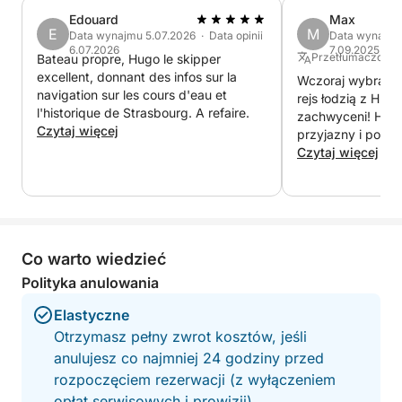
Edouard
Max
E
M
Data wynajmu 5.07.2026 · Data opinii
Data wynajmu 
6.07.2026
7.09.2025
Przetłumaczone z
Bateau propre, Hugo le skipper
excellent, donnant des infos sur la
Wczoraj wybraliś
navigation sur les cours d'eau et
rejs łodzią z Hugo
l'historique de Strasbourg. A refaire.
zachwyceni! Hugo
Czytaj więcej
przyjazny i poka
naprawdę wyjątk
Czytaj więcej
odbył się punktual
i bardzo zadbana
poczuliśmy się ko
nam zdjęcia po dr
nam później na p
Co warto wiedzieć
sposób na zwiedza
na wodzie. Gorąc
Polityka anulowania
zrobilibyśmy to 
Elastyczne
wahania!
Otrzymasz pełny zwrot kosztów, jeśli
anulujesz co najmniej 24 godziny przed
rozpoczęciem rezerwacji (z wyłączeniem
opłat serwisowych i prowizji).