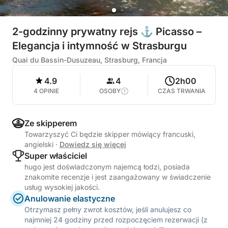
2-godzinny prywatny rejs ⚓ Picasso –
Elegancja i intymność w Strasburgu
Quai du Bassin-Dusuzeau, Strasburg, Francja
4.9
4
2h00
4 OPINIE
OSOBY
CZAS TRWANIA
Ze skipperem
Towarzyszyć Ci będzie skipper mówiący francuski,
angielski
·
Dowiedz się więcej
Super właściciel
hugo jest doświadczonym najemcą łodzi, posiada
znakomite recenzje i jest zaangażowany w świadczenie
usług wysokiej jakości.
Anulowanie elastyczne
Otrzymasz pełny zwrot kosztów, jeśli anulujesz co
najmniej 24 godziny przed rozpoczęciem rezerwacji (z