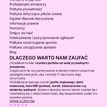
Profesjonalni armatorzy
Polityka prywatności
Polityka dotycząca plików cookie
Ogólne Warunki Korzystania
Informacje prawne
Partnerzy
Dołącz do nas!
Indeksowanie i pozycjonowanie ogłoszeń
Polityka rozstrzygania sporów
Polityka zarządzania opiniami
Blog
DLACZEGO WARTO NAM ZAUFAĆ
Click&Boat to lider
czarteru jachtów od osób prywatnych i
armatorów.
Znajdź jacht do wyczarterowania w bardzo niskich cenach lub
udostępnij swój jacht, aby zwróciły Ci się koszty jego
utrzymania.
Click&Boat proponuje czarter
jachtu żeglowego, łodzi
motorowej, łodzi RIB (ponton), barek, katamaranów czy
skuterów wodnych.
Wybierz dowolny termin (dzień, tydzień itp.)
i skontaktuj się z właścicielem łodzi, aby bezpośrednio zadać mu
wszelkie pytania.
OPINIE KLIENTÓW