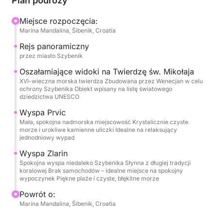
Plan podróży
Wejdziesz na pokład pięknej, tradycyjnej,
drewnianej łodzi, pełnej śródziemnomorskiego
Miejsce rozpoczęcia:
Marina Mandalina, Šibenik, Croatia
charakteru i uroku. Przestronna i wygodna, oferuje
mnóstwo miejsca do relaksu, opalania się, rozmów
Rejs panoramiczny
lub po prostu obserwowania przepływającego
przez miasto Szybenik
wybrzeża. Rejs zazwyczaj rozpoczyna się w
Oszałamiające widoki na Twierdzę św. Mikołaja
Szybeniku, ale punkt wyjścia i godzina są elastyczne
XVI-wieczna morska twierdza Zbudowana przez Wenecjan w celu
ochrony Szybenika Obiekt wpisany na listę światowego
— to Twój dzień.
dziedzictwa UNESCO
Wyspa Prvic
Po wypłynięciu łodzi z portu przepłyniesz obok
Mała, spokojna nadmorska miejscowość Krystalicznie czyste
historycznej panoramy Szybenika i imponującej
morze i urokliwe kamienne uliczki Idealne na relaksujący
Twierdzy św. Mikołaja. Stamtąd wyspy wzywają.
jednodniowy wypad
Możesz zatrzymać się w miejscowości Prvić lub
Wyspa Zlarin
Zlarin na spokojny spacer, kawę nad morzem lub po
Spokojna wyspa niedaleko Szybenika Słynna z długiej tradycji
koralowej Brak samochodów – idealne miejsce na spokojny
prostu, by chłonąć relaksującą wyspiarską
wypoczynek Piękne plaże i czyste, błękitne morze
atmosferę. Później kotwica opada w spokojnej
Powrót o:
zatoce, gdzie woda jest czysta, spokojna i
Marina Mandalina, Šibenik, Croatia
zachęcająca – idealna do pływania, snurkowania lub