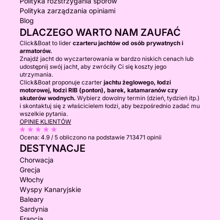
Polityka rozstrzygania sporów
Polityka zarządzania opiniami
Blog
DLACZEGO WARTO NAM ZAUFAĆ
Click&Boat to lider
czarteru jachtów od osób prywatnych i
armatorów.
Znajdź jacht do wyczarterowania w bardzo niskich cenach lub
udostępnij swój jacht, aby zwróciły Ci się koszty jego
utrzymania.
Click&Boat proponuje czarter
jachtu żeglowego, łodzi
motorowej, łodzi RIB (ponton), barek, katamaranów czy
skuterów wodnych.
Wybierz dowolny termin (dzień, tydzień itp.)
i skontaktuj się z właścicielem łodzi, aby bezpośrednio zadać mu
wszelkie pytania.
OPINIE KLIENTÓW
Ocena:
4.9 / 5
obliczono na podstawie 713471 opinii
DESTYNACJE
Chorwacja
Grecja
Włochy
Wyspy Kanaryjskie
Baleary
Sardynia
Francja