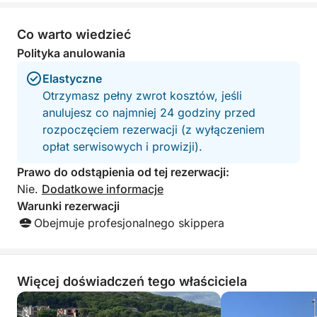
po prostu do dryfowania w słońcu.
Co warto wiedzieć
Na pokładzie znajdziesz wszystko, czego
potrzebujesz do komfortu: leżaki, słodką wodę,
Polityka anulowania
małą kuchnię, toaletę i sprzęt do snurkowania.
Elastyczne
Otrzymasz pełny zwrot kosztów, jeśli
Bez sztywnego harmonogramu. Bez pośpiechu.
anulujesz co najmniej 24 godziny przed
rozpoczęciem rezerwacji (z wyłączeniem
Po prostu relaksujący dzień na morzu,
opłat serwisowych i prowizji).
ukształtowany całkowicie wokół Ciebie.
Prawo do odstąpienia od tej rezerwacji:
Nie.
Dodatkowe informacje
Warunki rezerwacji
Obejmuje profesjonalnego skippera
Więcej doświadczeń tego właściciela