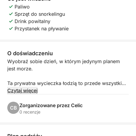
Paliwo
Sprzęt do snorkelingu
Drink powitalny
Przystanek na pływanie
O doświadczeniu
Wyobraź sobie dzień, w którym jedynym planem
jest morze.
Ta prywatna wycieczka łodzią to przede wszystkim
zwolnienie tempa, cieszenie się dobrym
Czytaj więcej
towarzystwem i odkrywanie wysp we własnym
rytmie. Niezależnie od tego, czy spędzasz czas z
Zorganizowane przez Celic
CB
rodziną, świętujesz z przyjaciółmi, czy organizujesz
0 recenzje
coś wyjątkowego dla swojego zespołu, dzień
potoczy się dokładnie tak, jak sobie tego życzysz.