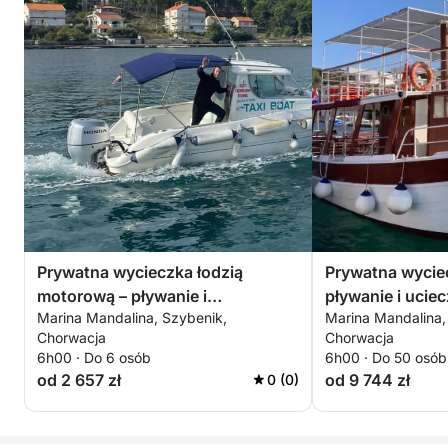
Prywatna wycieczka łodzią
Prywatna wyciec
motorową – pływanie i
pływanie i ucie
Marina Mandalina, Szybenik,
Marina Mandalina,
podziwianie wysp
Chorwacja
Chorwacja
6h00 · Do 6 osób
6h00 · Do 50 osób
od 2 657 zł
od 9 744 zł
0 (0)