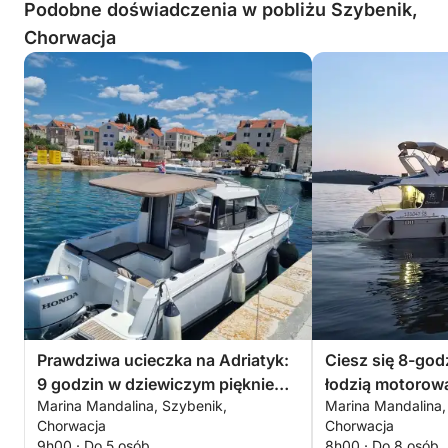
Podobne doświadczenia w pobliżu Szybenik,
Chorwacja
Prawdziwa ucieczka na Adriatyk:
Ciesz się 8-go
9 godzin w dziewiczym pięknie
łodzią motorow
Marina Mandalina, Szybenik,
Marina Mandalina,
Szybenika
Chorwacja
Chorwacja
9h00 · Do 5 osób
8h00 · Do 8 osób