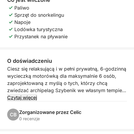
Paliwo
Sprzęt do snorkelingu
Napoje
Lodówka turystyczna
Przystanek na pływanie
O doświadczeniu
Ciesz się relaksującą i w pełni prywatną, 6-godzinną
wycieczką motorówką dla maksymalnie 6 osób,
zaprojektowaną z myślą o tych, którzy chcą
zwiedzać archipelag Szybenik we własnym tempie.
Niezależnie od tego, czy podróżujesz z rodziną,
Czytaj więcej
przyjaciółmi, czy we dwoje, ta wycieczka oferuje
idealną równowagę między malowniczym rejsem,
Zorganizowane przez Celic
CB
pływaniem i spokojem wyspy.
0 recenzje
Wypłynięcie z Szybenika lub innej preferowanej