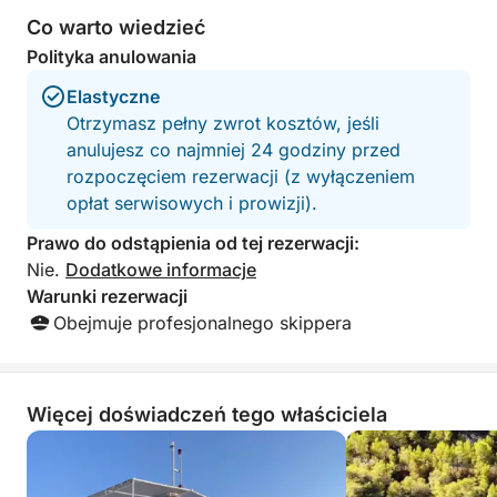
Co warto wiedzieć
Ta prywatna wycieczka stawia na elastyczność –
Polityka anulowania
możesz poświęcić więcej czasu na pływanie,
zwiedzanie wyspiarskiej wioski lub po prostu relaks
Elastyczne
na łodzi, ciesząc się adriatyckim słońcem. Bez
Otrzymasz pełny zwrot kosztów, jeśli
tłumów i sztywnego harmonogramu, dzień upływa
anulujesz co najmniej 24 godziny przed
zgodnie z Twoimi życzeniami.
rozpoczęciem rezerwacji (z wyłączeniem
opłat serwisowych i prowizji).
Idealna dla gości poszukujących prywatności,
Prawo do odstąpienia od tej rezerwacji:
komfortu i autentycznego skakania po wyspach, ta
Nie.
Dodatkowe informacje
wycieczka motorówką oferuje prawdziwie osobisty
Warunki rezerwacji
sposób na odkrywanie piękna wybrzeża Szybenika.
Obejmuje profesjonalnego skippera
Więcej doświadczeń tego właściciela