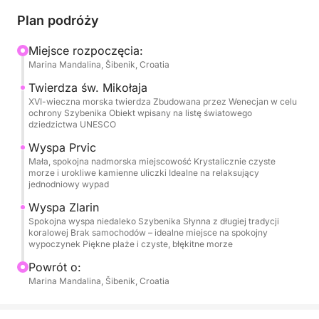
lokalizacji, z elastycznym czasem rozpoczęcia,
Plan podróży
dopasowanym do Twojego harmonogramu. Po
wypłynięciu z portu będziesz podziwiać
Miejsce rozpoczęcia:
Marina Mandalina, Šibenik, Croatia
panoramiczne widoki na zabytkowe miasto
Szybenik i imponującą Twierdzę św. Mikołaja,
Twierdza św. Mikołaja
zabytkową twierdzę wpisaną na listę UNESCO,
XVI-wieczna morska twierdza Zbudowana przez Wenecjan w celu
ochrony Szybenika Obiekt wpisany na listę światowego
strzegącą wejścia do kanału.
dziedzictwa UNESCO
Wyspa Prvic
Wycieczka prowadzi dalej w kierunku urokliwych
Mała, spokojna nadmorska miejscowość Krystalicznie czyste
wysp Prvić i Zlarin, znanych z autentycznej
morze i urokliwe kamienne uliczki Idealne na relaksujący
jednodniowy wypad
dalmatyńskiej atmosfery, spokojnych nabrzeży i
krystalicznie czystej wody. Po drodze Twój skipper
Wyspa Zlarin
zakotwiczy w pięknych, zacisznych zatokach, dając
Spokojna wyspa niedaleko Szybenika Słynna z długiej tradycji
koralowej Brak samochodów – idealne miejsce na spokojny
Ci mnóstwo czasu na pływanie, dryfowanie i relaks
wypoczynek Piękne plaże i czyste, błękitne morze
w otoczeniu dziewiczej przyrody. W cenę wliczony
Powrót o:
jest sprzęt do snorkelingu (maska i rurka), dzięki
Marina Mandalina, Šibenik, Croatia
czemu możesz odkrywać podwodny świat w
spokojnym, przejrzystym morzu.