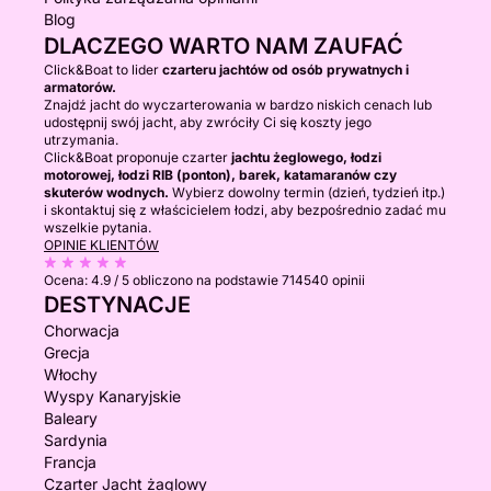
Blog
DLACZEGO WARTO NAM ZAUFAĆ
Click&Boat to lider
czarteru jachtów od osób prywatnych i
armatorów.
Znajdź jacht do wyczarterowania w bardzo niskich cenach lub
udostępnij swój jacht, aby zwróciły Ci się koszty jego
utrzymania.
Click&Boat proponuje czarter
jachtu żeglowego, łodzi
motorowej, łodzi RIB (ponton), barek, katamaranów czy
skuterów wodnych.
Wybierz dowolny termin (dzień, tydzień itp.)
i skontaktuj się z właścicielem łodzi, aby bezpośrednio zadać mu
wszelkie pytania.
OPINIE KLIENTÓW
Ocena:
4.9 / 5
obliczono na podstawie 714540 opinii
DESTYNACJE
Chorwacja
Grecja
Włochy
Wyspy Kanaryjskie
Baleary
Sardynia
Francja
Czarter Jacht żaglowy