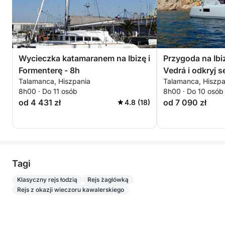
Wycieczka katamaranem na Ibizę i
Przygoda na Ibi
Formenterę - 8h
Vedrá i odkryj s
Talamanca, Hiszpania
Talamanca, Hiszpa
8h00 · Do 11 osób
8h00 · Do 10 osób
od 4 431 zł
od 7 090 zł
4.8 (18)
Tagi
Klasyczny rejs łodzią
Rejs żaglówką
Rejs z okazji wieczoru kawalerskiego