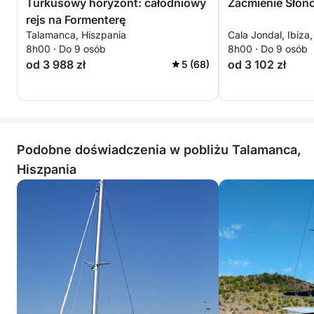
Turkusowy horyzont: całodniowy
Zaćmienie Słoń
rejs na Formenterę
Talamanca, Hiszpania
Cala Jondal, Ibiza
8h00 · Do 9 osób
8h00 · Do 9 osób
od 3 988 zł
od 3 102 zł
5 (68)
Podobne doświadczenia w pobliżu Talamanca,
Hiszpania