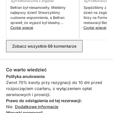
Przetłumaczone z angielski
Przetłumaczone z
Poznaj Ibizę z wyjątkowej perspektywy! Skontaktuj
Beltran był niesamowity. Mieliśmy
Spędziliśmy z Bel
się z nami już dziś za pośrednictwem Click&Boat i
najlepszy dzień! Stworzyliśmy
dzień na żeglarst
zarezerwuj swoją prywatną i autentyczną przygodę
cudowne wspomnienia, a Beltran
Ibizy na Formente
żeglarską.
sprawił, że wyjazd był idealny.
restauracji Beso 
Zdecydowanie zarezerwowalibyśmy
Czytaj więcej
zanurzyliśmy się 
Czytaj więcej
go ponownie.
deskach SUP i sko
Beltran był bardzo
że czuliśmy się s
Zobacz wszystkie 68 komentarze
się bawiliśmy! Dz
Co warto wiedzieć
Polityka anulowania
Zwrot 70% kwoty przy rezygnacji do 10 dni przed
rozpoczęciem czarteru, z wyłączeniem opłat
serwisowych i prowizji.
Prawo do odstąpienia od tej rezerwacji:
Nie.
Dodatkowe informacje
Warunki rezerwacji