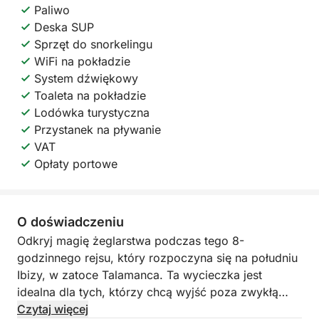
Paliwo
Deska SUP
Sprzęt do snorkelingu
WiFi na pokładzie
System dźwiękowy
Toaleta na pokładzie
Lodówka turystyczna
Przystanek na pływanie
VAT
Opłaty portowe
O doświadczeniu
Odkryj magię żeglarstwa podczas tego 8-
godzinnego rejsu, który rozpoczyna się na południu
Ibizy, w zatoce Talamanca. Ta wycieczka jest
idealna dla tych, którzy chcą wyjść poza zwykłą
podróż łodzią i poczuć więź między wiatrem a
Czytaj więcej