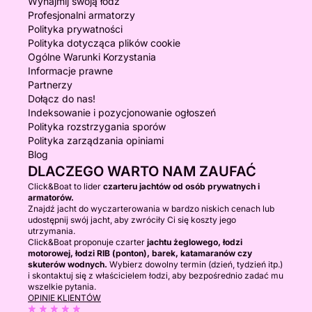
Wynajmij swoją łódź
Profesjonalni armatorzy
Polityka prywatności
Polityka dotycząca plików cookie
Ogólne Warunki Korzystania
Informacje prawne
Partnerzy
Dołącz do nas!
Indeksowanie i pozycjonowanie ogłoszeń
Polityka rozstrzygania sporów
Polityka zarządzania opiniami
Blog
DLACZEGO WARTO NAM ZAUFAĆ
Click&Boat to lider
czarteru jachtów od osób prywatnych i
armatorów.
Znajdź jacht do wyczarterowania w bardzo niskich cenach lub
udostępnij swój jacht, aby zwróciły Ci się koszty jego
utrzymania.
Click&Boat proponuje czarter
jachtu żeglowego, łodzi
motorowej, łodzi RIB (ponton), barek, katamaranów czy
skuterów wodnych.
Wybierz dowolny termin (dzień, tydzień itp.)
i skontaktuj się z właścicielem łodzi, aby bezpośrednio zadać mu
wszelkie pytania.
OPINIE KLIENTÓW