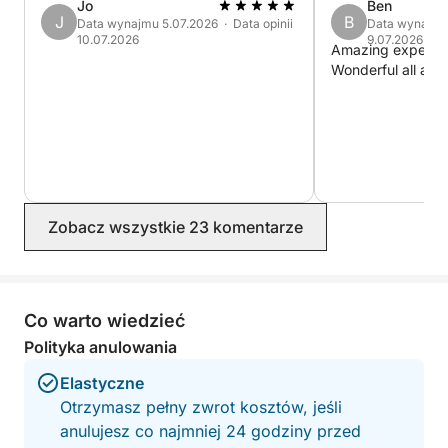
Jo
Ben
ogień, zaprojektowane tak, aby pozostawić Cię bez
J
B
Data wynajmu 5.07.2026 · Data opinii
Data wynajmu 
tchu
10.07.2026
9.07.2026
Amazing experience. Fantasti
Wonderful all arou
Zobacz wszystkie 23 komentarze
Co warto wiedzieć
Polityka anulowania
Elastyczne
Otrzymasz pełny zwrot kosztów, jeśli
anulujesz co najmniej 24 godziny przed