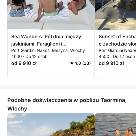
Sea Wonders: Pół dnia między
Sunset of Encha
jaskiniami, Faraglioni i
o zachodzie sł
Port Giardini Naxos, Mesyna, Włochy
Port Giardini Nax
nurkowaniem w Taorminie
zatoką Naxos a I
4h00 · Do 12 osób
4h00 · Do 12 osób
od 9 910 zł
od 9 910 zł
4.8 (23)
Podobne doświadczenia w pobliżu Taormina,
Włochy