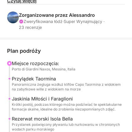
ekskluzywna, całodniowa wycieczka z Zatoki
Czytaj więcej
Naksos jest przeznaczona dla tych, którzy chcą
zwiedzić wybrzeże stylowo, relaksująco i z nutką
Zorganizowane przez Alessandro
przygody. Daj się ponieść morskiej bryzie,
Zweryfikowana łódź
·
Super Wynajmujący ·
23 recenzje
wznosząc toast aperitifem o zachodzie słońca,
podczas gdy wulkan Etna góruje nad horyzontem.
Dzień rozpoczyna się od wejścia na pokład statku w
Plan podróży
Zatoce Naksos, a następnie rejsu wzdłuż wybrzeża
Miejsce rozpoczęcia:
do Capo Taormina, gdzie klify i naturalne jaskinie
Porto di Giardini Naxos, Messina, Italia
oferują spektakularne widoki. Kontynuujemy podróż
w kierunku Grotta dell’Amore i malowniczych
Przylądek Taormina
Panoramiczna żegluga wzdłuż klifów Capo Taormina z widokiem
Faraglioni, idealnych do zrobienia pocztówkowych
na zabytkowe wille z widokiem na morze
zdjęć. Następnie docieramy do Rezerwatu
Jaskinia Miłości i Faraglioni
Morskiego Isola Bella, gdzie możemy zażyć
Krótki postój, podczas którego można podziwiać te spektakularne
regenerującej kąpieli lub posnurkować w
formacje skalne, idealne do zrobienia niezapomnianych zdjęć.
chronionych wodach. Następnym przystankiem jest
Rezerwat morski Isola Bella
Błękitna Grota, która zachwyca niesamowitą grą
Przystanek poświęcony pływaniu lub nurkowaniu w chronionych
błękitnego światła. Po niej czeka nas chwila
wodach parku morskiego