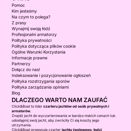
Pomoc
Kim jesteśmy
Na czym to polega?
Z prasy
Wynajmij swoją łódź
Profesjonalni armatorzy
Polityka prywatności
Polityka dotycząca plików cookie
Ogólne Warunki Korzystania
Informacje prawne
Partnerzy
Dołącz do nas!
Indeksowanie i pozycjonowanie ogłoszeń
Polityka rozstrzygania sporów
Polityka zarządzania opiniami
Blog
DLACZEGO WARTO NAM ZAUFAĆ
Click&Boat to lider
czarteru jachtów od osób prywatnych i
armatorów.
Znajdź jacht do wyczarterowania w bardzo niskich cenach lub
udostępnij swój jacht, aby zwróciły Ci się koszty jego
utrzymania.
Click&Boat proponuje czarter
jachtu żeglowego, łodzi