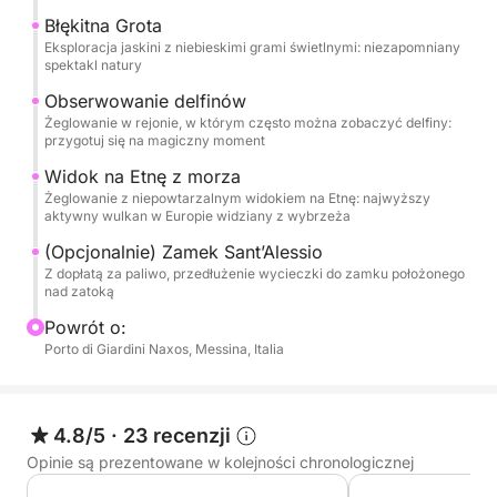
poświęcona obserwacji delfinów, często
Błękitna Grota
nagradzana bliskimi spotkaniami z tymi
Eksploracja jaskini z niebieskimi grami świetlnymi: niezapomniany
fascynującymi zwierzętami. Po południu udamy się z
spektakl natury
powrotem na północ wzdłuż majestatycznego
Obserwowanie delfinów
wulkanu Etna, z możliwością zatrzymania się na
Żeglowanie w rejonie, w którym często można zobaczyć delfiny:
przygotuj się na magiczny moment
chwilę w Castello di Sant’Alessio (z dopłatą za
paliwo), jednym z najbardziej sugestywnych
Widok na Etnę z morza
punktów widokowych w okolicy.
Żeglowanie z niepowtarzalnym widokiem na Etnę: najwyższy
aktywny wulkan w Europie widziany z wybrzeża
To, co czyni to przeżycie naprawdę wyjątkowym, to
(Opcjonalnie) Zamek Sant’Alessio
Z dopłatą za paliwo, przedłużenie wycieczki do zamku położonego
dbałość o każdy szczegół: na pokładzie czekają na
nad zatoką
Ciebie ręczniki, otwarty bar z napojami
Powrót o:
bezalkoholowymi, lokalnymi winami, prosecco,
Porto di Giardini Naxos, Messina, Italia
aperitifami w pojedynczych porcjach, deskami
serów i wędlin. Nasza załoga składa się z
doświadczonych i serdecznych profesjonalistów,
4.8/5
·
23 recenzji
gotowych dostosować wycieczkę do Państwa
życzeń. To nie jest zwykła przejażdżka łodzią: to
Opinie są prezentowane w kolejności chronologicznej
sensoryczne doświadczenie łączące ląd, morze i