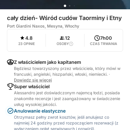
cały dzień- Wśród cudów Taorminy i Etny
Port Giardini Naxos, Mesyna, Włochy
4.8
12
7h00
23 OPINIE
OSOBY
CZAS TRWANIA
Z właścicielem jako kapitanem
Będziesz towarzyszony przez właściciela, który mówi w
francuski, angielski, hiszpański, włoski, niemiecki.
·
Dowiedz się więcej
Super właściciel
Alessandro jest doświadczonym najemcą łodzi, posiada
znakomite recenzje i jest zaangażowany w świadczenie
usług wysokiej jakości.
Anulowanie elastyczne
Otrzymasz pełny zwrot kosztów, jeśli anulujesz co
najmniej 24 godziny przed rozpoczęciem rezerwacji (z
wyłączeniem opłat serwisowych i prowizji).