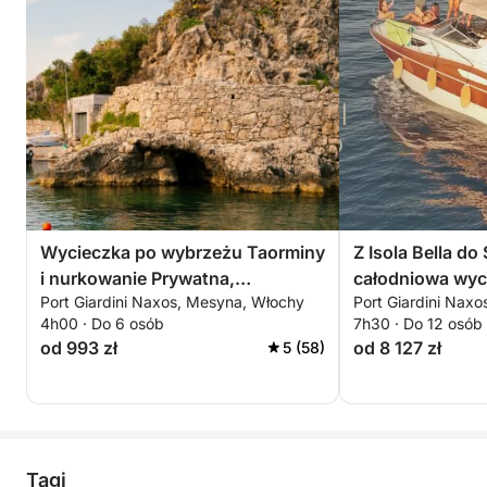
Wycieczka po wybrzeżu Taorminy
Z Isola Bella do
i nurkowanie Prywatna,
całodniowa wyc
Port Giardini Naxos, Mesyna, Włochy
Port Giardini Nax
spersonalizowana wycieczka po
4h00 · Do 6 osób
7h30 · Do 12 osób
krystalicznie czystych wodach,
od 993 zł
od 8 127 zł
5 (58)
zatokach i ukrytych jaskiniach z
widokiem na Etnę
Tagi