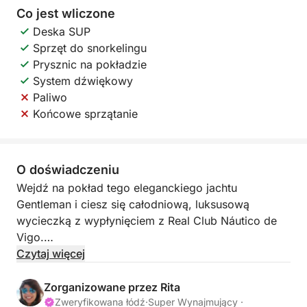
Co jest wliczone
Deska SUP
Sprzęt do snorkelingu
Prysznic na pokładzie
System dźwiękowy
Paliwo
Końcowe sprzątanie
O doświadczeniu
Wejdź na pokład tego eleganckiego jachtu
Gentleman i ciesz się całodniową, luksusową
wycieczką z wypłynięciem z Real Club Náutico de
Vigo.
Czytaj więcej
W pełni odnowiony, aby zapewnić maksymalny
komfort, jacht ten idealnie nadaje się do stylowego
Zorganizowane przez Rita
odkrywania zachwycających krajobrazów Rías
Zweryfikowana łódź
·
Super Wynajmujący ·