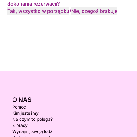
dokonania rezerwacji?
Tak, wszystko w porządku
/
Nie, czegoś brakuje
O NAS
Pomoc
Kim jesteśmy
Na czym to polega?
Z prasy
Wynajmij swoją łódź