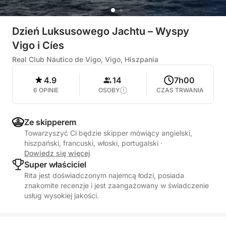
Dzień Luksusowego Jachtu – Wyspy
Vigo i Cíes
Real Club Náutico de Vigo, Vigo, Hiszpania
4.9
14
7h00
6 OPINIE
OSOBY
CZAS TRWANIA
Ze skipperem
Towarzyszyć Ci będzie skipper mówiący angielski,
hiszpański, francuski, włoski, portugalski
·
Dowiedz się więcej
Super właściciel
Rita jest doświadczonym najemcą łodzi, posiada
znakomite recenzje i jest zaangażowany w świadczenie
usług wysokiej jakości.