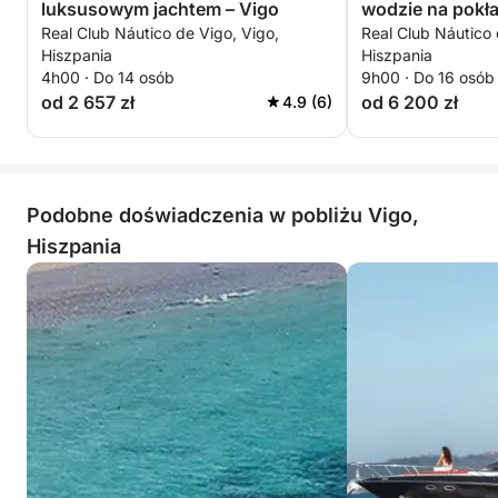
luksusowym jachtem – Vigo
wodzie na pokła
Real Club Náutico de Vigo, Vigo,
Real Club Náutico 
motorowej
Hiszpania
Hiszpania
4h00 · Do 14 osób
9h00 · Do 16 osób
od 2 657 zł
od 6 200 zł
4.9 (6)
Podobne doświadczenia w pobliżu Vigo,
Hiszpania