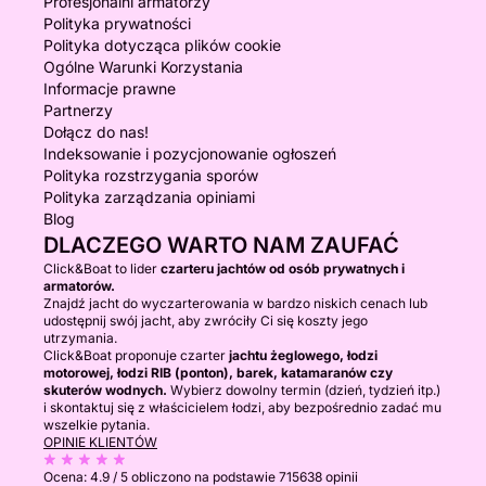
Profesjonalni armatorzy
Polityka prywatności
Polityka dotycząca plików cookie
Ogólne Warunki Korzystania
Informacje prawne
Partnerzy
Dołącz do nas!
Indeksowanie i pozycjonowanie ogłoszeń
Polityka rozstrzygania sporów
Polityka zarządzania opiniami
Blog
DLACZEGO WARTO NAM ZAUFAĆ
Click&Boat to lider
czarteru jachtów od osób prywatnych i
armatorów.
Znajdź jacht do wyczarterowania w bardzo niskich cenach lub
udostępnij swój jacht, aby zwróciły Ci się koszty jego
utrzymania.
Click&Boat proponuje czarter
jachtu żeglowego, łodzi
motorowej, łodzi RIB (ponton), barek, katamaranów czy
skuterów wodnych.
Wybierz dowolny termin (dzień, tydzień itp.)
i skontaktuj się z właścicielem łodzi, aby bezpośrednio zadać mu
wszelkie pytania.
OPINIE KLIENTÓW
Ocena:
4.9 / 5
obliczono na podstawie 715638 opinii