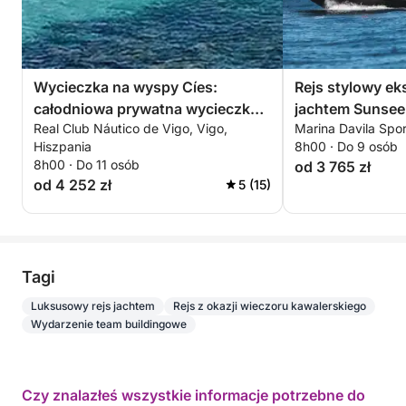
Wycieczka na wyspy Cíes:
Rejs stylowy e
całodniowa prywatna wycieczka
jachtem Sunse
Real Club Náutico de Vigo, Vigo,
Marina Davila Spor
łodzią
Hiszpania
8h00 · Do 9 osób
8h00 · Do 11 osób
od 3 765 zł
od 4 252 zł
5 (15)
Tagi
Luksusowy rejs jachtem
Rejs z okazji wieczoru kawalerskiego
Wydarzenie team buildingowe
Czy znalazłeś wszystkie informacje potrzebne do