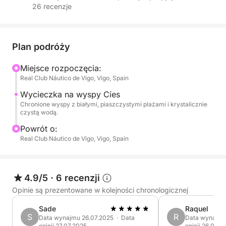
26 recenzje
Baixas. W towarzystwie profesjonalnej załogi
(kapitana i oficera) skorzystasz z troskliwej i
spersonalizowanej obsługi przez cały dzień.
Plan podróży
Rejs w kierunku słynnych wysp Cíes, znanych z
Miejsce rozpoczęcia:
krystalicznie czystych wód i dziewiczych plaż, lub
Real Club Náutico de Vigo, Vigo, Spain
odkrywanie ukrytych zatoczek i malowniczych
miejsc na wybrzeżu, w zależności od Twoich
Wycieczka na wyspy Cíes
Chronione wyspy z białymi, piaszczystymi plażami i krystalicznie
preferencji.
czystą wodą.
Powrót o:
To doświadczenie jest idealne na relaks, pływanie,
Real Club Náutico de Vigo, Vigo, Spain
cieszenie się słońcem lub świętowanie specjalnych
okazji w ekskluzywnym i komfortowym otoczeniu.
4.9/5
·
6 recenzji
W cenie:
Deska do pływania wiosłem
Opinie są prezentowane w kolejności chronologicznej
Sprzęt do snorkelingu
Sade
Raquel
S
R
Data wynajmu 26.07.2025 · Data
Data wynajmu
opinii 27.07.2025
opinii 26.05.2