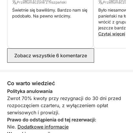
W pełni spersonalizowany dzień na morzu, łączący
Przetłumaczone z hiszpański
Przetłumaczone 
nawigację, postoje na pływanie i zwiedzanie
Świetnie się bawiliśmy. Bardzo nam się
Było niesamowicie
najpiękniejszych miejsc wokół Vigo.
podobało. Na pewno wrócimy.
panieński na łodzi
wrócić z grupą pr
jeszcze bardziej 
Na życzenie oferujemy posiłki na pokładzie podczas
świetne warunki, 
Czytaj więcej
całodniowego rejsu.
gospodarze są sup
W zależności od dostępności, oferujemy również
ją, my ją uwielbi
wybór zabawek wodnych i dodatkowego sprzętu.
klientami! :D
Zobacz wszystkie 6 komentarze
Cena nie zawiera:
Załoga (kapitan i oficer): 250 € (płatne w porcie).
Paliwo nie jest wliczone w cenę (płatne w porcie
Co warto wiedzieć
według zużycia).
Polityka anulowania
Sprzątanie końcowe: 100 € (płatne w porcie).
Zwrot 70% kwoty przy rezygnacji do 30 dni przed
rozpoczęciem czarteru, z wyłączeniem opłat
Usługi dodatkowe:
serwisowych i prowizji.
Transfer z lotniska w Vigo lub Porto dostępny na
Prawo do odstąpienia od tej rezerwacji:
życzenie.
Nie.
Dodatkowe informacje
Dostępne na imprezy: urodziny, wieczory