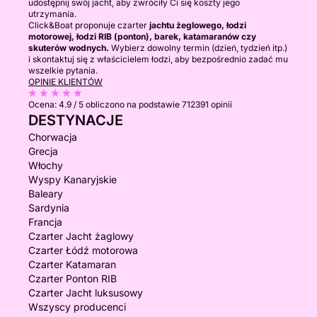
udostępnij swój jacht, aby zwróciły Ci się koszty jego
utrzymania.
Click&Boat proponuje czarter
jachtu żeglowego, łodzi
motorowej, łodzi RIB (ponton), barek, katamaranów czy
skuterów wodnych.
Wybierz dowolny termin (dzień, tydzień itp.)
i skontaktuj się z właścicielem łodzi, aby bezpośrednio zadać mu
wszelkie pytania.
OPINIE KLIENTÓW
Ocena:
4.9 / 5
obliczono na podstawie 712391 opinii
DESTYNACJE
Chorwacja
Grecja
Włochy
Wyspy Kanaryjskie
Baleary
Sardynia
Francja
Czarter Jacht żaglowy
Czarter Łódź motorowa
Czarter Katamaran
Czarter Ponton RIB
Czarter Jacht luksusowy
Wszyscy producenci