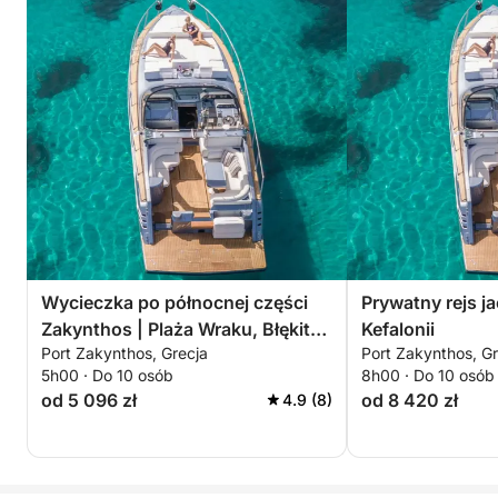
Wycieczka po północnej części
Prywatny rejs j
Zakynthos | Plaża Wraku, Błękitne
Kefalonii
Port Zakynthos, Grecja
Port Zakynthos, Gr
Jaskinie, Xygia
5h00 · Do 10 osób
8h00 · Do 10 osób
od 5 096 zł
od 8 420 zł
4.9 (8)