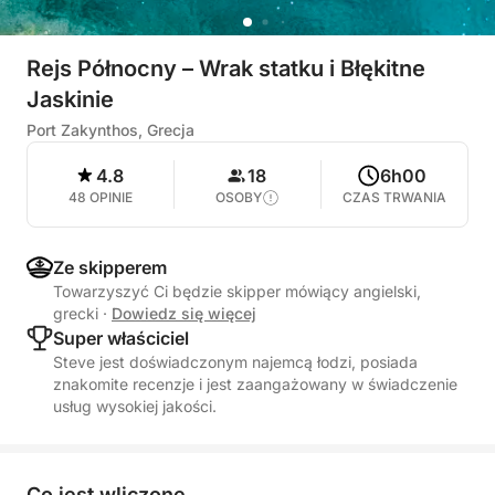
Rejs Północny – Wrak statku i Błękitne
Jaskinie
Port Zakynthos, Grecja
4.8
18
6h00
48 OPINIE
OSOBY
CZAS TRWANIA
Ze skipperem
Towarzyszyć Ci będzie skipper mówiący angielski,
grecki
·
Dowiedz się więcej
Super właściciel
Steve jest doświadczonym najemcą łodzi, posiada
znakomite recenzje i jest zaangażowany w świadczenie
usług wysokiej jakości.
Co jest wliczone