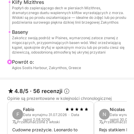
Pisines: Na koniec udamy się do Pisines,
Klify Mizithres
Popłyń do zapierającego dech w piersiach Mizithres,
oszałamiającej zatoki z krystalicznie czystą, lśniącą
dramatycznego duetu wapiennych klifów wyrastających z morza.
wodą, gdzie możesz ochłodzić się orzeźwiającą
Widoki są po prostu oszałamiające — idealne do zdjęć lub po prostu
podziwiania surowego piękna dzikiej linii brzegowej Zakynthos
kąpielą lub po prostu cieszyć się spokojną
atmosferą tego ukrytego raju.
Baseny
Zakończ swoją podróż w Pisines, wymarzonej zatoce znanej z
migoczących, przypominających basen wód. Weź orzeźwiającą
Podczas rejsu ciesz się uspokajającą morską bryzą,
kąpiel, spokojnie dryfuj w spokojnym morzu lub po prostu ciesz się
zapierającymi dech w piersiach widokami wybrzeża
dziewiczą, odosobnioną atmosferą tej ukrytej przystani
i wieloma możliwościami relaksu, pływania i
Powrót o:
odkrywania. Ta półdniowa wycieczka oferuje
Agios Sostis Harbour, Zakynthos, Greece
idealną równowagę przygody i spokoju, dzięki
czemu jest idealną ucieczką, aby się zrelaksować i
odkryć piękno Zakynthos.
4.8/5
·
56 recenzji
Opinie są prezentowane w kolejności chronologicznej
Dołącz do nas na półdniowe doświadczenie, które
pozostawi Ci niezapomniane wspomnienia z tej
Fabio
Nicolas
F
N
Data wynajmu 31.07.2026 · Data
Data wynajmu
oszałamiającej wyspy!
opinii 2.08.2026
opinii 30.07.2
Przetłumaczone z włoski
Przetłumaczone z
Cudowne przeżycie. Leonardo to
Rejs statkiem był