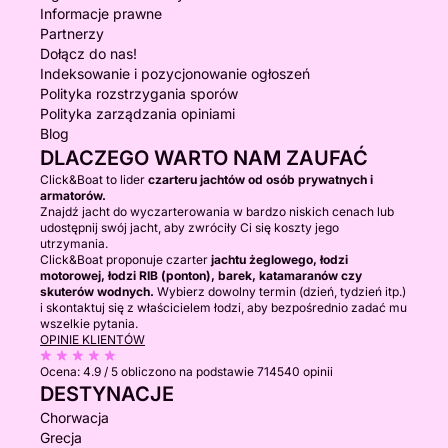
Informacje prawne
Partnerzy
Dołącz do nas!
Indeksowanie i pozycjonowanie ogłoszeń
Polityka rozstrzygania sporów
Polityka zarządzania opiniami
Blog
DLACZEGO WARTO NAM ZAUFAĆ
Click&Boat to lider
czarteru jachtów od osób prywatnych i
armatorów.
Znajdź jacht do wyczarterowania w bardzo niskich cenach lub
udostępnij swój jacht, aby zwróciły Ci się koszty jego
utrzymania.
Click&Boat proponuje czarter
jachtu żeglowego, łodzi
motorowej, łodzi RIB (ponton), barek, katamaranów czy
skuterów wodnych.
Wybierz dowolny termin (dzień, tydzień itp.)
i skontaktuj się z właścicielem łodzi, aby bezpośrednio zadać mu
wszelkie pytania.
OPINIE KLIENTÓW
Ocena:
4.9 / 5
obliczono na podstawie 714540 opinii
DESTYNACJE
Chorwacja
Grecja