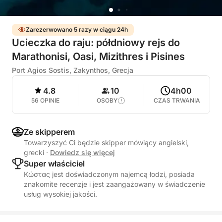
Zarezerwowano 5 razy w ciągu 24h
Ucieczka do raju: półdniowy rejs do
Marathonisi, Oasi, Mizithres i Pisines
Port Agios Sostis, Zakynthos, Grecja
4.8
10
4h00
56 OPINIE
OSOBY
CZAS TRWANIA
Ze skipperem
Towarzyszyć Ci będzie skipper mówiący angielski,
grecki
·
Dowiedz się więcej
Super właściciel
Κώστας jest doświadczonym najemcą łodzi, posiada
znakomite recenzje i jest zaangażowany w świadczenie
usług wysokiej jakości.