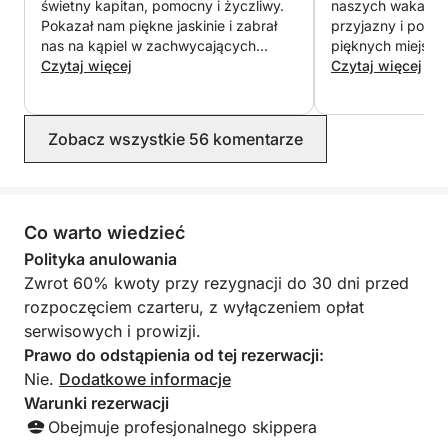
świetny kapitan, pomocny i życzliwy.
naszych wakacji.
Pokazał nam piękne jaskinie i zabrał
przyjazny i pokaz
nas na kąpiel w zachwycających
pięknych miejsc. 
miejscach. Łódź była przepiękna.
Czytaj więcej
zaskoczeni!
Czytaj więcej
Zobacz wszystkie 56 komentarze
Co warto wiedzieć
Polityka anulowania
Zwrot 60% kwoty przy rezygnacji do 30 dni przed
rozpoczęciem czarteru, z wyłączeniem opłat
serwisowych i prowizji.
Prawo do odstąpienia od tej rezerwacji:
Nie.
Dodatkowe informacje
Warunki rezerwacji
Obejmuje profesjonalnego skippera