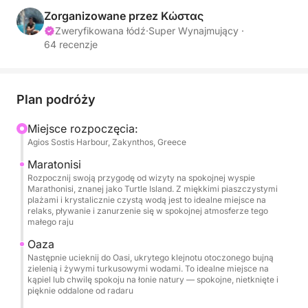
Zorganizowane przez Κώστας
Najważniejsze punkty trasy:
Zweryfikowana łódź
·
Super Wynajmujący ·
64 recenzje
Marathonisi: Rozpocznij swoją przygodę od wizyty
na spokojnej Marathonisi, znanej również jako Turtle
Island. Tutaj możesz odpocząć nad brzegiem,
Plan podróży
popływać lub po prostu cieszyć się spokojną
Miejsce rozpoczęcia:
atmosferą tej rajskiej wyspy.
Agios Sostis Harbour, Zakynthos, Greece
Oasi: Następnie odkryj Oasi, sekretny klejnot z
Maratonisi
Rozpocznij swoją przygodę od wizyty na spokojnej wyspie
turkusowymi wodami i bujną zielenią, idealny na
Marathonisi, znanej jako Turtle Island. Z miękkimi piaszczystymi
kąpiel lub chwilę czystego relaksu pośród natury.
plażami i krystalicznie czystą wodą jest to idealne miejsce na
relaks, pływanie i zanurzenie się w spokojnej atmosferze tego
małego raju
Mizithres: Podziwiaj majestatyczne klify Mizithres,
Oaza
dramatycznie wznoszące się nad morzem, oferujące
Następnie ucieknij do Oasi, ukrytego klejnotu otoczonego bujną
oszałamiające widoki i idealne tło do zdjęć przed
zielenią i żywymi turkusowymi wodami. To idealne miejsce na
kontynuowaniem podróży.
kąpiel lub chwilę spokoju na łonie natury — spokojne, nietknięte i
pięknie oddalone od radaru