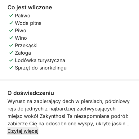
Co jest wliczone
Paliwo
Woda pitna
Piwo
Wino
Przekąski
Załoga
Lodówka turystyczna
Sprzęt do snorkelingu
O doświadczeniu
Wyrusz na zapierający dech w piersiach, półdniowy
rejs do jednych z najbardziej zachwycających
miejsc wokół Zakynthos! Ta niezapomniana podróż
zabierze Cię na odosobnione wyspy, ukryte jaskinie
i krystalicznie czyste wody, a Ty zrelaksujesz się i
Czytaj więcej
nacieszysz naturalnym pięknem wyspy.