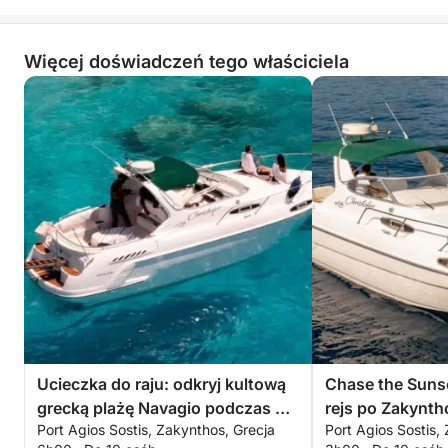
Więcej doświadczeń tego właściciela
Ucieczka do raju: odkryj kultową
Chase the Suns
grecką plażę Navagio podczas 6-
rejs po Zakynth
Port Agios Sostis, Zakynthos, Grecja
Port Agios Sostis,
godzinnej przygody
niezapomniany