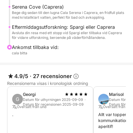
Maddalena-arkipelagen:
Serena Cove (Caprera)
Bege dig sedan till den lugna Cala Serena i Caprera, en fridfull plats
Maddalena
med kristallklart vatten, perfekt för bad och avkoppling.
Caprera
Eftermiddagsutforskning: Spargi eller Caprera
Budelli, Santa Maria, Razzoli
Avsluta din resa med ett stopp vid Spargi eller tillbaka vid Caprera
Spargi
för vidare utforskning, beroende på väderförhållandena.
Ankomst tillbaka vid:
cala bitta
4.9/5
·
27 recensioner
Recensionerna visas i kronologisk ordning
Georgi
Marisol
G
Datum för uthyrningen 2025-09-09 ·
Datum för ut
Datum för recensionen 2025-09-09
Datum för re
Översatt från und
Översatt från Eng
.
Allt var toppen 
kommunikation, se
aperitif!