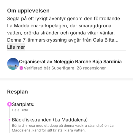
Om upplevelsen
Segla på ett lyxigt äventyr genom den förtrollande
La Maddalena-arkipelagen, där smaragdgröna
vatten, orörda stränder och gömda vikar väntar.
Denna 7-timmarskryssning avgår från Cala Bitta
(Baja Sardinia) och lovar en dag fylld med
Läs mer
oförglömliga landskap, uppfriskande dopp och
medelhavslycka. Denna tur är perfekt för natur- och
Organiserat av Noleggio Barche Baja Sardinia
solälskare och tar dig nära de mest hisnande
Verifierad båt
·
Superägare ·
28 recensioner
juvelerna på den sardiska ön.
Med sin balans mellan utforskning, simning och
Resplan
avkoppling erbjuder denna kryssning en perfekt bit
av det sardiska paradiset, utformad för att glädja
Startplats:
Cala Bitta
sinnena och lugna själen.
Bläckfiskstranden (La Maddalena)
BRÄNSLEPRIS ingår inte.
Börja din resa med ett dopp på denna vackra strand på ön La
Maddalena, känd för sitt kristallklara vatten.
Med denna tur besöker du de bästa öarna i La