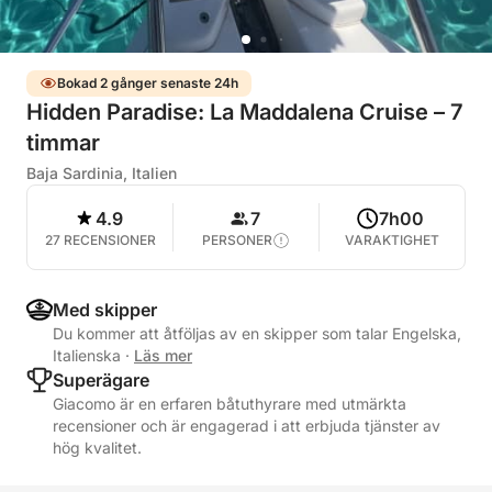
Bokad 2 gånger senaste 24h
Hidden Paradise: La Maddalena Cruise – 7
timmar
Baja Sardinia, Italien
4.9
7
7h00
27 RECENSIONER
PERSONER
VARAKTIGHET
Med skipper
Du kommer att åtföljas av en skipper som talar Engelska,
Italienska
·
Läs mer
Superägare
Giacomo är en erfaren båtuthyrare med utmärkta
recensioner och är engagerad i att erbjuda tjänster av
hög kvalitet.